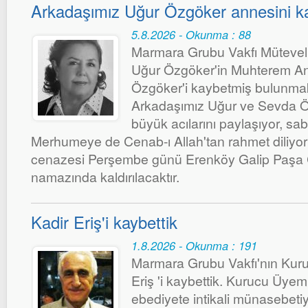
Arkadaşımız Uğur Özgöker annesini ka
5.8.2026 - Okunma : 88
Marmara Grubu Vakfı Mütevelli
Uğur Özgöker'in Muhterem An
Özgöker'i kaybetmiş bulunmak
Arkadaşımız Uğur ve Sevda Öz
büyük acılarını paylaşıyor, sab
Merhumeye de Cenab-ı Allah'tan rahmet diliy
cenazesi Perşembe günü Erenköy Galip Paşa 
namazında kaldırılacaktır.
Kadir Eriş'i kaybettik
1.8.2026 - Okunma : 191
Marmara Grubu Vakfı'nın Kuru
Eriş 'i kaybettik. Kurucu Üyemi
ebediyete intikali münasebet