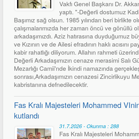
Vakfı Genel Başkanı Dr. Akka
yaptı. "-Değerli dostumuz Kadir
Başımız sağ olsun. 1985 yılından beri birlikte 
çalışmalarımızda her zaman öncü ve gönüllü ola
arkadaşımızdı. Aziz hatırasına duyduğumuz bü
ve Kızının ve de Ailesi efradının haklı acısını pa
kabir rahatlığı diliyorum. Allahın rahmeti üzeri
Değerli Arkadaşımızın cenaze merasimi Salı Gü
Mezarlığı Camii'nde İkindi namazında gerçekl
sonrası,Arkadaşımızın cenazesi Zincirlikuyu Mez
kabristanına defnedilecektir.
Fas Kralı Majesteleri Mohammed VInin 
kutlandı
31.7.2026 - Okunma : 288
Fas Kralı Majesteleri Mohamm