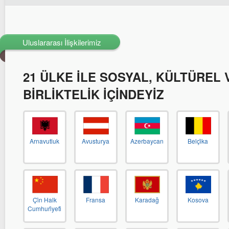
Uluslararası İlişkilerimiz
21 ÜLKE İLE SOSYAL, KÜLTÜREL 
BİRLİKTELİK İÇİNDEYİZ
Arnavutluk
Avusturya
Azerbaycan
Belçi̇ka
Çi̇n Halk
Fransa
Karadağ
Kosova
Cumhuri̇yeti̇