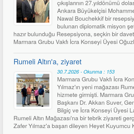
çıkışlarının 27.yıldönümü dolas
Ankara Büyükelçisi Mohammed
Nawal Bouchekkif bir resepsiy
bulunan diplomatik misyon şefl
hazır bulunduğu Resepsiyona, seçkin bir davetli
Marmara Grubu Vakfı İcra Konseyi Üyesi Oğuzh
Rumeli Altın'a, ziyaret
30.7.2026 - Okunma : 153
Marmara Grubu Vakfı İcra Kon
Yılmaz'ın yeni mağazası Rumel
hizmete girmişti. Marmara Gr
Başkanı Dr. Akkan Suver, Gen
Bilgiç ve İcra Konseyi Üyesi 
Rumeli Altın Mağazası'na bir tebrik ziyareti gerç
Zafer Yılmaz'a başarı dileyen Heyet Kuyumcu Ken