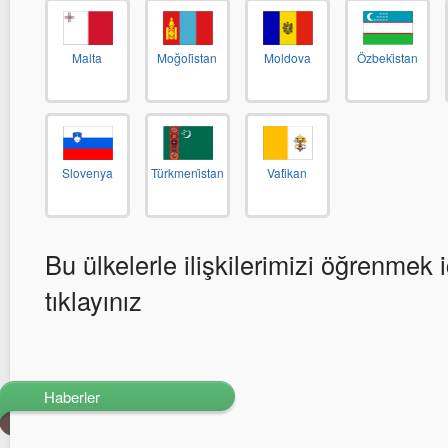
Malta
Moğoli̇stan
Moldova
Özbeki̇stan
Slovenya
Türkmeni̇stan
Vati̇kan
Bu ülkelerle ilişkilerimizi öğrenmek i
tıklayınız
Haberler