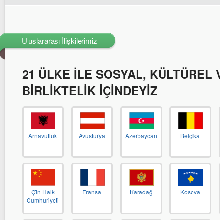
Uluslararası İlişkilerimiz
21 ÜLKE İLE SOSYAL, KÜLTÜREL 
BİRLİKTELİK İÇİNDEYİZ
Arnavutluk
Avusturya
Azerbaycan
Belçi̇ka
Çi̇n Halk
Fransa
Karadağ
Kosova
Cumhuri̇yeti̇