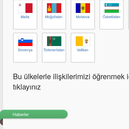
Malta
Moğoli̇stan
Moldova
Özbeki̇stan
Slovenya
Türkmeni̇stan
Vati̇kan
Bu ülkelerle ilişkilerimizi öğrenmek i
tıklayınız
Haberler