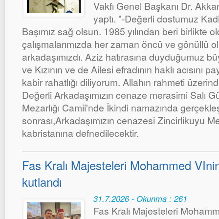
Vakfı Genel Başkanı Dr. Akka
yaptı. "-Değerli dostumuz Kadir
Başımız sağ olsun. 1985 yılından beri birlikte 
çalışmalarımızda her zaman öncü ve gönüllü ola
arkadaşımızdı. Aziz hatırasına duyduğumuz bü
ve Kızının ve de Ailesi efradının haklı acısını pa
kabir rahatlığı diliyorum. Allahın rahmeti üzeri
Değerli Arkadaşımızın cenaze merasimi Salı Gü
Mezarlığı Camii'nde İkindi namazında gerçekl
sonrası,Arkadaşımızın cenazesi Zincirlikuyu Mez
kabristanına defnedilecektir.
Fas Kralı Majesteleri Mohammed VInin 
kutlandı
31.7.2026 - Okunma : 261
Fas Kralı Majesteleri Mohamm