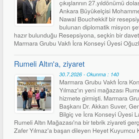
çıkışlarının 27.yıldönümü dolas
Ankara Büyükelçisi Mohammed
Nawal Bouchekkif bir resepsiy
bulunan diplomatik misyon şefl
hazır bulunduğu Resepsiyona, seçkin bir davetli
Marmara Grubu Vakfı İcra Konseyi Üyesi Oğuzh
Rumeli Altın'a, ziyaret
30.7.2026 - Okunma : 140
Marmara Grubu Vakfı İcra Kon
Yılmaz'ın yeni mağazası Rumel
hizmete girmişti. Marmara Gr
Başkanı Dr. Akkan Suver, Gen
Bilgiç ve İcra Konseyi Üyesi 
Rumeli Altın Mağazası'na bir tebrik ziyareti gerç
Zafer Yılmaz'a başarı dileyen Heyet Kuyumcu Ken