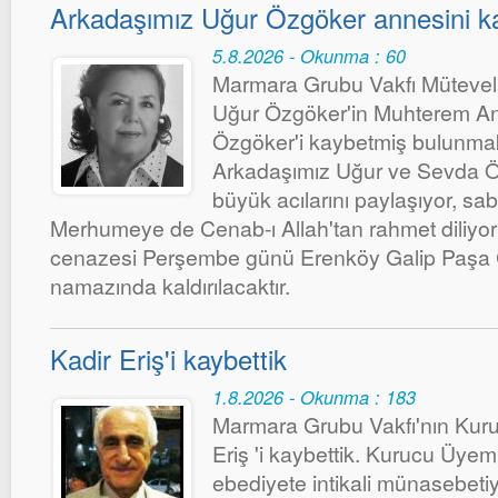
Arkadaşımız Uğur Özgöker annesini ka
5.8.2026 - Okunma : 60
Marmara Grubu Vakfı Mütevelli
Uğur Özgöker'in Muhterem An
Özgöker'i kaybetmiş bulunmak
Arkadaşımız Uğur ve Sevda Öz
büyük acılarını paylaşıyor, sab
Merhumeye de Cenab-ı Allah'tan rahmet diliy
cenazesi Perşembe günü Erenköy Galip Paşa 
namazında kaldırılacaktır.
Kadir Eriş'i kaybettik
1.8.2026 - Okunma : 183
Marmara Grubu Vakfı'nın Kuru
Eriş 'i kaybettik. Kurucu Üyemi
ebediyete intikali münasebet