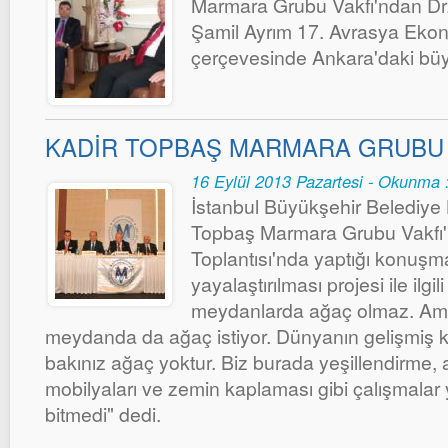
Marmara Grubu Vakfı'ndan Dr
Şamil Ayrım 17. Avrasya Ekono
çerçevesinde Ankara'daki büyüke
KADİR TOPBAŞ MARMARA GRUBU 
16 Eylül 2013 Pazartesi - Okunma 
İstanbul Büyükşehir Belediye 
Topbaş Marmara Grubu Vakfı'
Toplantısı'nda yaptığı konuşma
yayalaştırılması projesi ile ilgi
meydanlarda ağaç olmaz. Ama
meydanda da ağaç istiyor. Dünyanın gelişmiş k
bakınız ağaç yoktur. Biz burada yeşillendirme,
mobilyaları ve zemin kaplaması gibi çalışmalar
bitmedi" dedi.