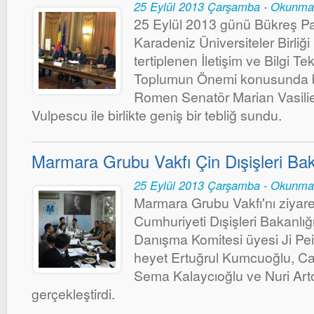
25 Eylül 2013 Çarşamba - Okunma
25 Eylül 2013 günü Bükreş P
Karadeniz Üniversiteler Birliğ
tertiplenen İletişim ve Bilgi Tek
Toplumun Önemi konusunda bi
Romen Senatör Marian Vasiliev
Vulpescu ile birlikte geniş bir tebliğ sundu.
Marmara Grubu Vakfı Çin Dışişleri Baka
25 Eylül 2013 Çarşamba - Okunma
Marmara Grubu Vakfı'nı ziyar
Cumhuriyeti Dışişleri Bakanlığı
Danışma Komitesi üyesi Ji Peidi
heyet Ertuğrul Kumcuoğlu, Caf
Sema Kalaycıoğlu ve Nuri Arto
gerçekleştirdi.