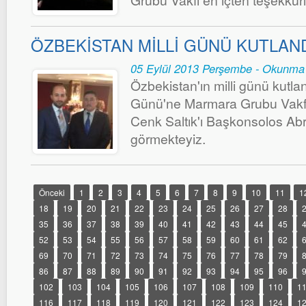
Grubu Vakfı en içten teşekkürl
ÖZBEKİSTAN MİLLİ GÜNÜ KUTLAN
05 Eylül 2013 Perşembe - Okunma
Özbekistan'ın milli günü kutlan
Günü'ne Marmara Grubu Vakfı'
Cenk Saltık'ı Başkonsolos Ab
görmekteyiz.
Önceki
1
2
3
4
5
6
7
8
9
10
11
1
18
19
20
21
22
23
24
25
26
27
28
35
36
37
38
39
40
41
42
43
44
45
52
53
54
55
56
57
58
59
60
61
62
69
70
71
72
73
74
75
76
77
78
79
86
87
88
89
90
91
92
93
94
95
96
102
103
104
105
106
107
108
109
110
1
116
117
118
119
120
121
122
123
124
1