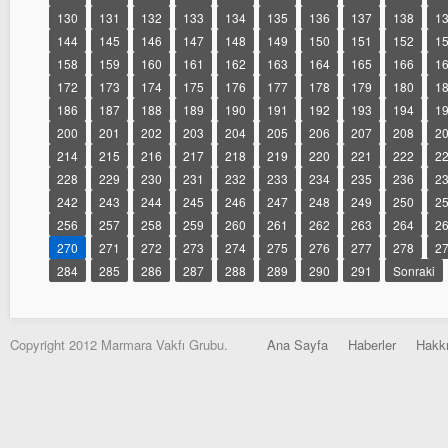
130
131
132
133
134
135
136
137
138
1
144
145
146
147
148
149
150
151
152
1
158
159
160
161
162
163
164
165
166
1
172
173
174
175
176
177
178
179
180
1
186
187
188
189
190
191
192
193
194
1
200
201
202
203
204
205
206
207
208
2
214
215
216
217
218
219
220
221
222
2
228
229
230
231
232
233
234
235
236
2
242
243
244
245
246
247
248
249
250
2
256
257
258
259
260
261
262
263
264
2
270
271
272
273
274
275
276
277
278
2
284
285
286
287
288
289
290
291
Sonraki
Copyright 2012 Marmara Vakfı Grubu.
Ana Sayfa
Haberler
Hakk