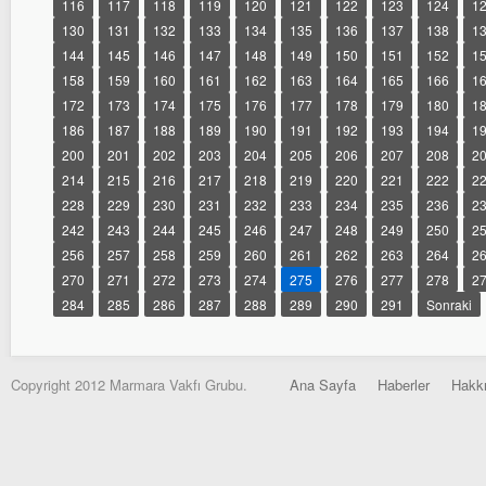
116
117
118
119
120
121
122
123
124
1
130
131
132
133
134
135
136
137
138
1
144
145
146
147
148
149
150
151
152
1
158
159
160
161
162
163
164
165
166
1
172
173
174
175
176
177
178
179
180
1
186
187
188
189
190
191
192
193
194
1
200
201
202
203
204
205
206
207
208
2
214
215
216
217
218
219
220
221
222
2
228
229
230
231
232
233
234
235
236
2
242
243
244
245
246
247
248
249
250
2
256
257
258
259
260
261
262
263
264
2
270
271
272
273
274
275
276
277
278
2
284
285
286
287
288
289
290
291
Sonraki
Copyright 2012 Marmara Vakfı Grubu.
Ana Sayfa
Haberler
Hakk