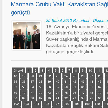
Marmara Grubu Vakfı Kazakistan Sağlı
görüştü
25 Şubat 2013 Pazartesi - Okunma
16. Avrasya Ekonomi Zirvesi 
Kazakistan’a bir ziyaret gerçe
Suver başkanlığındaki Marmar
Kazakistan Sağlık Bakanı Salid
görüşme gerçekleştirdi.
Önceki
1
2
3
4
5
6
7
8
9
10
11
1
18
19
20
21
22
23
24
25
26
27
28
35
36
37
38
39
40
41
42
43
44
45
52
53
54
55
56
57
58
59
60
61
62
69
70
71
72
73
74
75
76
77
78
79
86
87
88
89
90
91
92
93
94
95
96
102
103
104
105
106
107
108
109
110
1