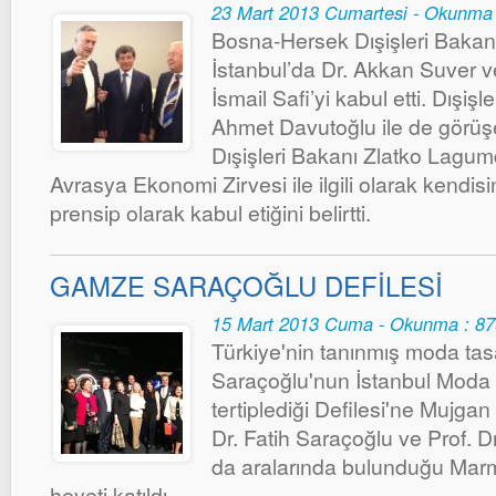
23 Mart 2013 Cumartesi - Okunma 
Bosna-Hersek Dışişleri Bakan
İstanbul’da Dr. Akkan Suver ve 
İsmail Safi’yi kabul etti. Dışişl
Ahmet Davutoğlu ile de görü
Dışişleri Bakanı Zlatko Lagumd
Avrasya Ekonomi Zirvesi ile ilgili olarak kendisi
prensip olarak kabul etiğini belirtti.
GAMZE SARAÇOĞLU DEFİLESİ
15 Mart 2013 Cuma - Okunma : 8
Türkiye'nin tanınmış moda ta
Saraçoğlu'nun İstanbul Moda 
tertiplediği Defilesi'ne Mujga
Dr. Fatih Saraçoğlu ve Prof. 
da aralarında bulunduğu Mar
heyeti katıldı.