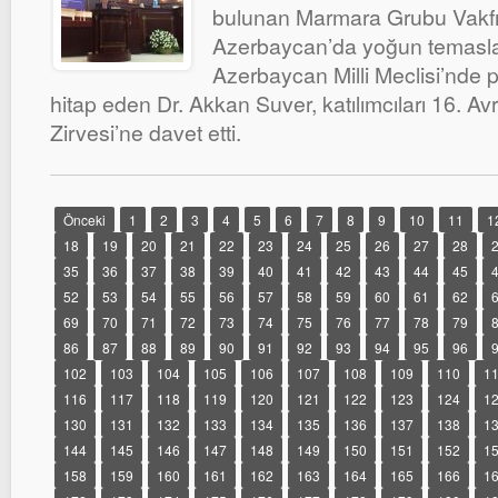
bulunan Marmara Grubu Vakfı
Azerbaycan’da yoğun temasla
Azerbaycan Milli Meclisi’nde 
hitap eden Dr. Akkan Suver, katılımcıları 16. 
Zirvesi’ne davet etti.
Önceki
1
2
3
4
5
6
7
8
9
10
11
1
18
19
20
21
22
23
24
25
26
27
28
35
36
37
38
39
40
41
42
43
44
45
52
53
54
55
56
57
58
59
60
61
62
69
70
71
72
73
74
75
76
77
78
79
86
87
88
89
90
91
92
93
94
95
96
102
103
104
105
106
107
108
109
110
1
116
117
118
119
120
121
122
123
124
1
130
131
132
133
134
135
136
137
138
1
144
145
146
147
148
149
150
151
152
1
158
159
160
161
162
163
164
165
166
1