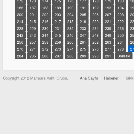
172
173
174
175
176
177
178
179
180
1
186
187
188
189
190
191
192
193
194
1
200
201
202
203
204
205
206
207
208
2
214
215
216
217
218
219
220
221
222
2
228
229
230
231
232
233
234
235
236
2
242
243
244
245
246
247
248
249
250
2
256
257
258
259
260
261
262
263
264
2
270
271
272
273
274
275
276
277
278
2
284
285
286
287
288
289
290
291
Sonraki
Copyright 2012 Marmara Vakfı Grubu.
Ana Sayfa
Haberler
Hakk