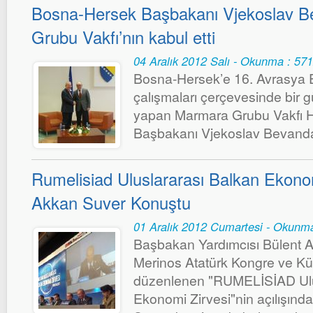
Bosna-Hersek Başbakanı Vjekoslav 
Grubu Vakfı’nın kabul etti
04 Aralık 2012 Salı - Okunma : 57
Bosna-Hersek’e 16. Avrasya 
çalışmaları çerçevesinde bir g
yapan Marmara Grubu Vakfı H
Başbakanı Vjekoslav Bevanda 
Rumelisiad Uluslararası Balkan Ekonom
Akkan Suver Konuştu
01 Aralık 2012 Cumartesi - Okunm
Başbakan Yardımcısı Bülent Arı
Merinos Atatürk Kongre ve Kü
düzenlenen "RUMELİSİAD Ulu
Ekonomi Zirvesi"nin açılışın