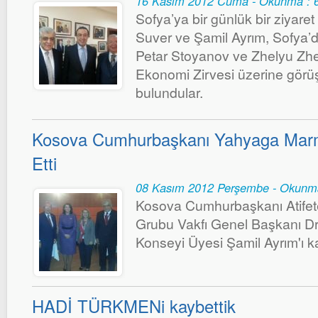
16 Kasım 2012 Cuma - Okunma : 
Sofya’ya bir günlük bir ziyare
Suver ve Şamil Ayrım, Sofya
Petar Stoyanov ve Zhelyu Zhe
Ekonomi Zirvesi üzerine görüş
bulundular.
Kosova Cumhurbaşkanı Yahyaga Marm
Etti
08 Kasım 2012 Perşembe - Okunm
Kosova Cumhurbaşkanı Atife
Grubu Vakfı Genel Başkanı Dr.
Konseyi Üyesi Şamil Ayrım'ı ka
HADİ TÜRKMENi kaybettik