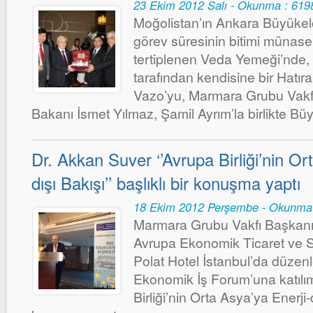
23 Ekim 2012 Salı - Okunma : 619
Moğolistan’ın Ankara Büyükelç
görev süresinin bitimi münase
tertiplenen Veda Yemeği’nde,
tarafından kendisine bir Hatıra
Vazo’yu, Marmara Grubu Vakfı
Bakanı İsmet Yılmaz, Şamil Ayrım’la birlikte Bü
Dr. Akkan Suver ‘’Avrupa Birliği’nin Or
dışı Bakışı’’ başlıklı bir konuşma yaptı
18 Ekim 2012 Perşembe - Okunma
Marmara Grubu Vakfı Başkanı
Avrupa Ekonomik Ticaret ve S
Polat Hotel İstanbul’da düze
Ekonomik İş Forum’una katılıml
Birliği’nin Orta Asya’ya Enerji-dı