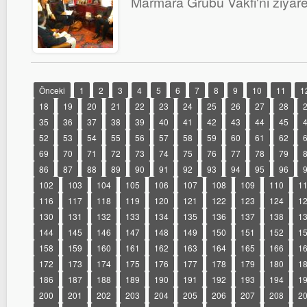
Marmara Grubu Vakfı'nı ziyaret
Önceki
1
2
3
4
5
6
7
8
9
10
11
1
18
19
20
21
22
23
24
25
26
27
28
35
36
37
38
39
40
41
42
43
44
45
52
53
54
55
56
57
58
59
60
61
62
69
70
71
72
73
74
75
76
77
78
79
86
87
88
89
90
91
92
93
94
95
96
102
103
104
105
106
107
108
109
110
1
116
117
118
119
120
121
122
123
124
1
130
131
132
133
134
135
136
137
138
1
144
145
146
147
148
149
150
151
152
1
158
159
160
161
162
163
164
165
166
1
172
173
174
175
176
177
178
179
180
1
186
187
188
189
190
191
192
193
194
1
200
201
202
203
204
205
206
207
208
2