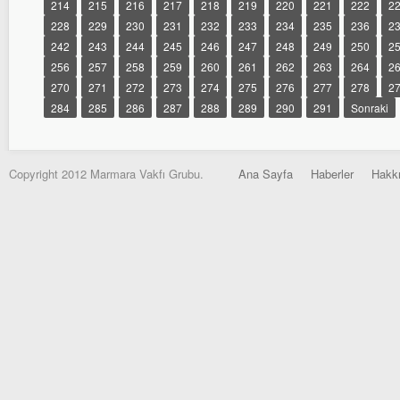
214
215
216
217
218
219
220
221
222
2
228
229
230
231
232
233
234
235
236
2
242
243
244
245
246
247
248
249
250
2
256
257
258
259
260
261
262
263
264
2
270
271
272
273
274
275
276
277
278
2
284
285
286
287
288
289
290
291
Sonraki
Copyright 2012 Marmara Vakfı Grubu.
Ana Sayfa
Haberler
Hakk