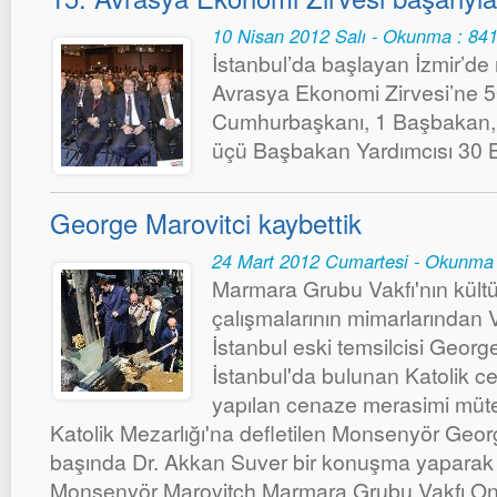
10 Nisan 2012 Salı - Okunma : 84
İstanbul’da başlayan İzmir’de
Avrasya Ekonomi Zirvesi’ne 5
Cumhurbaşkanı, 1 Başbakan, 
üçü Başbakan Yardımcısı 30 B
George Marovitci kaybettik
24 Mart 2012 Cumartesi - Okunma 
Marmara Grubu Vakfı'nın kültü
çalışmalarının mimarlarından V
İstanbul eski temsilcisi George
İstanbul'da bulunan Katolik c
yapılan cenaze merasimi müte
Katolik Mezarlığı'na defletilen Monsenyör Geo
başında Dr. Akkan Suver bir konuşma yaparak m
Monsenyör Marovitch Marmara Grubu Vakfı On