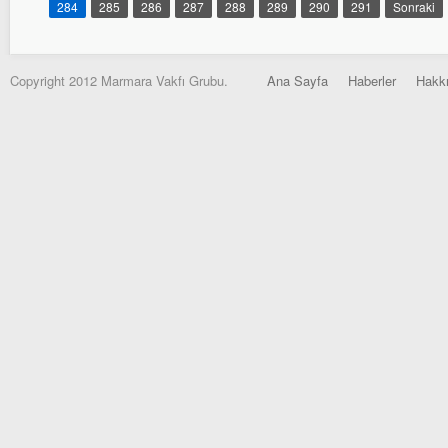
284
285
286
287
288
289
290
291
Sonraki
Copyright 2012 Marmara Vakfı Grubu.
Ana Sayfa
Haberler
Hakk