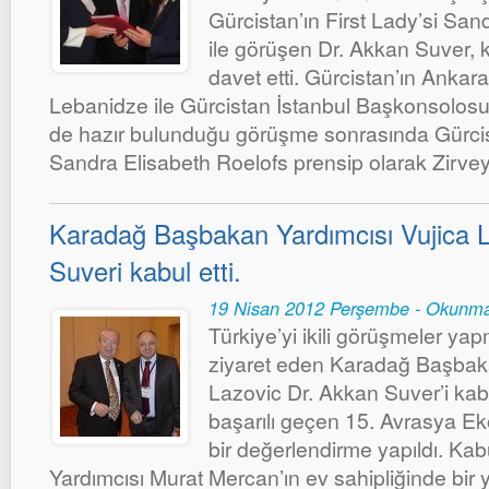
Gürcistan’ın First Lady’si San
ile görüşen Dr. Akkan Suver, k
davet etti. Gürcistan’ın Ankara
Lebanidze ile Gürcistan İstanbul Başkonsolos
de hazır bulunduğu görüşme sonrasında Gürcist
Sandra Elisabeth Roelofs prensip olarak Zirveye 
Karadağ Başbakan Yardımcısı Vujica L
Suveri kabul etti.
19 Nisan 2012 Perşembe - Okunma
Türkiye’yi ikili görüşmeler ya
ziyaret eden Karadağ Başbaka
Lazovic Dr. Akkan Suver’i kabu
başarılı geçen 15. Avrasya Ekon
bir değerlendirme yapıldı. Kab
Yardımcısı Murat Mercan’ın ev sahipliğinde bir 