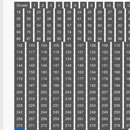
Önceki
1
2
3
4
5
6
7
8
9
10
11
1
18
19
20
21
22
23
24
25
26
27
28
35
36
37
38
39
40
41
42
43
44
45
52
53
54
55
56
57
58
59
60
61
62
69
70
71
72
73
74
75
76
77
78
79
86
87
88
89
90
91
92
93
94
95
96
102
103
104
105
106
107
108
109
110
1
116
117
118
119
120
121
122
123
124
1
130
131
132
133
134
135
136
137
138
1
144
145
146
147
148
149
150
151
152
1
158
159
160
161
162
163
164
165
166
1
172
173
174
175
176
177
178
179
180
1
186
187
188
189
190
191
192
193
194
1
200
201
202
203
204
205
206
207
208
2
214
215
216
217
218
219
220
221
222
2
228
229
230
231
232
233
234
235
236
2
242
243
244
245
246
247
248
249
250
2
256
257
258
259
260
261
262
263
264
2
270
271
272
273
274
275
276
277
278
2