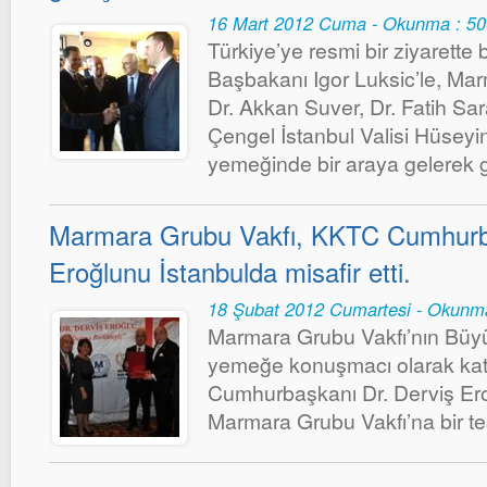
16 Mart 2012 Cuma - Okunma : 5
Türkiye’ye resmi bir ziyarett
Başbakanı Igor Luksic’le, Ma
Dr. Akkan Suver, Dr. Fatih Sa
Çengel İstanbul Valisi Hüseyi
yemeğinde bir araya gelerek g
Marmara Grubu Vakfı, KKTC Cumhurba
Eroğlunu İstanbulda misafir etti.
18 Şubat 2012 Cumartesi - Okunm
Marmara Grubu Vakfı’nın Büyük 
yemeğe konuşmacı olarak ka
Cumhurbaşkanı Dr. Derviş Er
Marmara Grubu Vakfı’na bir te