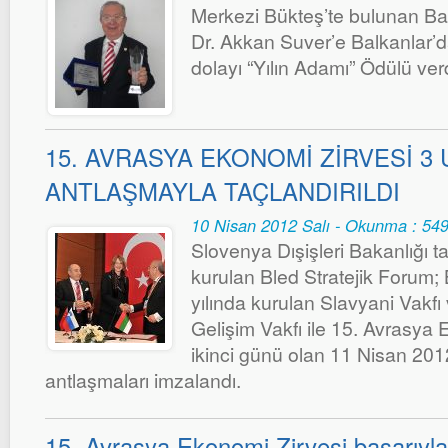
Merkezi Bükteş’te bulunan Bal
Dr. Akkan Suver’e Balkanlar’d
dolayı “Yılın Adamı” Ödülü verd
15. AVRASYA EKONOMİ ZİRVESİ 3
ANTLAŞMAYLA TAÇLANDIRILDI
10 Nisan 2012 Salı - Okunma : 54
Slovenya Dışişleri Bakanlığı t
kurulan Bled Stratejik Forum;
yılında kurulan Slavyani Vakfı
Gelişim Vakfı ile 15. Avrasya 
ikinci günü olan 11 Nisan 2012’
antlaşmaları imzalandı.
15. Avrasya Ekonomi Zirvesi başarıyl