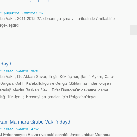
1 Çarşamba - Okunma : 4677
u Vakfı, 2011-2012 27. dönem çalışma yılı arifesinde Anıtkabir’e
rçekleştirdi
’daydı
1 Pazar - Okunma : 5681
u Vakfı, Dr. Akkan Suver, Engin Köklüçınar, Şamil Ayrım, Cafer
 Sargan, Cahit Karakullukçu ve Cengiz Güldamlası’ndan oluşan
aradağ Meclis Başkanı Vekili Rifat Rastoter’in davetine icabet
ağ- Türkiye İş Konseyi çalışmaları için Potgorica’daydı.
kanı Marmara Grubu Vakfı’ndaydı
1 Pazar - Okunma : 4767
ki Enformasyon Bakanı ve eski senatör Javed Jabbar Marmara