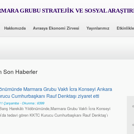
MARA GRUBU STRATEJİK VE SOSYAL ARAŞTI
Hakkımızda
Avrasya Ekonomi Zirvesi
Yayınlarımız
Etkinlikle
n Son Haberler
dönümünde Marmara Grubu Vakfı İcra Konseyi Ankara
ucu Cumhurbaşkanı Rauf Denktaşı ziyaret etti
1 Çarşamba - Okunma : 6399
arış Harekâtı Yıldönümünde,Marmara Grubu Vakfı İcra Konseyi
’da tedavi gören KKTC Kurucu Cumhurbaşkanı Rauf Denktaş’ı