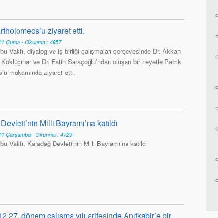
tholomeos’u ziyaret etti.
1 Cuma - Okunma : 4657
u Vakfı, diyalog ve iş birliği çalışmaları çerçevesinde Dr. Akkan
 Köklüçınar ve Dr. Fatih Saraçoğlu’ndan oluşan bir heyetle Patrik
’u makamında ziyaret etti.
vleti’nin Milli Bayramı’na katıldı
1 Çarşamba - Okunma : 4729
u Vakfı, Karadağ Devleti’nin Milli Bayramı’na katıldı
 27. dönem çalışma yılı arifesinde Anıtkabir’e bir