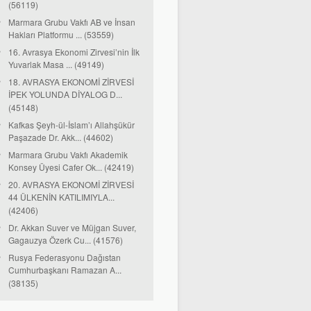
(56119)
Marmara Grubu Vakfı AB ve İnsan
Hakları Platformu ... (53559)
16. Avrasya Ekonomi Zirvesi’nin İlk
Yuvarlak Masa ... (49149)
18. AVRASYA EKONOMİ ZİRVESİ
İPEK YOLUNDA DİYALOG D...
(45148)
Kafkas Şeyh-ül-İslam’ı Allahşükür
Paşazade Dr. Akk... (44602)
Marmara Grubu Vakfı Akademik
Konsey Üyesi Cafer Ok... (42419)
20. AVRASYA EKONOMİ ZİRVESİ
44 ÜLKENİN KATILIMIYLA...
(42406)
Dr. Akkan Suver ve Müjgan Suver,
Gagauzya Özerk Cu... (41576)
Rusya Federasyonu Dağıstan
Cumhurbaşkanı Ramazan A...
(38135)