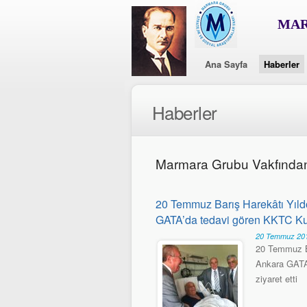
MAR
Ana Sayfa
Haberler
Haberler
Marmara Grubu Vakfında
20 Temmuz Barış Harekâtı Yıl
GATA’da tedavi gören KKTC Kur
20 Temmuz 201
20 Temmuz B
Ankara GATA
ziyaret etti