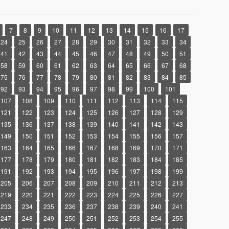
7
8
9
10
11
12
13
14
15
16
17
24
25
26
27
28
29
30
31
32
33
34
41
42
43
44
45
46
47
48
49
50
51
58
59
60
61
62
63
64
65
66
67
68
75
76
77
78
79
80
81
82
83
84
85
92
93
94
95
96
97
98
99
100
101
107
108
109
110
111
112
113
114
115
121
122
123
124
125
126
127
128
129
135
136
137
138
139
140
141
142
143
149
150
151
152
153
154
155
156
157
163
164
165
166
167
168
169
170
171
177
178
179
180
181
182
183
184
185
191
192
193
194
195
196
197
198
199
205
206
207
208
209
210
211
212
213
219
220
221
222
223
224
225
226
227
233
234
235
236
237
238
239
240
241
247
248
249
250
251
252
253
254
255