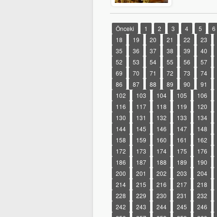
Önceki
1
2
3
4
5
6
18
19
20
21
22
23
35
36
37
38
39
40
52
53
54
55
56
57
69
70
71
72
73
74
86
87
88
89
90
91
102
103
104
105
106
116
117
118
119
120
130
131
132
133
134
144
145
146
147
148
158
159
160
161
162
172
173
174
175
176
186
187
188
189
190
200
201
202
203
204
214
215
216
217
218
228
229
230
231
232
242
243
244
245
246