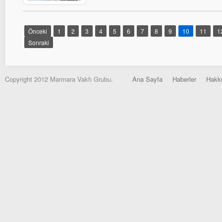
Önceki
1
2
3
4
5
6
7
8
9
10
11
1
Sonraki
Copyright 2012 Marmara Vakfı Grubu.
Ana Sayfa
Haberler
Hakk