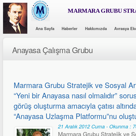
MARMARA GRUBU STRA
Ana Sayfa
Haberler
Hakkımızda
Avrasya Ek
Anayasa Çalışma Grubu
Marmara Grubu Stratejik ve Sosyal Ara
“Yeni bir Anayasa nasıl olmalıdır” sor
görüş oluşturma amacıyla çatısı altınd
“Anayasa Uzlaşma Platformu”nu oluşt
21 Aralık 2012 Cuma - Okunma : 
Marmara Grubu Stratejik ve S