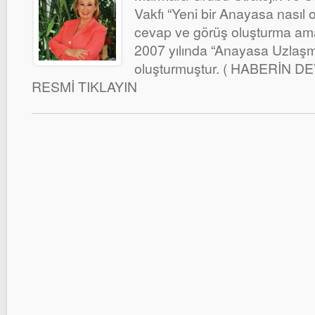
Vakfı “Yeni bir Anayasa nasıl 
cevap ve görüş oluşturma amac
2007 yılında “Anayasa Uzlaş
oluşturmuştur. ( HABERİN D
RESMİ TIKLAYIN