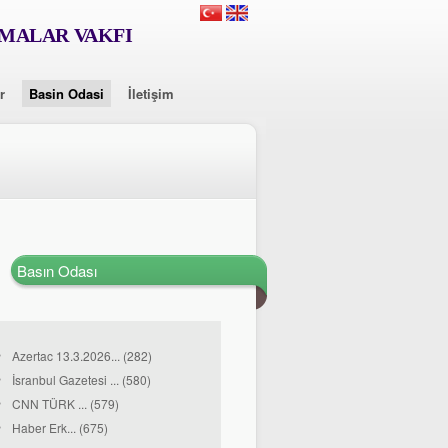
RMALAR VAKFI
r
Basin Odasi
İletişim
Basın Odası
Azertac 13.3.2026... (282)
İsranbul Gazetesi ... (580)
CNN TÜRK ... (579)
Haber Erk... (675)