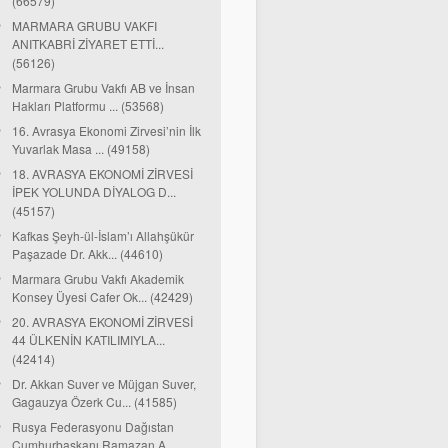
(66579)
MARMARA GRUBU VAKFI
ANITKABRİ ZİYARET ETTİ...
(56126)
Marmara Grubu Vakfı AB ve İnsan
Hakları Platformu ... (53568)
16. Avrasya Ekonomi Zirvesi’nin İlk
Yuvarlak Masa ... (49158)
18. AVRASYA EKONOMİ ZİRVESİ
İPEK YOLUNDA DİYALOG D...
(45157)
Kafkas Şeyh-ül-İslam’ı Allahşükür
Paşazade Dr. Akk... (44610)
Marmara Grubu Vakfı Akademik
Konsey Üyesi Cafer Ok... (42429)
20. AVRASYA EKONOMİ ZİRVESİ
44 ÜLKENİN KATILIMIYLA...
(42414)
Dr. Akkan Suver ve Müjgan Suver,
Gagauzya Özerk Cu... (41585)
Rusya Federasyonu Dağıstan
Cumhurbaşkanı Ramazan A...