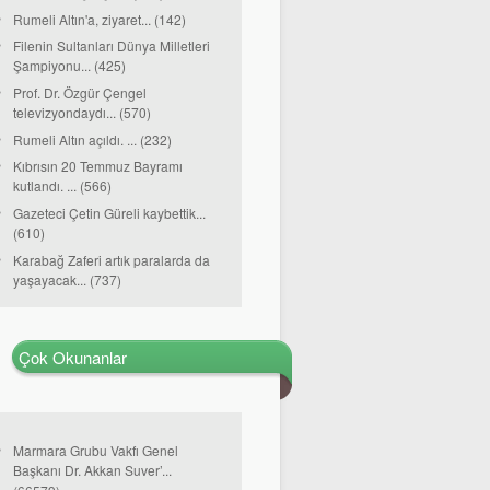
Rumeli Altın'a, ziyaret... (142)
Filenin Sultanları Dünya Milletleri
Şampiyonu... (425)
Prof. Dr. Özgür Çengel
televizyondaydı... (570)
Rumeli Altın açıldı. ... (232)
Kıbrısın 20 Temmuz Bayramı
kutlandı. ... (566)
Gazeteci Çetin Güreli kaybettik...
(610)
Karabağ Zaferi artık paralarda da
yaşayacak... (737)
Çok Okunanlar
Marmara Grubu Vakfı Genel
Başkanı Dr. Akkan Suver’...