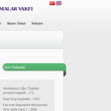
RMALAR VAKFI
r
Basin Odasi
İletişim
Son Haberler
Arkadaşımız Uğur Özgöker
annesini kaybetti... (71)
Kadir Eriş'i kaybettik... (187)
Fas Kralı Majesteleri Mohammed
VInin tahta Çıkış T... (268)