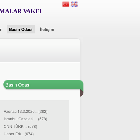
RMALAR VAKFI
r
Basin Odasi
İletişim
Basın Odası
Azertac 13.3.2026... (282)
İsranbul Gazetesi ... (578)
CNN TÜRK ... (578)
Haber Erk... (674)