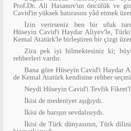
Prof.Dr. Ali Hasanov'un öncülük ve gir
Cavid'in yüksek hatırasını yâd etmek üze
İzin verirseniz ben bir ufuk tur
Hüseyin Cavid'i Haydar Aliyev'le, Türkiy
Kemal Atatürk'le birleştiren bir çizgi üz
Zira pek iyi bilmektesiniz ki; büy
rehberleri vardır.
Bana göre Hüseyin Cavid'i Haydar Ali
de Kemal Atatürk kendisine rehber seçmiş
Neydi Hüseyin Cavid'i Tevfik Fikret'l
İkisi de medeniyet aşığıydı.
İkisi de barışın sevdalısıydı.
İkisi de Türk dünyasının, Türk dili