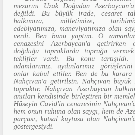
mezarını Uzak Doğudan Azerbaycan'a
değildi. Bu büyük irade, cesaret t
halkımıza, milletimize, tarihim
edebiyatımıza, maneviyatımıza olan say
verdi. Ben bunu yaptım. O zamanlar
cenazesini Azerbaycan'a getirirken
doğduğu topraklarda toprağa vermek
teklifler vardı. Bu konu tartışıldı. 
adamlarımız, aydınlarımız görüşlerini 
onlar kabul ettiler. Ben de bu karara 
Nahçıvan'a getirilsin. Nahçıvan büyük ki
topraktır. Nahçıvan Azerbaycan halkını
anıtları kendisinde birleştiren bir memle
Hüseyin Cavid'in cenazesinin Nahçıvan'
hem onun ruhuna olan saygı, hem de Aze
parçası, kutsal kuytusu olan Nahçivan'
göstergesiydi.