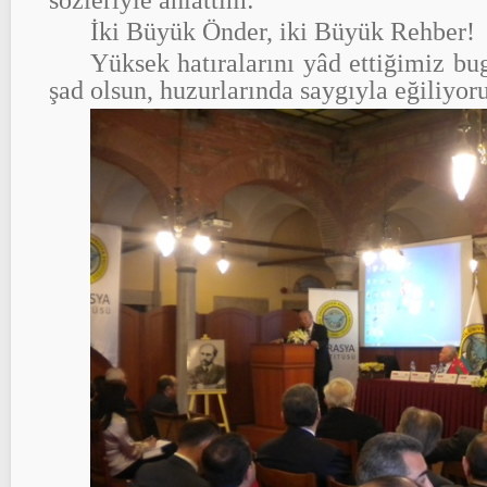
sözleriyle anlattım:
İki Büyük Önder, iki Büyük Rehber!
Yüksek hatıralarını yâd ettiğimiz bug
şad olsun, huzurlarında saygıyla eğiliyor