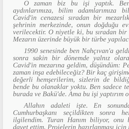
O zaman biz bu işi yaptık. Be
aydınlarımıza, bilim adamlarımıza bi
Cavid'in cenazesi sıradan bir mezarlı
şehrinin merkezinde, onun doğduğu ev
verilecektir. O niyetle ki, bu sıradan bi
Mezarın üzerinde büyük bir türbe yapılaca
1990 senesinde ben Nahçıvan'a geld
sonra sakin bir dönemde yalnız olar
Cavid'in mezarına geldim, düşündüm: Pe
zaman inşa edebileceğiz? Bir kaç giriş
değerli hemşerilerim, sizlerin de bild
bende bu olanaklar yoktu. Ben sadece te
burada ve Bakü'de. Ama bu işi yaptırım 
Allahın adaleti işte. En sonun
Cumhurbaşkanı seçildikten sonra 
ilgilendim. Turan Hanım biliyor, onu
davet ettim. Projelerin hazırlanması için