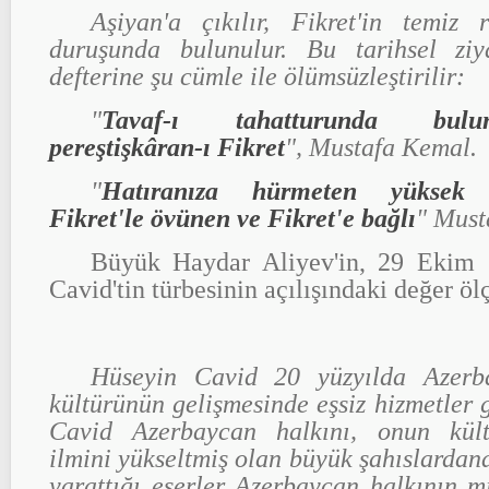
Aşiyan'a çıkılır, Fikret'in temiz
duruşunda bulunulur. Bu tarihsel ziy
defterine şu cümle ile ölümsüzleştirilir:
"
Tavaf-ı tahatturunda bul
pereştişkâran-ı Fikret
", Mustafa Kemal.
"
Hatıranıza hürmeten yüksek h
Fikret'le övünen ve Fikret'e bağlı
" Must
Büyük Haydar Aliyev'in, 29 Ekim
Cavid'tin türbesinin açılışındaki değer öl
Hüseyin Cavid 20 yüzyılda Azerba
kültürünün gelişmesinde eşsiz hizmetler 
Cavid Azerbaycan halkını, onun kültü
ilmini yükseltmiş olan büyük şahıslardan
yarattığı eserler Azerbaycan halkının mi