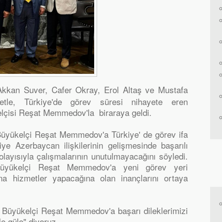
kkan Suver, Cafer Okray, Erol Altaş ve Mustafa
etle, Türkiye'de görev süresi nihayete eren
lçisi Reşat Memmedov'la biraraya geldi.
 Büyükelçi Reşat Memmedov'a Türkiye' de görev ifa
ye Azerbaycan ilişkilerinin gelişmesinde başarılı
dolayısıyla çalışmalarının unutulmayacağını söyledi.
üyükelçi Reşat Memmedov'a yeni görev yeri
na hizmetler yapacağına olan inançlarını ortaya
 Büyükelçi Reşat Memmedov'a başarı dileklerimizi
 güle" diyoruz.