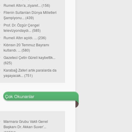
Rumeli Altın'a, ziyaret... (156)
Filenin Sultanları Dünya Milletleri
Şampiyonu... (439)
Prof. Dr. Özgür Çengel
televizyondaydı... (585)
Rumeli Altın açıldı. ... (236)
Kıbrısın 20 Temmuz Bayramı
kutlandı. ... (580)
Gazeteci Çetin Güreli kaybettik...
(625)
Karabağ Zaferi artık paralarda da
yaşayacak... (751)
Çok Okunanlar
Marmara Grubu Vakfı Genel
Başkanı Dr. Akkan Suver’...