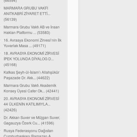
(66594)
MARMARA GRUBU VAKFI
ANITKABRİ ZİYARET ETTİ...
(56139)
Marmara Grubu Vakfı AB ve İnsan
Hakları Platformu ... (53583)
16. Avrasya Ekonomi Zirvesi’nin İlk
Yuvarlak Masa ... (49171)
18. AVRASYA EKONOMİ ZİRVESİ
İPEK YOLUNDA DİYALOG D...
(45168)
Kafkas Şeyh-ül-İslam’ı Allahşükür
Paşazade Dr. Akk... (44622)
Marmara Grubu Vakfı Akademik
Konsey Üyesi Cafer Ok... (42441)
20. AVRASYA EKONOMİ ZİRVESİ
44 ÜLKENİN KATILIMIYLA...
(42426)
Dr. Akkan Suver ve Müjgan Suver,
Gagauzya Özerk Cu... (41596)
Rusya Federasyonu Dağıstan
Cumhurbaşkanı Ramazan A...