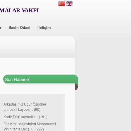
RMALAR VAKFI
r
Basin Odasi
İletişim
Son Haberler
Arkadaşımız Uğur Özgöker
annesini kaybetti... (90)
Kadir Eriş'i kaybettik... (191)
Fas Kralı Majesteleri Mohammed
VInin tahta Çıkış T... (292)