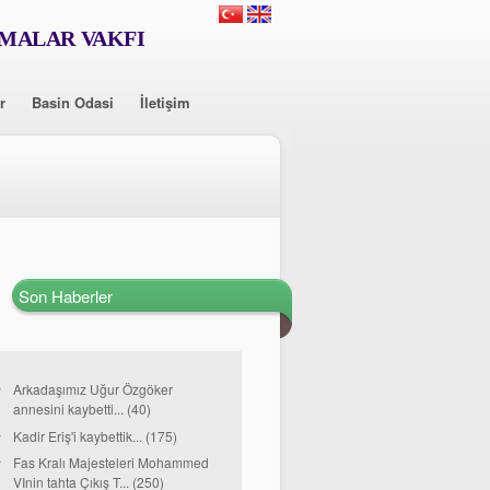
RMALAR VAKFI
r
Basin Odasi
İletişim
Son Haberler
Arkadaşımız Uğur Özgöker
annesini kaybetti... (40)
Kadir Eriş'i kaybettik... (175)
Fas Kralı Majesteleri Mohammed
VInin tahta Çıkış T... (250)