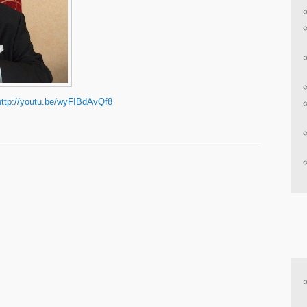
http://youtu.be/wyFIBdAvQf8