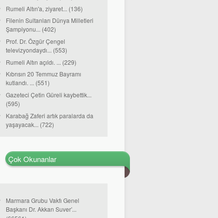
Rumeli Altın'a, ziyaret... (136)
Filenin Sultanları Dünya Milletleri
Şampiyonu... (402)
Prof. Dr. Özgür Çengel
televizyondaydı... (553)
Rumeli Altın açıldı. ... (229)
Kıbrısın 20 Temmuz Bayramı
kutlandı. ... (551)
Gazeteci Çetin Güreli kaybettik...
(595)
Karabağ Zaferi artık paralarda da
yaşayacak... (722)
Çok Okunanlar
Marmara Grubu Vakfı Genel
Başkanı Dr. Akkan Suver’...