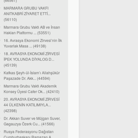
(66561)
MARMARA GRUBU VAKFI
ANITKABRİ ZİYARET ETTİ...
(56110)
Marmara Grubu Vakfı AB ve İnsan
Hakları Platformu ... (53551)
16. Avrasya Ekonomi Zirvesi’nin İlk
Yuvarlak Masa ... (49138)
18. AVRASYA EKONOMİ ZİRVESİ
İPEK YOLUNDA DİYALOG D...
(45139)
Kafkas Şeyh-ül-İslam’ı Allahşükür
Paşazade Dr. Akk... (44594)
Marmara Grubu Vakfı Akademik
Konsey Üyesi Cafer Ok... (42410)
20. AVRASYA EKONOMİ ZİRVESİ
44 ÜLKENİN KATILIMIYLA...
(42398)
Dr. Akkan Suver ve Müjgan Suver,
Gagauzya Özerk Cu... (41566)
Rusya Federasyonu Dağıstan
Cumhurbaşkanı Ramazan A...