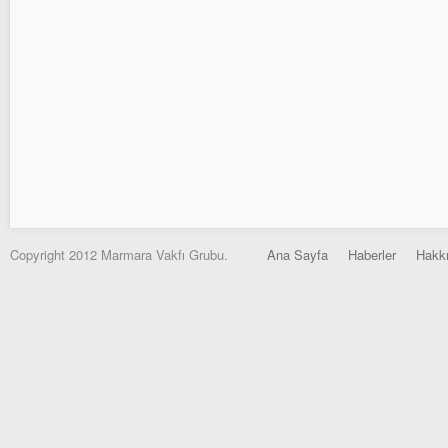
Copyright 2012 Marmara Vakfı Grubu.
Ana Sayfa
Haberler
Hakk