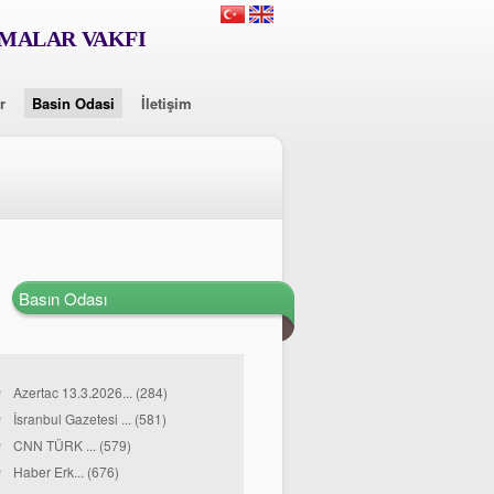
RMALAR VAKFI
r
Basin Odasi
İletişim
Basın Odası
Azertac 13.3.2026... (284)
İsranbul Gazetesi ... (581)
CNN TÜRK ... (579)
Haber Erk... (676)