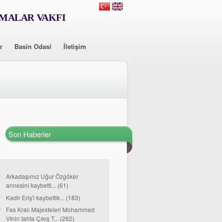
RMALAR VAKFI
r
Basin Odasi
İletişim
Son Haberler
Arkadaşımız Uğur Özgöker
annesini kaybetti... (61)
Kadir Eriş'i kaybettik... (183)
Fas Kralı Majesteleri Mohammed
VInin tahta Çıkış T... (262)