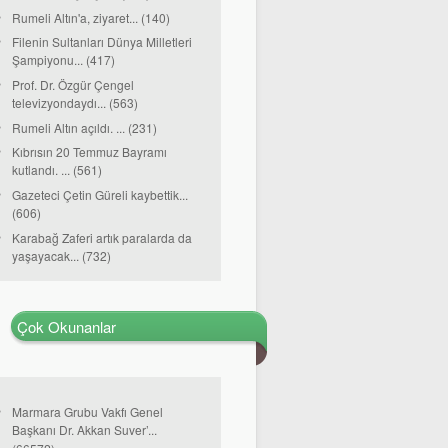
Rumeli Altın'a, ziyaret... (140)
Filenin Sultanları Dünya Milletleri
Şampiyonu... (417)
Prof. Dr. Özgür Çengel
televizyondaydı... (563)
Rumeli Altın açıldı. ... (231)
Kıbrısın 20 Temmuz Bayramı
kutlandı. ... (561)
Gazeteci Çetin Güreli kaybettik...
(606)
Karabağ Zaferi artık paralarda da
yaşayacak... (732)
Çok Okunanlar
Marmara Grubu Vakfı Genel
Başkanı Dr. Akkan Suver’...