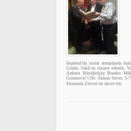
İstanbul’da resmi temaslarda b
Grubu Vakfı’nı ziyaret ederek, Va
Ankara Büyükelçisi Branko Milic 
Goranovic’i Dr. Akkan Suver, 5-7
Ekonomi Zirvesi’ne davet etti.