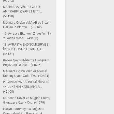
(66572)
MARMARA GRUBU VAKFI
ANITKABRİ ZİYARET ETTİ...
(56120)
Marmara Grubu Vakfı AB ve İnsan
Hakları Platformu ... (53562)
16. Avrasya Ekonomi Zirvesi’nin İlk
Yuvarlak Masa ... (49150)
18. AVRASYA EKONOMİ ZİRVESİ
İPEK YOLUNDA DİYALOG D...
(45151)
Kafkas Şeyh-ül-İslam’ı Allahşükür
Paşazade Dr. Akk... (44605)
Marmara Grubu Vakfı Akademik
Konsey Üyesi Cafer Ok... (42424)
20. AVRASYA EKONOMİ ZİRVESİ
44 ÜLKENİN KATILIMIYLA...
(42408)
Dr. Akkan Suver ve Müjgan Suver,
Gagauzya Özerk Cu... (41579)
Rusya Federasyonu Dağıstan
Cumhurbaşkanı Ramazan A...