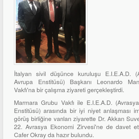
İtalyan sivil düşünce kuruluşu E.I.E.A.D. 
Avrupa Enstitüsü) Başkanı Leonardo Ma
Vakfı'na bir çalışma ziyareti gerçekleştirdi.
Marmara Grubu Vakfı ile E.I.E.A.D. (Avrasy
Enstitüsü) arasında bir iyi niyet anlaşması
görüş birliğine varılan ziyarette Dr. Akkan Suv
22. Avrasya Ekonomi Zirvesi'ne de davet ett
Cafer Okray da hazır bulundu.