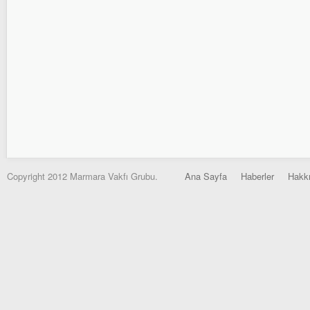
Copyright 2012 Marmara Vakfı Grubu.
Ana Sayfa
Haberler
Hakk