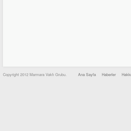
Copyright 2012 Marmara Vakfı Grubu.
Ana Sayfa
Haberler
Hakk