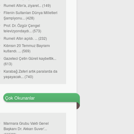
Rumeli Altın'a, ziyaret... (149)
Filenin Sultanları Dünya Milletleri
Şampiyonu... (428)
Prof. Dr. Özgür Çengel
televizyondaydı... (573)
Rumeli Altın açıldı. ... (232)
Kıbrısın 20 Temmuz Bayramı
kutlandı. ... (569)
Gazeteci Çetin Güreli kaybettik...
(613)
Karabağ Zaferi artık paralarda da
yaşayacak... (740)
Çok Okunanlar
Marmara Grubu Vakfı Genel
Başkanı Dr. Akkan Suver’...