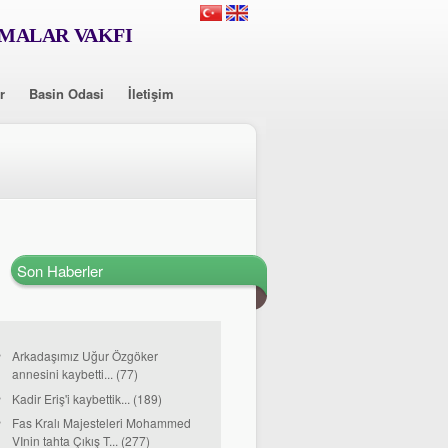
RMALAR VAKFI
r
Basin Odasi
İletişim
Son Haberler
Arkadaşımız Uğur Özgöker
annesini kaybetti... (77)
Kadir Eriş'i kaybettik... (189)
Fas Kralı Majesteleri Mohammed
VInin tahta Çıkış T... (277)