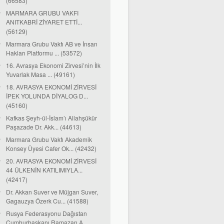
(66583)
MARMARA GRUBU VAKFI
ANITKABRİ ZİYARET ETTİ...
(56129)
Marmara Grubu Vakfı AB ve İnsan
Hakları Platformu ... (53572)
16. Avrasya Ekonomi Zirvesi’nin İlk
Yuvarlak Masa ... (49161)
18. AVRASYA EKONOMİ ZİRVESİ
İPEK YOLUNDA DİYALOG D...
(45160)
Kafkas Şeyh-ül-İslam’ı Allahşükür
Paşazade Dr. Akk... (44613)
Marmara Grubu Vakfı Akademik
Konsey Üyesi Cafer Ok... (42432)
20. AVRASYA EKONOMİ ZİRVESİ
44 ÜLKENİN KATILIMIYLA...
(42417)
Dr. Akkan Suver ve Müjgan Suver,
Gagauzya Özerk Cu... (41588)
Rusya Federasyonu Dağıstan
Cumhurbaşkanı Ramazan A...