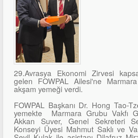
29.Avrasya Ekonomi Zirvesi kapsa
gelen FOWPAL Ailesi'ne Marmara
akşam yemeği verdi.
FOWPAL Başkanı Dr. Hong Tao-Tze
yemekte Marmara Grubu Vakfı Ge
Akkan Suver, Genel Sekreteri Sez
Konseyi Üyesi Mahmut Saklı ve Va
Sevil Kulak ile asistanı Dilafruz Mi