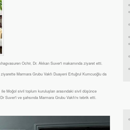
khagvasuren Ochir, Dr. Akkan Suver'i makamında ziyaret etti.
 ziyarette Marmara Grubu Vakfı Duayeni Ertuğrul Kumcuoğlu da
le Moğol sivil toplum kuruluşları arasındaki sivil düşünce
 Dr Suver'i ve şahsında Marmara Grubu Vakfı'nı tebrik etti.