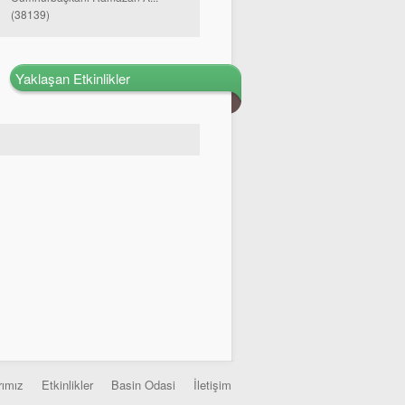
(38139)
Yaklaşan Etkinlikler
rımız
Etkinlikler
Basin Odasi
İletişim