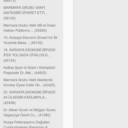
(66573)
MARMARA GRUBU VAKFI
ANITKABRİ ZİYARET ETTİ...
(56120)
Marmara Grubu Vakfı AB ve İnsan
Hakları Platformu ... (53563)
16. Avrasya Ekonomi Zirvesi’nin İlk
Yuvarlak Masa ... (49152)
18. AVRASYA EKONOMİ ZİRVESİ
İPEK YOLUNDA DİYALOG D...
(45153)
Kafkas Şeyh-ül-İslam’ı Allahşükür
Paşazade Dr. Akk... (44605)
Marmara Grubu Vakfı Akademik
Konsey Üyesi Cafer Ok... (42425)
20. AVRASYA EKONOMİ ZİRVESİ
44 ÜLKENİN KATILIMIYLA...
(42408)
Dr. Akkan Suver ve Müjgan Suver,
Gagauzya Özerk Cu... (41580)
Rusya Federasyonu Dağıstan
Cumhurbaşkanı Ramazan A...