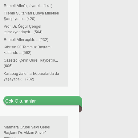
Rumeli Altın'a, ziyaret... (141)
Filenin Sultanları Dünya Milletleri
Şampiyonu... (420)
Prof. Dr. Özgür Çengel
televizyondaydı... (564)
Rumeli Altın açıldı. ... (232)
Kıbrısın 20 Temmuz Bayramı
kutlandı. ... (562)
Gazeteci Çetin Güreli kaybettik...
(606)
Karabağ Zaferi artık paralarda da
yaşayacak... (732)
Çok Okunanlar
Marmara Grubu Vakfı Genel
Başkanı Dr. Akkan Suver’...