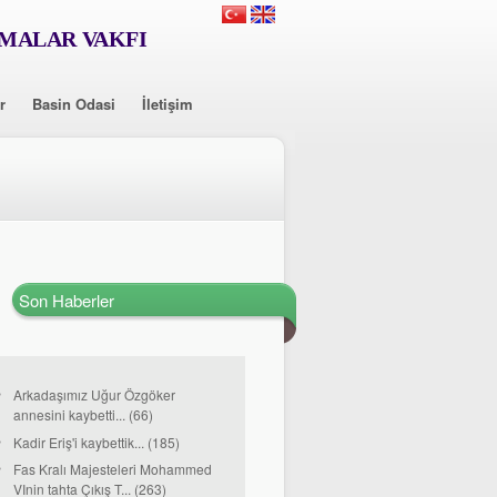
RMALAR VAKFI
r
Basin Odasi
İletişim
Son Haberler
Arkadaşımız Uğur Özgöker
annesini kaybetti... (66)
Kadir Eriş'i kaybettik... (185)
Fas Kralı Majesteleri Mohammed
VInin tahta Çıkış T... (263)