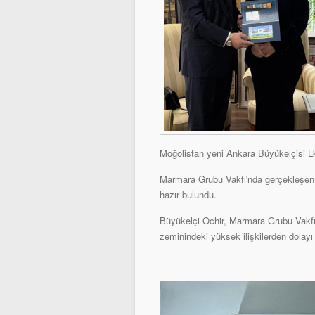
Moğolistan yeni Ankara Büyükelçisi L
Marmara Grubu Vakfı'nda gerçekleşen
hazır bulundu.
Büyükelçi Ochir, Marmara Grubu Vakfı i
zeminindeki yüksek ilişkilerden dolayı