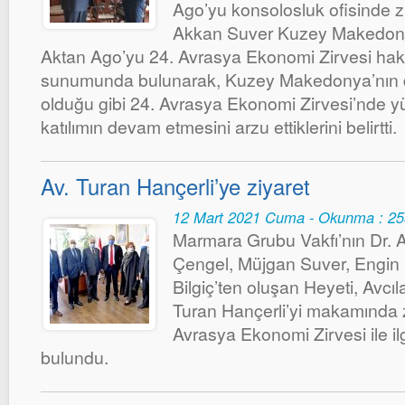
Ago’yu konsolosluk ofisinde ziy
Akkan Suver Kuzey Makedon
Aktan Ago’yu 24. Avrasya Ekonomi Zirvesi hakk
sunumunda bulunarak, Kuzey Makedonya’nın d
olduğu gibi 24. Avrasya Ekonomi Zirvesi’nde 
katılımın devam etmesini arzu ettiklerini belirtti.
Av. Turan Hançerli’ye ziyaret
12 Mart 2021 Cuma - Okunma : 2
Marmara Grubu Vakfı’nın Dr. 
Çengel, Müjgan Suver, Engin 
Bilgiç’ten oluşan Heyeti, Avcı
Turan Hançerli’yi makamında 
Avrasya Ekonomi Zirvesi ile il
bulundu.