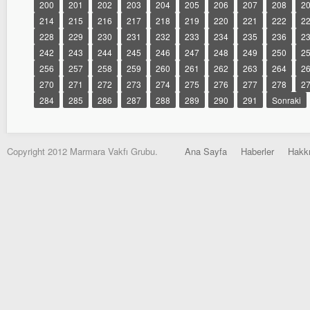
200
201
202
203
204
205
206
207
208
2
214
215
216
217
218
219
220
221
222
2
228
229
230
231
232
233
234
235
236
2
242
243
244
245
246
247
248
249
250
2
256
257
258
259
260
261
262
263
264
2
270
271
272
273
274
275
276
277
278
2
284
285
286
287
288
289
290
291
Sonraki
Copyright 2012 Marmara Vakfı Grubu.
Ana Sayfa
Haberler
Hakk