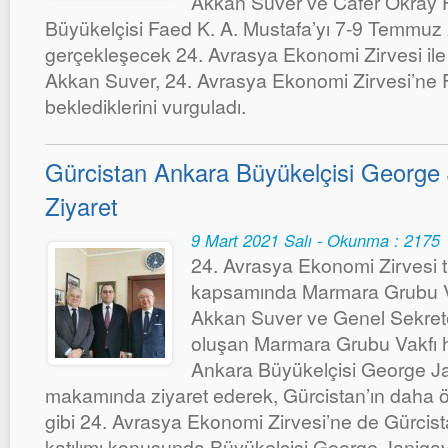
Akkan Suver ve Cafer Okray Fi
Büyükelçisi Faed K. A. Mustafa’yı 7-9 Temmuz 
gerçekleşecek 24. Avrasya Ekonomi Zirvesi ile il
Akkan Suver, 24. Avrasya Ekonomi Zirvesi’ne Fili
beklediklerini vurguladı.
Gürcistan Ankara Büyükelçisi George 
Ziyaret
9 Mart 2021 Salı - Okunma : 2175
24. Avrasya Ekonomi Zirvesi ta
kapsamında Marmara Grubu Va
Akkan Suver ve Genel Sekrete
oluşan Marmara Grubu Vakfı h
Ankara Büyükelçisi George Jan
makamında ziyaret ederek, Gürcistan’ın daha ö
gibi 24. Avrasya Ekonomi Zirvesi’ne de Gürcis
katılımı konusunda Büyükelçisi George Janjgav