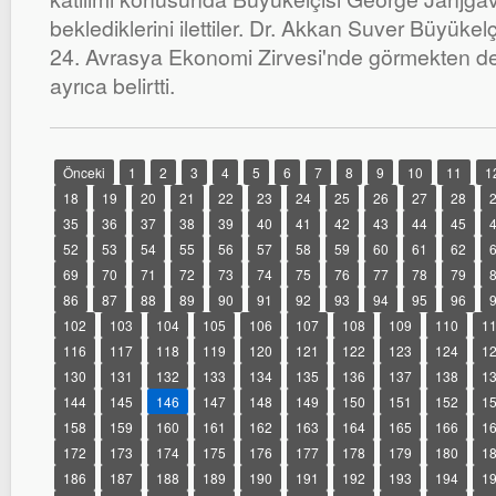
beklediklerini ilettiler. Dr. Akkan Suver Büyüke
24. Avrasya Ekonomi Zirvesi'nde görmekten de 
ayrıca belirtti.
Önceki
1
2
3
4
5
6
7
8
9
10
11
1
18
19
20
21
22
23
24
25
26
27
28
35
36
37
38
39
40
41
42
43
44
45
52
53
54
55
56
57
58
59
60
61
62
69
70
71
72
73
74
75
76
77
78
79
86
87
88
89
90
91
92
93
94
95
96
102
103
104
105
106
107
108
109
110
1
116
117
118
119
120
121
122
123
124
1
130
131
132
133
134
135
136
137
138
1
144
145
146
147
148
149
150
151
152
1
158
159
160
161
162
163
164
165
166
1
172
173
174
175
176
177
178
179
180
1
186
187
188
189
190
191
192
193
194
1