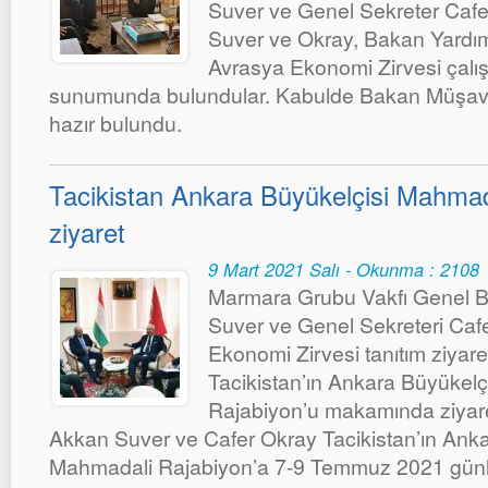
Suver ve Genel Sekreter Cafer 
Suver ve Okray, Bakan Yardı
Avrasya Ekonomi Zirvesi çalış
sunumunda bulundular. Kabulde Bakan Müşavi
hazır bulundu.
Tacikistan Ankara Büyükelçisi Mahmad
ziyaret
9 Mart 2021 Salı - Okunma : 2108
Marmara Grubu Vakfı Genel B
Suver ve Genel Sekreteri Caf
Ekonomi Zirvesi tanıtım ziyar
Tacikistan’ın Ankara Büyükel
Rajabiyon’u makamında ziyaret e
Akkan Suver ve Cafer Okray Tacikistan’ın Anka
Mahmadali Rajabiyon’a 7-9 Temmuz 2021 günle