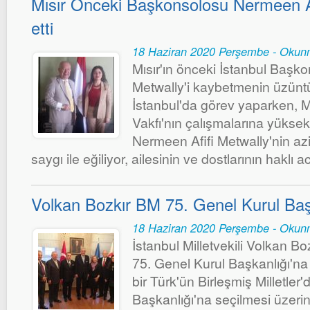
Mısır Önceki Başkonsolosu Nermeen Af
etti
18 Haziran 2020 Perşembe - Okun
Mısır'ın önceki İstanbul Başk
Metwally'i kaybetmenin üzüntü
İstanbul'da görev yaparken,
Vakfı'nın çalışmalarına yükse
Nermeen Afifi Metwally'nin az
saygı ile eğiliyor, ailesinin ve dostlarının haklı a
Volkan Bozkır BM 75. Genel Kurul Başk
18 Haziran 2020 Perşembe - Okun
İstanbul Milletvekili Volkan Boz
75. Genel Kurul Başkanlığı'na s
bir Türk'ün Birleşmiş Milletler
Başkanlığı'na seçilmesi üzerine