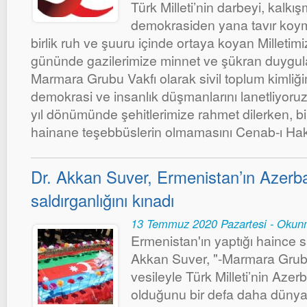
Türk Milleti’nin darbeyi, kalk
demokrasiden yana tavır koymas
birlik ruh ve şuuru içinde ortaya koyan Milletim
gününde gazilerimize minnet ve şükran duygul
Marmara Grubu Vakfı olarak sivil toplum kimliği
demokrasi ve insanlık düşmanlarını lanetliyoru
yıl dönümünde şehitlerimize rahmet dilerken, b
hainane teşebbüslerin olmamasını Cenab-ı Hak
Dr. Akkan Suver, Ermenistan’ın Azerb
saldırganlığını kınadı
13 Temmuz 2020 Pazartesi - Okun
Ermenistan'ın yaptığı haince sa
Akkan Suver, "-Marmara Grubu
vesileyle Türk Milleti’nin Aze
olduğunu bir defa daha dünyay