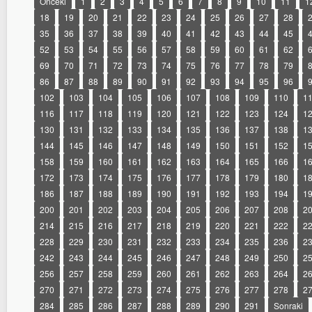
Önceki
1
2
3
4
5
6
7
8
9
10
11
1
18
19
20
21
22
23
24
25
26
27
28
35
36
37
38
39
40
41
42
43
44
45
52
53
54
55
56
57
58
59
60
61
62
69
70
71
72
73
74
75
76
77
78
79
86
87
88
89
90
91
92
93
94
95
96
102
103
104
105
106
107
108
109
110
1
116
117
118
119
120
121
122
123
124
1
130
131
132
133
134
135
136
137
138
1
144
145
146
147
148
149
150
151
152
1
158
159
160
161
162
163
164
165
166
1
172
173
174
175
176
177
178
179
180
1
186
187
188
189
190
191
192
193
194
1
200
201
202
203
204
205
206
207
208
2
214
215
216
217
218
219
220
221
222
2
228
229
230
231
232
233
234
235
236
2
242
243
244
245
246
247
248
249
250
2
256
257
258
259
260
261
262
263
264
2
270
271
272
273
274
275
276
277
278
2
284
285
286
287
288
289
290
291
Sonraki