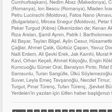
Cumhurbaşkanı), Nedim Abaz (Makedonya), Co
(Romanya), Ion İliescu (Romanya), Mladen İva
Petru Lucinschi (Moldova), Fatos Nano (Arnav
(Bulgaristan), Mircea Snegur (Moldova), Petar 
Peker Turgud (Kıbrıs) Ülkemizden de; Kenan Akı
Rıza Arslan, Şamil Ayrım, Patrik I. Bartholome
Ali Bayar, Taylan Bilgel, Aylin Cesur, Hüsamett
Çağlar, Ahmet Çalık, Gürbüz Çapan, Yavuz Dona
Naili Erdem, Ali Şevki Erek, Jak Kamhi, Murat 
Kavi, Orhan Keçeli, Ahmet Kılıçoğlu, Engin Kökl
Kumcuoğlu Sümer Oral, Bensiyon Pınto, Rıfat
Samsunlu, Turan Sarıgülle, Ülkü Söylemezoğl
Suver, Leyla Emeç Tavşanoğlu, Necdet Timur, 
Turgut, Pınar Türenç, Tufan Türenç, ,Şevket B
Yerdelen'in yazıları için lütfen haber başlığımızı t