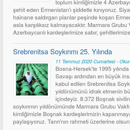
toplum kimliğimizle 4 Azerbay
şehit eden Ermenistan'ı şiddetle kınıyoruz. Siy
hainane saldırgan planlar peşinde koşan Ermeni
asla karşılıksız kalmayacaktır. Marmara Grubu V
Azerbaycanlı kardeşlerimize sabır, şehitlerimize
Srebrenitsa Soykırımı 25. Yılında
11 Temmuz 2020 Cumartesi - Oku
Bosna-Hersek'te 1995 yılınd
Savaşı ardından en büyük insa
kabul edilen Srebrenitsa Soykı
yıldönümünü idrak etmenin b
içindeyiz. 8.372 Boşnak sivili
soykırımın yıldönümünde Marmara Grubu Vakfı o
kimliğimizle Boşnak kardeşlerimizin kapanmaya
paylaşıyoruz. Tanrı'nın rahmeti üzerlerine olsun