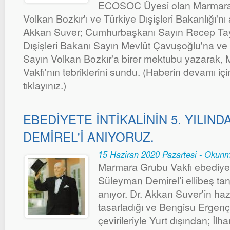
ECOSOC Üyesi olan Marmara 
Volkan Bozkır'ı ve Türkiye Dışişleri Bakanlığı'nı a
Akkan Suver; Cumhurbaşkanı Sayın Recep Tay
Dışişleri Bakanı Sayın Mevlüt Çavuşoğlu'na ve İ
Sayın Volkan Bozkır'a birer mektubu yazarak,
Vakfı'nın tebriklerini sundu. (Haberin devamı içi
tıklayınız.)
EBEDİYETE İNTİKALİNİN 5. YILIN
DEMİREL'İ ANIYORUZ.
15 Haziran 2020 Pazartesi - Okun
Marmara Grubu Vakfı ebediyete 
Süleyman Demirel’i ellibeş ta
anıyor. Dr. Akkan Suver'in hazı
tasarladığı ve Bengisu Ergenç 
çevirileriyle Yurt dışından; İ