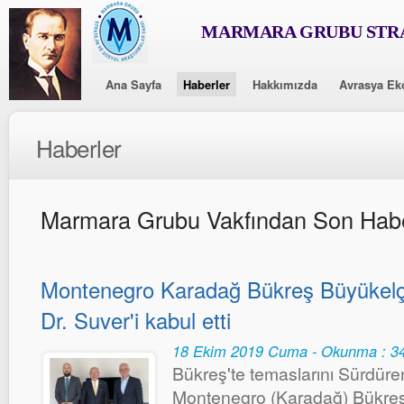
MARMARA GRUBU STRA
Ana Sayfa
Haberler
Hakkımızda
Avrasya Ek
Haberler
Marmara Grubu Vakfından Son Habe
Montenegro Karadağ Bükreş Büyükelçi
Dr. Suver'i kabul etti
18 Ekim 2019 Cuma - Okunma : 3
Bükreş'te temaslarını Sürdüre
Montenegro (Karadağ) Bükreş