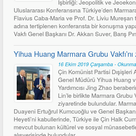
İşbirliği: Jeopolitik ve Jeoeko
Uluslararası Konferansına Türkiye’den Marmara 
Flavius Caba-Maria ve Prof. Dr. Liviu Mureșan
adına tertiplenen konferansta bir konuşma y
Vakfı Genel Başkanı Dr. Akkan Suver, Barış Pınar
Yihua Huang Marmara Grubu Vakfı’nı zi
16 Ekim 2019 Çarşamba - Okunma
Çin Komünist Partisi Dışişleri
Genel Müdürü Yihua Huang v
Yardımcısı Jing Zhao berabe
Lin’le birlikte Marmara Grubu 
ziyaretinde bulundular. Marm
Duayeni Ertuğrul Kumcuoğlu ve Genel Başkanı
Heyeti’ni kabullerinde, Türkiye ile Çin Halk Cu
mevcut bulunan kültürel ve sosyal münasebetl
alışverişinde bulundular.