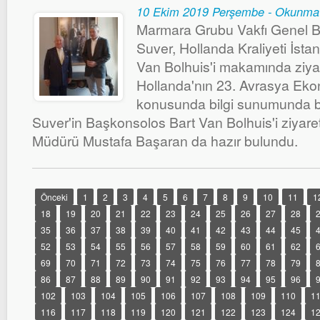
10 Ekim 2019 Perşembe - Okunma
Marmara Grubu Vakfı Genel B
Suver, Hollanda Kraliyeti İst
Van Bolhuis'i makamında ziya
Hollanda'nın 23. Avrasya Ekon
konusunda bilgi sunumunda b
Suver'in Başkonsolos Bart Van Bolhuis'i ziyare
Müdürü Mustafa Başaran da hazır bulundu.
Önceki
1
2
3
4
5
6
7
8
9
10
11
1
18
19
20
21
22
23
24
25
26
27
28
35
36
37
38
39
40
41
42
43
44
45
52
53
54
55
56
57
58
59
60
61
62
69
70
71
72
73
74
75
76
77
78
79
86
87
88
89
90
91
92
93
94
95
96
102
103
104
105
106
107
108
109
110
1
116
117
118
119
120
121
122
123
124
1