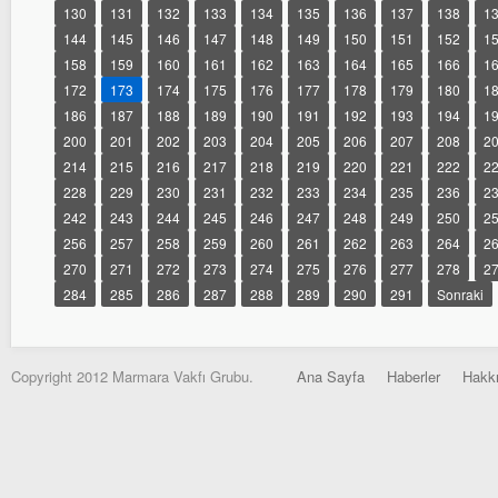
130
131
132
133
134
135
136
137
138
1
144
145
146
147
148
149
150
151
152
1
158
159
160
161
162
163
164
165
166
1
172
173
174
175
176
177
178
179
180
1
186
187
188
189
190
191
192
193
194
1
200
201
202
203
204
205
206
207
208
2
214
215
216
217
218
219
220
221
222
2
228
229
230
231
232
233
234
235
236
2
242
243
244
245
246
247
248
249
250
2
256
257
258
259
260
261
262
263
264
2
270
271
272
273
274
275
276
277
278
2
284
285
286
287
288
289
290
291
Sonraki
Copyright 2012 Marmara Vakfı Grubu.
Ana Sayfa
Haberler
Hakk