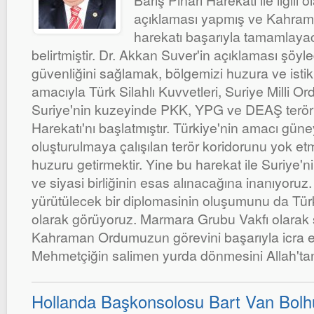
Barış Pınarı Harekatı ile ilgili 
açıklaması yapmış ve Kahram
harekatı başarıyla tamamlayac
belirtmiştir. Dr. Akkan Suver'in açıklaması şöyled
güvenliğini sağlamak, bölgemizi huzura ve ist
amacıyla Türk Silahlı Kuvvetleri, Suriye Milli Ordu
Suriye'nin kuzeyinde PKK, YPG ve DEAŞ terör ö
Harekatı'nı başlatmıştır. Türkiye'nin amacı güne
oluşturulmaya çalışılan terör koridorunu yok et
huzuru getirmektir. Yine bu harekat ile Suriye'
ve siyasi birliğinin esas alınacağına inanıyoru
yürütülecek bir diplomasinin oluşumunu da Tür
olarak görüyoruz. Marmara Grubu Vakfı olarak si
Kahraman Ordumuzun görevini başarıyla icra e
Mehmetçiğin salimen yurda dönmesini Allah'tan 
Hollanda Başkonsolosu Bart Van Bolhu