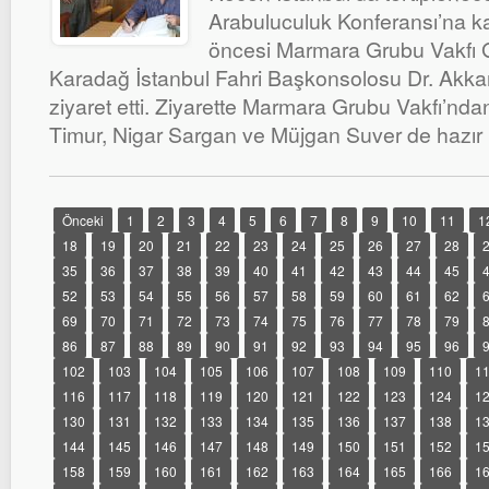
Arabuluculuk Konferansı’na kat
öncesi Marmara Grubu Vakfı 
Karadağ İstanbul Fahri Başkonsolosu Dr. Akkan S
ziyaret etti. Ziyarette Marmara Grubu Vakfı’nd
Timur, Nigar Sargan ve Müjgan Suver de hazır 
Önceki
1
2
3
4
5
6
7
8
9
10
11
1
18
19
20
21
22
23
24
25
26
27
28
35
36
37
38
39
40
41
42
43
44
45
52
53
54
55
56
57
58
59
60
61
62
69
70
71
72
73
74
75
76
77
78
79
86
87
88
89
90
91
92
93
94
95
96
102
103
104
105
106
107
108
109
110
1
116
117
118
119
120
121
122
123
124
1
130
131
132
133
134
135
136
137
138
1
144
145
146
147
148
149
150
151
152
1
158
159
160
161
162
163
164
165
166
1