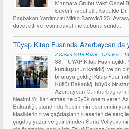
Marmara Grubu Vakfı Genel B
Suver’i kabul etti. Kabulde Dr
Başbakan Yardımcısı Mirko Sarovic’i 23. Avras
davet etti ve resmi davet mektubunu sundu.
Tüyap Kitap Fuarında Azerbaycan da y
3 Kasım 2019 Pazar - Okunma : 1
38. TÜYAP Kitap Fuarı açıldı.
kuruluşunun katıldığı ve on bi
biraraya geldiği Kitap Fuarı'n
Kültür Bakanlığı büyük bir stan
Azerbaycan Cumhurbaşkanı İlh
Nesimi Yılı ilan etmesine büyük önem veren A
Bakanlığı, standında Nesimi'nin eserlerinin yan
klasiklerinin ve çağdaşlarının eserleri de sergi
çağdaş yazar ve şairlerinden Sona Veliyeva'nın 
aldığı stantta, son kitabı "Yurt Sevdası"nın da tan