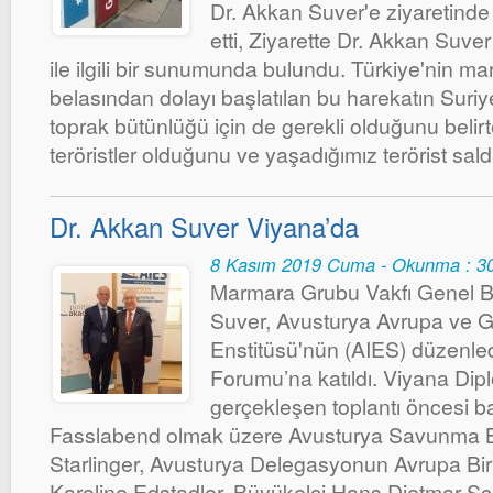
Dr. Akkan Suver'e ziyaretinde B
etti, Ziyarette Dr. Akkan Suver
ile ilgili bir sunumunda bulundu. Türkiye'nin mar
belasından dolayı başlatılan bu harekatın Suriy
toprak bütünlüğü için de gerekli olduğunu belir
teröristler olduğunu ve yaşadığımız terörist saldırı
Dr. Akkan Suver Viyana’da
8 Kasım 2019 Cuma - Okunma : 3
Marmara Grubu Vakfı Genel B
Suver, Avusturya Avrupa ve Gü
Enstitüsü'nün (AIES) düzenled
Forumu’na katıldı. Viyana Di
gerçekleşen toplantı öncesi 
Fasslabend olmak üzere Avusturya Savunma
Starlinger, Avusturya Delegasyonun Avrupa Bir
Karoline Edstadler, Büyükelçi Hans Dietmar S