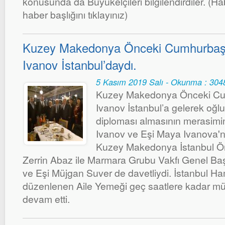
konusunda da Büyükelçileri bilgilendirdiler. (Ha
haber başlığını tıklayınız)
Kuzey Makedonya Önceki Cumhurbaş
Ivanov İstanbul’daydı.
5 Kasım 2019 Salı - Okunma : 304
Kuzey Makedonya Önceki Cu
Ivanov İstanbul’a gelerek oğl
diploması almasının merasimin
Ivanov ve Eşi Maya Ivanova'n
Kuzey Makedonya İstanbul Ö
Zerrin Abaz ile Marmara Grubu Vakfı Genel Ba
ve Eşi Müjgan Suver de davetliydi. İstanbul Ha
düzenlenen Aile Yemeği geç saatlere kadar mü
devam etti.