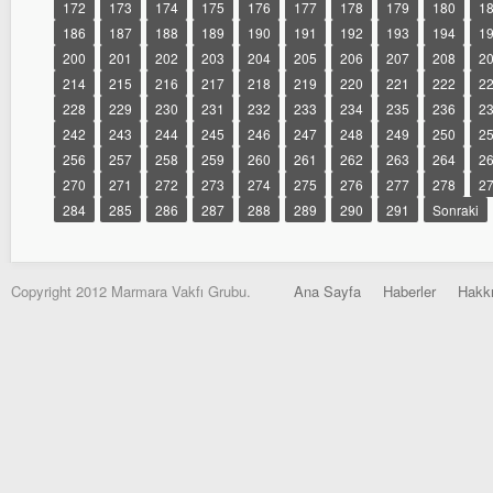
172
173
174
175
176
177
178
179
180
1
186
187
188
189
190
191
192
193
194
1
200
201
202
203
204
205
206
207
208
2
214
215
216
217
218
219
220
221
222
2
228
229
230
231
232
233
234
235
236
2
242
243
244
245
246
247
248
249
250
2
256
257
258
259
260
261
262
263
264
2
270
271
272
273
274
275
276
277
278
2
284
285
286
287
288
289
290
291
Sonraki
Copyright 2012 Marmara Vakfı Grubu.
Ana Sayfa
Haberler
Hakk