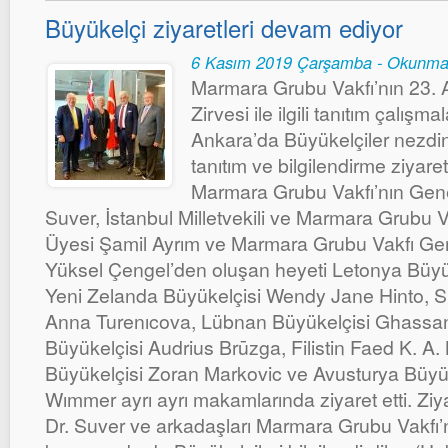
Büyükelçi ziyaretleri devam ediyor
6 Kasım 2019 Çarşamba - Okunma
Marmara Grubu Vakfı’nın 23.
Zirvesi ile ilgili tanıtım çalışm
Ankara’da Büyükelçiler nezdin
tanıtım ve bilgilendirme ziyare
Marmara Grubu Vakfı’nın Gen
Suver, İstanbul Milletvekili ve Marmara Grubu V
Üyesi Şamil Ayrım ve Marmara Grubu Vakfı Ge
Yüksel Çengel’den oluşan heyeti Letonya Büyüke
Yeni Zelanda Büyükelçisi Wendy Jane Hinto, S
Anna Turenıcova, Lübnan Büyükelçisi Ghassan
Büyükelçisi Audrius Brūzga, Filistin Faed K. A. 
Büyükelçisi Zoran Markovic ve Avusturya Büyü
Wımmer ayrı ayrı makamlarında ziyaret etti. Ziy
Dr. Suver ve arkadaşları Marmara Grubu Vakfı’nı