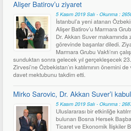
Alişer Batirov’u ziyaret
5 Kasım 2019 Salı - Okunma : 265
İstanbul’a yeni atanan Özbek
Alişer Batirov’u Marmara Gru
Dr. Akkan Suver makamında z
görevinde başarılar diledi. Zi
Marmara Grubu Vakfı’nın çalış
sunduktan sonra gelecek yıl gerçekleşecek 2
Zirvesi’ne Özbekistan’ın katılımının önemini de
davet mektubunu takdim etti.
Mirko Sarovic, Dr. Akkan Suver’i kabul 
5 Kasım 2019 Salı - Okunma : 268
Uluslararası bir etkinliğe katı
bulunan Bosna Hersek Başbak
Ticaret ve Ekonomik İlişkiler 