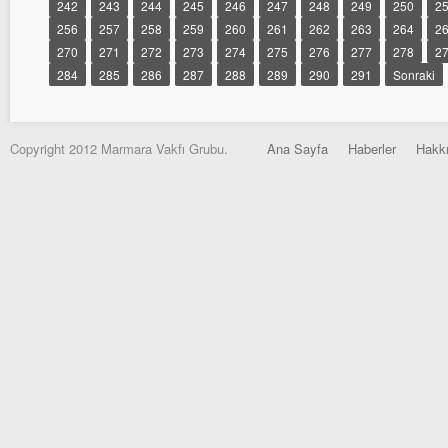
242
243
244
245
246
247
248
249
250
2
256
257
258
259
260
261
262
263
264
2
270
271
272
273
274
275
276
277
278
2
284
285
286
287
288
289
290
291
Sonraki
Copyright 2012 Marmara Vakfı Grubu.
Ana Sayfa
Haberler
Hakk