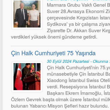
Marmara Grubu Vakfı Genel B
Suver 28.Avrasya Ekonomi Zirve
çerçevesinde Kırgızistan İsta
Sydikova' ya bir çalışma ziyare
Ziyarette Dr. Akkan Suver Kırgı
verdikleri yüksek önemi gündeme getirdi.
Çin Halk Cumhuriyeti 75 Yaşında
30 Eylül 2024 Pazartesi - Okunma 
Çin Halk Cumhuriyeti'nin 75.
münasebetiyle Çin İstanbul 
Xiaodong İstanbul Swiss Oteli
verdi. Resepsiyona İstanbul 
Başkanı Ekrem İmamoğlu, İsta
Özlem Gevrek başta olmak üzere İstanbul mülki
bulunan Yabancı Misyon Şefleri hazır bulundu