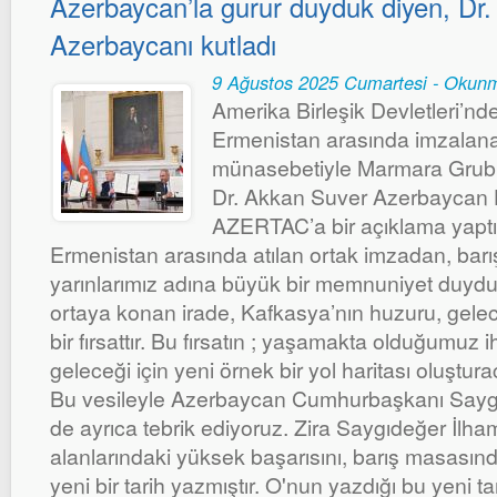
Azerbaycan’la gurur duyduk diyen, Dr
Azerbaycanı kutladı
9 Ağustos 2025 Cumartesi - Okun
Amerika Birleşik Devletleri’nd
Ermenistan arasında imzalana
münasebetiyle Marmara Grubu
Dr. Akkan Suver Azerbaycan 
AZERTAC’a bir açıklama yaptı
Ermenistan arasında atılan ortak imzadan, barış 
yarınlarımız adına büyük bir memnuniyet duyd
ortaya konan irade, Kafkasya’nın huzuru, geleceğ
bir fırsattır. Bu fırsatın ; yaşamakta olduğumuz i
geleceği için yeni örnek bir yol haritası oluştur
Bu vesileyle Azerbaycan Cumhurbaşkanı Saygıd
de ayrıca tebrik ediyoruz. Zira Saygıdeğer İlha
alanlarındaki yüksek başarısını, barış masasında
yeni bir tarih yazmıştır. O'nun yazdığı bu yeni t