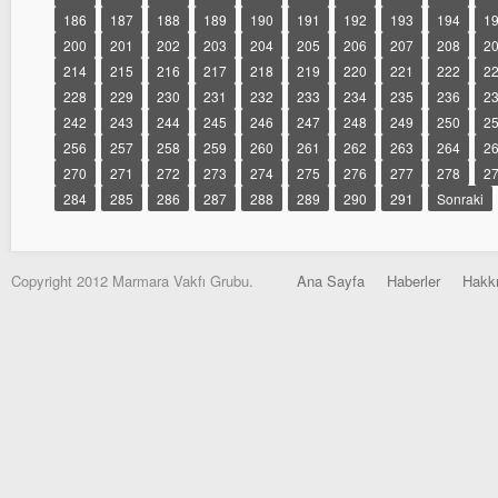
186
187
188
189
190
191
192
193
194
1
200
201
202
203
204
205
206
207
208
2
214
215
216
217
218
219
220
221
222
2
228
229
230
231
232
233
234
235
236
2
242
243
244
245
246
247
248
249
250
2
256
257
258
259
260
261
262
263
264
2
270
271
272
273
274
275
276
277
278
2
284
285
286
287
288
289
290
291
Sonraki
Copyright 2012 Marmara Vakfı Grubu.
Ana Sayfa
Haberler
Hakk