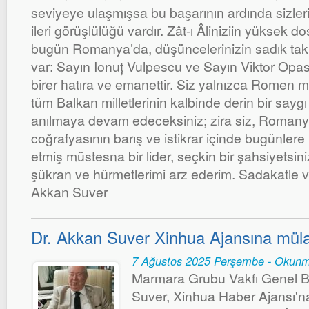
seviyeye ulaşmışsa bu başarının ardında sizler
ileri görüşlülüğü vardır. Zât-ı Âliniziin yüksek 
bugün Romanya’da, düşüncelerinizin sadık takip
var: Sayın Ionuț Vulpescu ve Sayın Viktor Opas
birer hatıra ve emanettir. Siz yalnızca Romen mil
tüm Balkan milletlerinin kalbinde derin bir say
anılmaya devam edeceksiniz; zira siz, Romany
coğrafyasının barış ve istikrar içinde bugünler
etmiş müstesna bir lider, seçkin bir şahsiyetsiniz
şükran ve hürmetlerimi arz ederim. Sadakatle ve
Akkan Suver
Dr. Akkan Suver Xinhua Ajansına müla
7 Ağustos 2025 Perşembe - Okunm
Marmara Grubu Vakfı Genel B
Suver, Xinhua Haber Ajansı'na