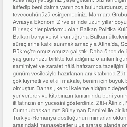
lütfedip beni daima yanınızda bulundurdunuz,
teveccühünüzü esirgemediniz. Marmara Grubu V
Avrasya Ekonomi Zirveleri'nde uzun yıllar boyunc
Bir seçkinler platformu olan Balkan Politika Kul
Balkan barışı ve istikrarı uğruna Balkan ülkeleri
süreçlerine katkı sunmak amacıyla Atina’da, So
Bükreş’te omuz omuza çalıştık. Daha önce de ifa
yaş gününüzü birlikte kutladığımız o anlamlı gü
samimiyet ve zarafet hâlâ hafızamda tazeliğini 
günüm vesilesiyle hazırlanan anı kitabında Zât-ı
çok kıymetli ve etkili makale, benim için büyük b
olmuştur. Dahası, kendi kaleme aldığınız değer
yer vererek ve kitabınızın tanıtımında beni yan
iltifatınızın en yücesini gösterdiniz. Zât-ı Âliniz
Cumhurbaşkanımız Süleyman Demirel ile birlikt
Türkiye-Romanya dostluğunun mimarları oldunu
arasındaki münasebetler uluslararası alanda ör