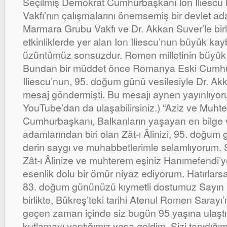
Seçilmiş Demokrat Cumhurbaşkanı Ion Iliesc
Vakfı’nın çalışmalarını önemsemiş bir devlet ad
Marmara Grubu Vakfı ve Dr. Akkan Suver’le birl
etkinliklerde yer alan Ion Iliescu’nun büyük kay
üzüntümüz sonsuzdur. Romen milletinin büyük a
Bundan bir müddet önce Romanya Eski Cumhu
Iliescu’nun, 95. doğum günü vesilesiyle Dr. Ak
mesaj göndermişti. Bu mesajı aynen yayınlıyoru
YouTube’dan da ulaşabilirsiniz.) “Aziz ve Mu
Cumhurbaşkanı, Balkanların yaşayan en bilge ve
adamlarından biri olan Zât-ı Âlinizi, 95. doğum
derin saygı ve muhabbetlerimle selamlıyorum. 
Zât-ı Âlinize ve muhterem eşiniz Hanımefendi’y
esenlik dolu bir ömür niyaz ediyorum. Hatırlarsa
83. doğum gününüzü kıymetli dostumuz Sayın P
birlikte, Bükreş’teki tarihi Atenul Romen Sarayı
geçen zaman içinde siz bugün 95 yaşına ulaştın
kutlamayı yaptığımız yaşa geldim. Sizi tanıdığ