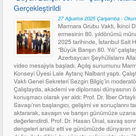
Gerçekleştirildi
27 Ağustos 2025 Çarşamba - Okun
Marmara Grubu Vakfı, İkinci 
ermesinin 80. yıldönümü müna
2025 tarihinde, İstanbul Sait 
“Büyük Barışın 80. Yılı” çalışta
Azerbaycan Şeyhülislamı All
video mesajıyla başladı. Açılış sunumunu Marm
Konseyi Üyesi Lale Aytanç Nalbant yaptı. Çalı
Vakfı Genel Sekreteri Sezgin Bilgiç’in moderatö
Çalıştayda, akademi ve diplomasi dünyasının ön
konuşmacı olarak yer aldı: Prof. Dr. İlber Ortayl
Savaşı’nın başlangıcı, gelişimi ve sonuçlarını ta
aktararak, savaşın ve barışın günümüze uzanan 
değerlendirdi. Prof. Dr. Hasan Ünal, savaş son
dengeleri analiz etti ve günümüzde dünyanın mu