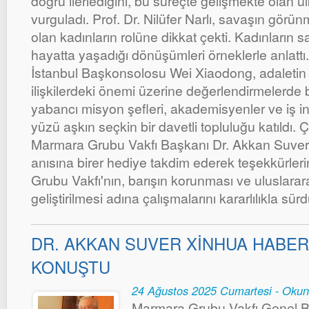
doğru ilerlediğini, bu süreçte gelişmekte olan ü
vurguladı. Prof. Dr. Nilüfer Narlı, savaşın gör
olan kadınların rolüne dikkat çekti. Kadınların 
hayatta yaşadığı dönüşümleri örneklerle anlattı
İstanbul Başkonsolosu Wei Xiaodong, adaletin v
ilişkilerdeki önemi üzerine değerlendirmelerde
yabancı misyon şefleri, akademisyenler ve iş i
yüzü aşkın seçkin bir davetli topluluğu katıldı.
Marmara Grubu Vakfı Başkanı Dr. Akkan Suver
anısına birer hediye takdim ederek teşekkürle
Grubu Vakfı'nın, barışın korunması ve uluslararas
geliştirilmesi adına çalışmalarını kararlılıkla sürd
DR. AKKAN SUVER XİNHUA HABER 
KONUŞTU
24 Ağustos 2025 Cumartesi - Oku
Marmara Grubu Vakfı Genel B