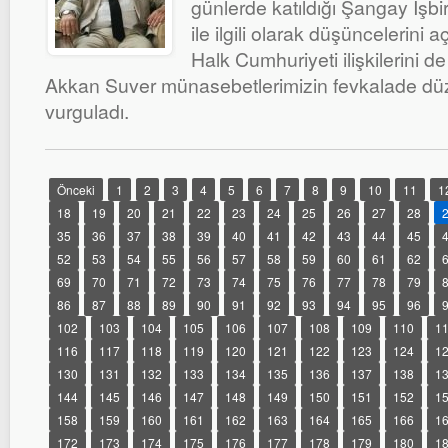
günlerde katıldığı Şangay İşbir
ile ilgili olarak düşüncelerini a
Halk Cumhuriyeti ilişkilerini d
Akkan Suver münasebetlerimizin fevkalade d
vurguladı.
Önceki
1
2
3
4
5
6
7
8
9
10
11
1
18
19
20
21
22
23
24
25
26
27
28
35
36
37
38
39
40
41
42
43
44
45
52
53
54
55
56
57
58
59
60
61
62
69
70
71
72
73
74
75
76
77
78
79
86
87
88
89
90
91
92
93
94
95
96
102
103
104
105
106
107
108
109
110
1
116
117
118
119
120
121
122
123
124
1
130
131
132
133
134
135
136
137
138
1
144
145
146
147
148
149
150
151
152
1
158
159
160
161
162
163
164
165
166
1
172
173
174
175
176
177
178
179
180
1