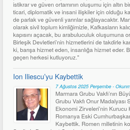
istikrar ve güven ortamının oluşumu için altın bir fı
ticari, diplomatik ve insani ilişkiler için olduğu 
de parlak ve güvenli yarınlar sağlayacaktır. M
olarak sivil toplum kimliğimizle, Kafkasların kalı
kapısını açacak, bu arabuluculuk oluşumuna 
Birleşik Devletleri’nin hizmetlerini de takdirle 
ki, barışa hizmet eden, insanlığa hizmet eder.
geçen herkesi kutluyoruz."
Ion Iliescu’yu Kaybettik
7 Ağustos 2025 Perşembe - Okunm
Marmara Grubu Vakfı’nın Büy
Grubu Vakfı Onur Madalyası S
Ekonomi Zirveleri’nin Kurucu K
Romanya Eski Cumhurbaşkanı 
Kaybettik. Romen milletinin k