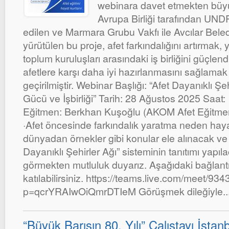
webinara davet etmekten büy
Avrupa Birliği tarafından UNDP
edilen ve Marmara Grubu Vakfı ile Avcılar Belediy
yürütülen bu proje, afet farkındalığını artırmak, y
toplum kuruluşları arasındaki iş birliğini güçle
afetlere karşı daha iyi hazırlanmasını sağlama
geçirilmiştir. Webinar Başlığı: “Afet Dayanıklı Şeh
Gücü ve İşbirliği” Tarih: 28 Ağustos 2025 Saat:
Eğitmen: Berkhan Kuşoğlu (AKOM Afet Eğitmen
·Afet öncesinde farkındalık yaratma neden haya
dünyadan örnekler gibi konular ele alınacak ve 
Dayanıklı Şehirler Ağı” sisteminin tanıtımı yapıla
görmekten mutluluk duyarız. Aşağıdaki bağlantı
katılabilirsiniz. https://teams.live.com/meet/
p=qcrYRAIwOiQmrDTIeM Görüşmek dileğiyle..
“Büyük Barışın 80. Yılı” Çalıştayı İstan