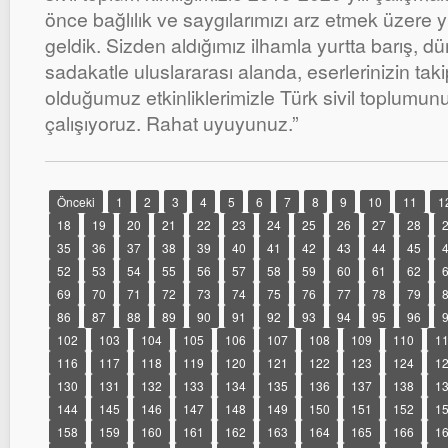
önce bağlılık ve saygılarımızı arz etmek üzere 
geldik. Sizden aldığımız ilhamla yurtta barış, d
sadakatle uluslararası alanda, eserlerinizin tak
olduğumuz etkinliklerimizle Türk sivil toplumun
çalışıyoruz. Rahat uyuyunuz.”
Önceki
1
2
3
4
5
6
7
8
9
10
11
1
18
19
20
21
22
23
24
25
26
27
28
35
36
37
38
39
40
41
42
43
44
45
52
53
54
55
56
57
58
59
60
61
62
69
70
71
72
73
74
75
76
77
78
79
86
87
88
89
90
91
92
93
94
95
96
102
103
104
105
106
107
108
109
110
1
116
117
118
119
120
121
122
123
124
1
130
131
132
133
134
135
136
137
138
1
144
145
146
147
148
149
150
151
152
1
158
159
160
161
162
163
164
165
166
1