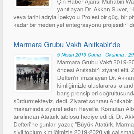
Çin Haber Ajansı Muhabiri Wan
yanıtlayan Dr. Akkan Suver, “-
veya tarihi adıyla İpekyolu Projesi bir güç, bir 
kadar bir medeniyet entegrasyonu projesidir” d
Marmara Grubu Vakfı Anıtkabir’de
5 Nisan 2019 Cuma - Okunma : 2
Marmara Grubu Vakfı 2019-2
öncesi Anıtkabir'i ziyaret etti.
Defteri'ni imzalayan Dr. Akkan
kimliğimizle uluslararası alan
barış prensipleri doğrultusunda
sürdürmekteyiz, dedi. Ziyaret sonrası Anıtkabir
makamında ziyaret eden Heyet'e, Komutan Al
tarafından Atatürk tablosu hediye edildi. Dr. Ak
Defteri'ne şunları yazdı; "Büyük Atatürk, Marm
sivil toplum kimliğimizle 2019-2020 yılı çalışm