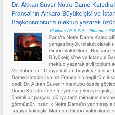
Dr. Akkan Suver Notre Dame Katedrali 
Fransa’nın Ankara Büyükelçisi ve İsta
Başkonsolosuna mektup yazarak üzüntül
16 Nisan 2019 Salı - Okunma : 26
Paris'te Notre Dame Katedral
yangını büyük felaket olarak 
Grubu Vakfı Genel Başkanı Dr
Büyükelçisi'ne ve İstanbul Ba
mektup yazarak sivil toplum adı
Mektubunda "-Dünya kültürü büyük ve tarifsiz bi
Dame Katedrali yalnız Fransa'nın değil tüm insan
dedi. Dr. Akkan Suver'in mektubu özetle şöyledir
Dame Katedrali’nde meydana gelen yangınla, 
önemli bir parçası, dünya tarih mirasının sembol
görmüştür. İnsanlık Notre Dame'ın yanmasıyla bi
karşıya kalmıştır. Marmara Grubu Vakfı olarak si