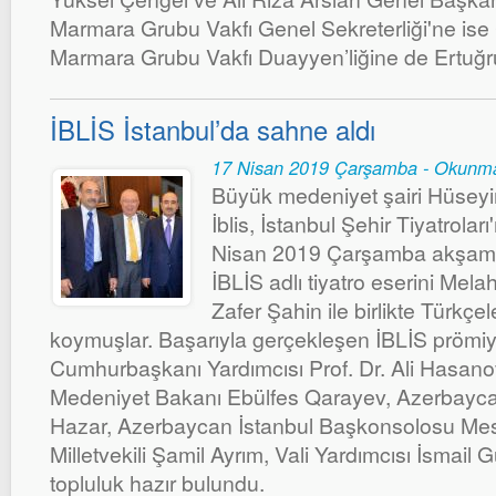
Marmara Grubu Vakfı Genel Sekreterliği'ne ise 
Marmara Grubu Vakfı Duayyen’liğine de Ertuğru
İBLİS İstanbul’da sahne aldı
17 Nisan 2019 Çarşamba - Okunma
Büyük medeniyet şairi Hüseyin
İblis, İstanbul Şehir Tiyatrolar
Nisan 2019 Çarşamba akşamı 
İBLİS adlı tiyatro eserini Mel
Zafer Şahin ile birlikte Türkçe
koymuşlar. Başarıyla gerçekleşen İBLİS prömi
Cumhurbaşkanı Yardımcısı Prof. Dr. Ali Hasano
Medeniyet Bakanı Ebülfes Qarayev, Azerbayca
Hazar, Azerbaycan İstanbul Başkonsolosu Mesim
Milletvekili Şamil Ayrım, Vali Yardımcısı İsmail G
topluluk hazır bulundu.