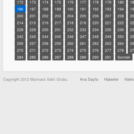
172
173
174
175
176
177
178
179
180
1
186
187
188
189
190
191
192
193
194
1
200
201
202
203
204
205
206
207
208
2
214
215
216
217
218
219
220
221
222
2
228
229
230
231
232
233
234
235
236
2
242
243
244
245
246
247
248
249
250
2
256
257
258
259
260
261
262
263
264
2
270
271
272
273
274
275
276
277
278
2
284
285
286
287
288
289
290
291
Sonraki
Copyright 2012 Marmara Vakfı Grubu.
Ana Sayfa
Haberler
Hakk