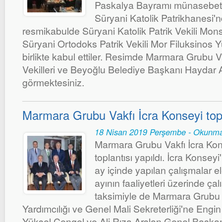
Paskalya Bayramı münasebetiy
Süryani Katolik Patrikhanesi
resmikabulde Süryani Katolik Patrik Vekili Mo
Süryani Ortodoks Patrik Vekili Mor Filuksinos Y
birlikte kabul ettiler. Resimde Marmara Grubu Va
Vekilleri ve Beyoğlu Belediye Başkanı Haydar Ali 
görmektesiniz.
Marmara Grubu Vakfı İcra Konseyi top
18 Nisan 2019 Perşembe - Okunma
Marmara Grubu Vakfı İcra Kon
toplantısı yapıldı. İcra Konseyi
ay içinde yapılan çalışmalar e
ayının faaliyetleri üzerinde çal
taksimiyle de Marmara Grubu
Yardımcılığı ve Genel Mali Sekreterliği'ne Engin 
Yüksel Çengel ve Ali Rıza Arslan Genel Başkan 