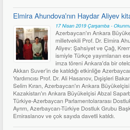
Elmira Ahundova’nın Haydar Aliyev kita
17 Nisan 2019 Çarşamba - Okunma
Azerbaycan'ın Ankara Büyüke
milletvekili Prof. Dr. Elmira 
Aliyev: Şahsiyet ve Çağ, Krem
ismiyle Türkçe yayımlanan eser
imza töreni Ankara'da bir otel
Akkan Suver’in de katıldığı etkinliğe Azerbay
Yardımcısı Prof. Dr. Ali Hasanov, Dışişleri Bak
Selim Kıran, Azerbaycan'ın Ankara Büyükelçisi
Kazakistan'ın Ankara Büyükelçisi Abzal Saparbe
Türkiye-Azerbaycan Parlamentolararası Dostl
Ayrım, Azerbaycan-Türkiye Dostluk Grubu Baş
Emiraslanov ve çok sayıda davetli katıldı.