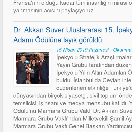
Fransa'nın olduğu kadar tüm insanlığın mirası o
yanmasının acısını paylaşıyoruz"
Dr. Akkan Suver Uluslararası 15. İpekyo
Adamı Ödülüne layık görüldü
15 Nisan 2019 Pazartesi - Okunma
İpekyolu Stratejik Araştırmala
Yayın Grubu tarafından düzenl
İpekyolu Yılın Altın Adamları Öd
buldu. İstanbul'da Ceylan Inte
düzenlenen etkinliğe Türkiye'
dünyasından birçok siyasetçi, sivil toplum önde
temsilcisi, işinsanı ve medya mensubu katıldı. Y
Ödülü'nü Marmara Grubu Vakfı Dr. Akkan Suver
Marmara Grubu Vakfı’ndan Milletvekili Şamil Ay
Marmara Grubu Vakfı Genel Başkan Yardımcısı 