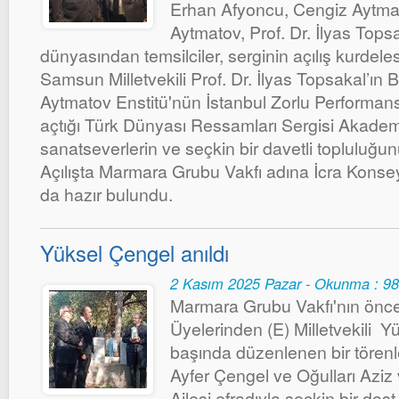
Erhan Afyoncu, Cengiz Aytmat
Aytmatov, Prof. Dr. İlyas Tops
dünyasından temsilciler, serginin açılış kurdelesin
Samsun Milletvekili Prof. Dr. İlyas Topsakal’ın
Aytmatov Enstitü'nün İstanbul Zorlu Performan
açtığı Türk Dünyası Ressamları Sergisi Akadem
sanatseverlerin ve seçkin bir davetli topluluğunu
Açılışta Marmara Grubu Vakfı adına İcra Konse
da hazır bulundu.
Yüksel Çengel anıldı
2 Kasım 2025 Pazar - Okunma : 9
Marmara Grubu Vakfı'nın önce
Üyelerinden (E) Milletvekili Y
başında düzenlenen bir törenle
Ayfer Çengel ve Oğulları Aziz
Ailesi efradıyla seçkin bir d