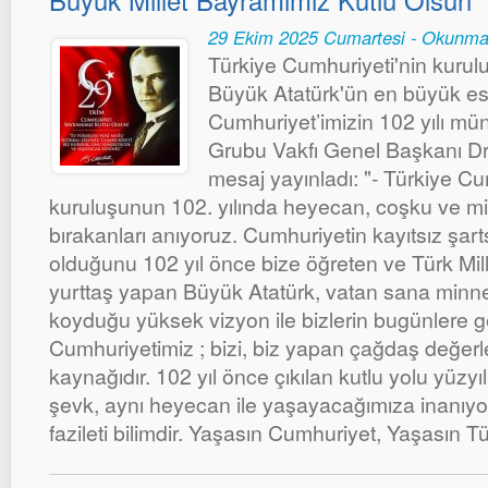
Büyük Millet Bayramımız Kutlu Olsun
29 Ekim 2025 Cumartesi - Okunma
Türkiye Cumhuriyeti'nin kurulu
Büyük Atatürk'ün en büyük es
Cumhuriyet’imizin 102 yılı m
Grubu Vakfı Genel Başkanı Dr
mesaj yayınladı: "- Türkiye Cu
kuruluşunun 102. yılında heyecan, coşku ve mi
bırakanları anıyoruz. Cumhuriyetin kayıtsız şarts
olduğunu 102 yıl önce bize öğreten ve Türk Mille
yurttaş yapan Büyük Atatürk, vatan sana minnet
koyduğu yüksek vizyon ile bizlerin bugünlere 
Cumhuriyetimiz ; bizi, biz yapan çağdaş değerl
kaynağıdır. 102 yıl önce çıkılan kutlu yolu yüzyı
şevk, aynı heyecan ile yaşayacağımıza inanıyo
fazileti bilimdir. Yaşasın Cumhuriyet, Yaşasın Tü