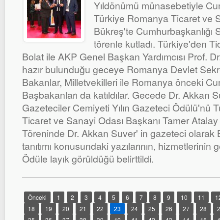
Yıldönümü münasebetiyle Cum
Türkiye Romanya Ticaret ve Sa
Bükreş'te Cumhurbaşkanlığı S
törenle kutladı. Türkiye'den 
Bolat ile AKP Genel Başkan Yardımcısı Prof. Dr
hazır bulunduğu geceye Romanya Devlet Sekre
Bakanlar, Milletvekilleri ile Romanya önceki C
Başbakanları da katıldılar. Gecede Dr. Akkan S
Gazeteciler Cemiyeti Yılın Gazeteci Ödülü'nü
Ticaret ve Sanayi Odası Başkanı Tamer Atalay 
Töreninde Dr. Akkan Suver' in gazeteci olarak 
tanıtımı konusundaki yazılarının, hizmetlerinin
Ödüle layık görüldüğü belirttildi.
Önceki
1
2
3
4
5
6
7
8
9
10
11
1
18
19
20
21
22
23
24
25
26
27
28
35
36
37
38
39
40
41
42
43
44
45