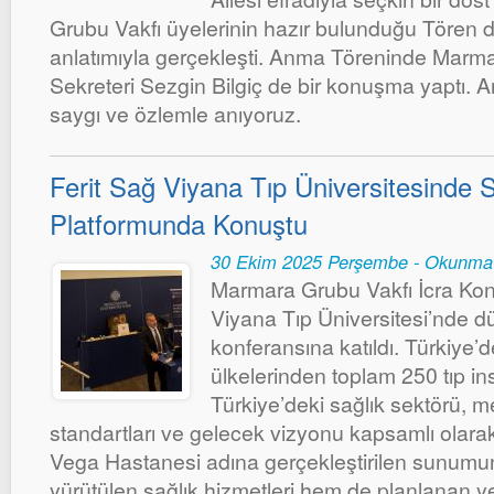
Grubu Vakfı üyelerinin hazır bulunduğu Tören du
anlatımıyla gerçekleşti. Anma Töreninde Marm
Sekreteri Sezgin Bilgiç de bir konuşma yaptı. 
saygı ve özlemle anıyoruz.
Ferit Sağ Viyana Tıp Üniversitesinde S
Platformunda Konuştu
30 Ekim 2025 Perşembe - Okunma 
Marmara Grubu Vakfı İcra Kon
Viyana Tıp Üniversitesi’nde d
konferansına katıldı. Türkiye’
ülkelerinden toplam 250 tıp insa
Türkiye’deki sağlık sektörü, 
standartları ve gelecek vizyonu kapsamlı olarak 
Vega Hastanesi adına gerçekleştirilen sunumu
yürütülen sağlık hizmetleri hem de planlanan yen