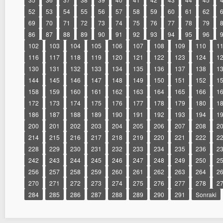
52
53
54
55
56
57
58
59
60
61
62
69
70
71
72
73
74
75
76
77
78
79
86
87
88
89
90
91
92
93
94
95
96
102
103
104
105
106
107
108
109
110
1
116
117
118
119
120
121
122
123
124
1
130
131
132
133
134
135
136
137
138
1
144
145
146
147
148
149
150
151
152
1
158
159
160
161
162
163
164
165
166
1
172
173
174
175
176
177
178
179
180
1
186
187
188
189
190
191
192
193
194
1
200
201
202
203
204
205
206
207
208
2
214
215
216
217
218
219
220
221
222
2
228
229
230
231
232
233
234
235
236
2
242
243
244
245
246
247
248
249
250
2
256
257
258
259
260
261
262
263
264
2
270
271
272
273
274
275
276
277
278
2
284
285
286
287
288
289
290
291
Sonraki