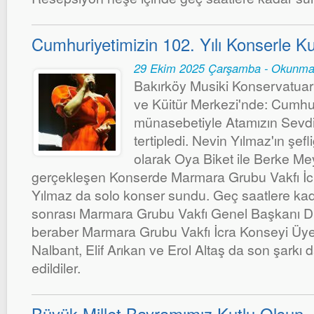
Cumhuriyetimizin 102. Yılı Konserle Ku
29 Ekim 2025 Çarşamba - Okunma
Bakırköy Musiki Konservatuar
ve Küitür Merkezi'nde: Cumhuri
münasebetiyle Atamızın Sevdiğ
tertipledi. Nevin Yılmaz'ın şefl
olarak Oya Biket ile Berke Mey
gerçekleşen Konserde Marmara Grubu Vakfı İc
Yılmaz da solo konser sundu. Geç saatlere ka
sonrası Marmara Grubu Vakfı Genel Başkanı Dr
beraber Marmara Grubu Vakfı İcra Konseyi Üyel
Nalbant, Elif Arıkan ve Erol Altaş da son şark
edildiler.