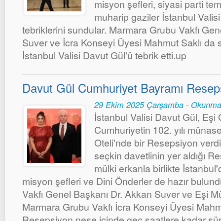
misyon şefleri, siyasi parti temsi
muharip gaziler İstanbul Valis
tebriklerini sundular. Marmara Grubu Vakfı Ge
Suver ve İcra Konseyi Üyesi Mahmut Saklı da s
İstanbul Valisi Davut Gül'ü tebrik etti.up
Davut Gül Cumhuriyet Bayramı Reseps
29 Ekim 2025 Çarşamba - Okunma
İstanbul Valisi Davut Gül, Eşi 
Cumhuriyetin 102. yılı münas
Oteli'nde bir Resepsiyon verdi.
seçkin davetlinin yer aldığı 
mülki erkanla birlikte İstanbu
misyon şefleri ve Dini Önderler de hazır bulun
Vakfı Genel Başkanı Dr. Akkan Suver ve Eşi Mü
Marmara Grubu Vakfı İcra Konseyi Üyesi Mahmut
Resepsiyon neşe içinde geç saatlere kadar sü