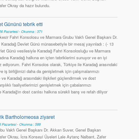
afer Okray da hazır bulundu.
 Gününü tebrik etti
6 Pazartesi - Okunma : 371
kesir Fahri Konsolosu ve Marmara Grubu Vakfı Genel Başkanı Dr.
Karadağ Devlet Günü münasebetiyle bir mesaj yayınladı : (- 13
et Günü vesilesiyle Karadağ Fahri Konsolosluğu ve Marmara
dına Karadağ halkına en içten tebriklerimi sunuyor ve en iyi
rz ediyorum. Fahri Konsolos olarak, Türkiye ile Karadağ arasındaki
i ve iş birliğimizi daha da genişletmek için çalışmalarımızı
ve Karadağ arasındaki ilişkileri güçlendirmek ve dost
rşılıklı faaliyetlerimizi genişletmek için çabalarımızı
Karadağ'ın dost canlısı halkına sürekli barış ve refah diliyor
ik Bartholomeosa ziyaret
 Pazartesi - Okunma : 588
bu Vakfı Genel Başkanı Dr. Akkan Suver, Genel Başkan
afer Okray, İcra Konseyi Üyeleri Lale Aytanç Nalbant, Zafer