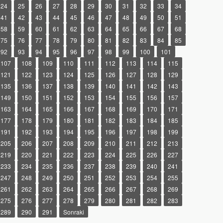
24
25
26
27
28
29
30
31
32
33
34
41
42
43
44
45
46
47
48
49
50
51
58
59
60
61
62
63
64
65
66
67
68
75
76
77
78
79
80
81
82
83
84
85
92
93
94
95
96
97
98
99
100
101
107
108
109
110
111
112
113
114
115
121
122
123
124
125
126
127
128
129
135
136
137
138
139
140
141
142
143
149
150
151
152
153
154
155
156
157
163
164
165
166
167
168
169
170
171
177
178
179
180
181
182
183
184
185
191
192
193
194
195
196
197
198
199
205
206
207
208
209
210
211
212
213
219
220
221
222
223
224
225
226
227
233
234
235
236
237
238
239
240
241
247
248
249
250
251
252
253
254
255
261
262
263
264
265
266
267
268
269
275
276
277
278
279
280
281
282
283
289
290
291
Sonraki