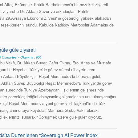
ol Altaş Ekümenik Patrik Bartholomeos'a bir nezaket ziyareti
i. Ziyarette Dr. Akkan Suver ve arkadaşları, Patrik
'a 29.Avrasya Ekonomi Zirvesi'ne gösterdiği yüksek alakadan
n teşekkürlerini sundu. Kabulde Kadıköy Metropoliti Adamakis de
le güle ziyareti
 Cumartesi - Okunma : 651
u Vakfı, Dr. Akkan Suver, Cafer Okray, Erol Altaş ve Mustafa
şan bir Heyetle, Türkiye'de görev süresi nihayete eren
n Ankara Büyükelçisi Reşat Memmedov'la biraraya geldi.
r. Akkan Suver, Büyükelçi Reşat Memmedov'a Türkiye' de görev
man sürecinde Türkiye Azerbaycan ilişkilerinin gelişmesinde
etler gerçekleştirdiğini dolayısıyla çalışmalarının unutulmayacağını
elçi Reşat Memmedov'a yeni görev yeri Taşkent'te de Türk
nançlarını ortaya koydular. Marmara Grubu Vakfı olarak:
leklerimizi sunarak "Görüşmek üzere güle güle" diyoruz.
ds’ta Düzenlenen “Sovereign AI Power Index”