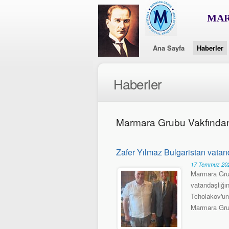
MAR
Ana Sayfa
Haberler
Haberler
Marmara Grubu Vakfında
Zafer Yılmaz Bulgaristan vatand
17 Temmuz 202
Marmara Grub
vatandaşlığı
Tcholakov'un
Marmara Grub