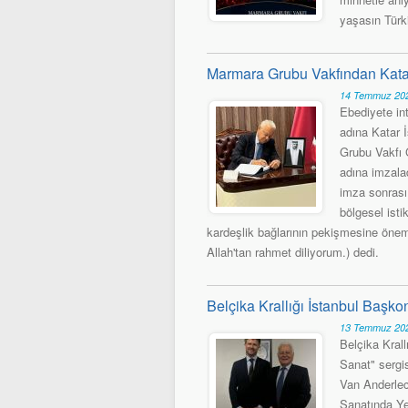
yaşasın Türk
Marmara Grubu Vakfından Katar
14 Temmuz 202
Ebediyete in
adına Katar 
Grubu Vakfı 
adına imzala
imza sonrası
bölgesel isti
kardeşlik bağlarının pekişmesine önem
Allah'tan rahmet diliyorum.) dedi.
Belçika Krallığı İstanbul Başko
13 Temmuz 202
Belçika Kral
Sanat" sergis
Van Anderlech
Sanatında Ye