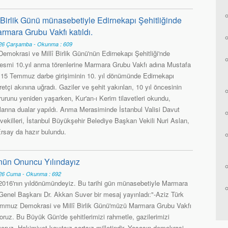
Birlik Günü münasebetiyle Edirnekapı Şehitliğinde
mara Grubu Vakfı katıldı.
6 Çarşamba - Okunma : 609
mokrasi ve Millî Birlik Günü'nün Edirnekapı Şehitliği'nde
esmi 10.yıl anma törenlerine Marmara Grubu Vakfı adına Mustafa
ı. 15 Temmuz darbe girişiminin 10. yıl dönümünde Edirnekapı
aretçi akınına uğradı. Gaziler ve şehit yakınları, 10 yıl öncesinin
rurunu yeniden yaşarken, Kur'an-ı Kerim tilavetleri okundu,
hlarına dualar yapıldı. Anma Merasiminde İstanbul Valisi Davut
vekilleri, İstanbul Büyükşehir Belediye Başkan Vekili Nuri Aslan,
rsay da hazır bulundu.
'nün Onuncu Yılındayız
6 Cuma - Okunma : 692
016'nın yıldönümündeyiz. Bu tarihi gün münasebetiyle Marmara
Genel Başkanı Dr. Akkan Suver bir mesaj yayınladı:"-Aziz Türk
Temmuz Demokrasi ve Millî Birlik Günü'müzü Marmara Grubu Vakfı
oruz. Bu Büyük Gün'de şehitlerimizi rahmetle, gazilerimizi
oruz. Hakimiyet kayıtsız şartsız milletindir. Yaşasın demokrasi,