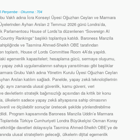
 Perşembe - Okunma : 704
bu Vakfı adına İcra Konseyi Üyesi Oğuzhan Ceylan ve Marmara
 Üyelerinden Ayhan Arslan 2 Temmuz 2026 günü Londra’da,
llık Parlamentosu House of Lords’ta düzenlenen “Sovereign AI
Country Rankings” başlıklı toplantıya katıldı. Baroness Manzila
sahipliğinde ve Tasmina Ahmed-Sheikh OBE tarafından
ilen toplantı, House of Lords Committee Room 4A’da yapıldı.
ndaki egemenlik kapasiteleri; hesaplama gücü, sermaye oluşumu,
ve yapay zekâ uygulamalarının sahaya yansıtılması gibi başlıklar
a Marmara Grubu Vakfı adına Yönetim Kurulu Üyesi Oğuzhan Ceylan
han Arslan katılım sağladı. Panelde, yapay zekâ teknolojilerinin
dığı; aynı zamanda ulusal güvenlik, kamu güveni, veri
devletlerin stratejik bağımsızlığı açısından da kritik bir konu
da, ülkelerin sadece yapay zekâ altyapısına sahip olmasının
güvenli ve ölçülebilir sonuçlar üretecek şekilde yönlendirebilme
e edildi. Program kapsamında Baroness Manzila Uddin’e Marmara
i.Toplantıda Türkiye Cumhuriyeti Londra Büyükelçisi Osman Koray
 . etkinliğe davetleri dolayısıyla Tasmina Ahmed-Sheikh OBE’ye de
nında ulusal stratejilerin geleceği, ülkelerin dijital egemenlik