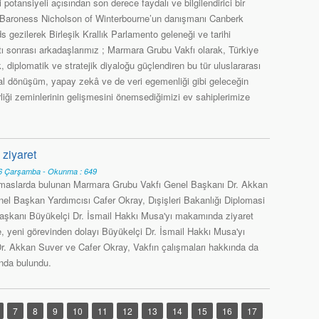
 potansiyeli açısından son derece faydalı ve bilgilendirici bir
 Baroness Nicholson of Winterbourne’un danışmanı Canberk
s gezilerek Birleşik Krallık Parlamento geleneği ve tarihi
ntı sonrası arkadaşlarımız ; Marmara Grubu Vakfı olarak, Türkiye
k, diplomatik ve stratejik diyaloğu güçlendiren bu tür uluslararası
tal dönüşüm, yapay zekâ ve de veri egemenliği gibi geleceğin
birliği zeminlerinin gelişmesini önemsediğimizi ev sahiplerimize
ziyaret
 Çarşamba - Okunma : 649
emaslarda bulunan Marmara Grubu Vakfı Genel Başkanı Dr. Akkan
el Başkan Yardımcısı Cafer Okray, Dışişleri Bakanlığı Diplomasi
şkanı Büyükelçi Dr. İsmail Hakkı Musa'yı makamında ziyaret
te, yeni görevinden dolayı Büyükelçi Dr. İsmail Hakkı Musa'yı
Dr. Akkan Suver ve Cafer Okray, Vakfın çalışmaları hakkında da
nda bulundu.
7
8
9
10
11
12
13
14
15
16
17