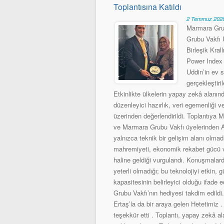
Toplantısına Katıldı
2 Temmuz 2026
Marmara Gru
Grubu Vakfı
Birleşik Kra
Power Index 
Uddin’in ev 
gerçekleştir
Etkinlikte ülkelerin yapay zekâ alanı
düzenleyici hazırlık, veri egemenliği 
üzerinden değerlendirildi. Toplantıy
ve Marmara Grubu Vakfı üyelerinden Ay
yalnızca teknik bir gelişim alanı olma
mahremiyeti, ekonomik rekabet gücü ve 
haline geldiği vurgulandı. Konuşmalar
yeterli olmadığı; bu teknolojiyi etkin, 
kapasitesinin belirleyici olduğu ifad
Grubu Vakfı’nın hediyesi takdim edild
Ertaş’la da bir araya gelen Hetetimiz
teşekkür etti . Toplantı, yapay zekâ ala