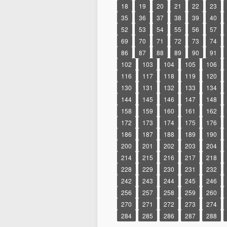
18
19
20
21
22
23
35
36
37
38
39
40
52
53
54
55
56
57
69
70
71
72
73
74
86
87
88
89
90
91
102
103
104
105
106
116
117
118
119
120
130
131
132
133
134
144
145
146
147
148
158
159
160
161
162
172
173
174
175
176
186
187
188
189
190
200
201
202
203
204
214
215
216
217
218
228
229
230
231
232
242
243
244
245
246
256
257
258
259
260
270
271
272
273
274
284
285
286
287
288