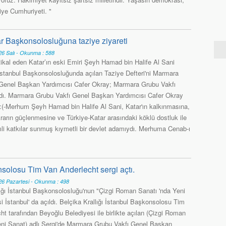
iye Cumhuriyeti. "
 Başkonsolosluğuna taziye ziyareti
6 Salı - Okunma : 588
tikal eden Katar’ın eski Emiri Şeyh Hamad bin Halife Al Sani
İstanbul Başkonsolosluğunda açılan Taziye Defteri'ni Marmara
Genel Başkan Yardımcısı Cafer Okray; Marmara Grubu Vakfı
dı. Marmara Grubu Vakfı Genel Başkan Yardımcısı Cafer Okray
:(-Merhum Şeyh Hamad bin Halife Al Sani, Katar'ın kalkınmasına,
krarın güçlenmesine ve Türkiye-Katar arasındaki köklü dostluk ile
li katkılar sunmuş kıymetli bir devlet adamıydı. Merhuma Cenab-ı
nsolosu Tim Van Anderlecht sergi açtı.
6 Pazartesi - Okunma : 498
lığı İstanbul Başkonsolosluğu'nun "Çizgi Roman Sanatı 'nda Yeni
i İstanbul' da açıldı. Belçika Krallığı İstanbul Başkonsolosu Tim
t tarafından Beyoğlu Belediyesi ile birlikte açılan (Çizgi Roman
ni Sanat) adlı Sergi'de Marmara Grubu Vakfı Genel Başkan