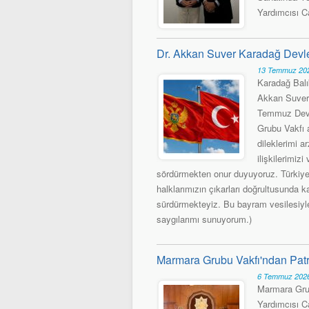
Yardımcısı C
Dr. Akkan Suver Karadağ Devlet
13 Temmuz 202
Karadağ Balı
Akkan Suver 
Temmuz Devl
Grubu Vakfı a
dileklerimi a
ilişkilerimiz
sördürmekten onur duyuyoruz. Türkiye 
halklarımızın çıkarları doğrultusunda ka
sürdürmekteyiz. Bu bayram vesilesiyle 
saygılarımı sunuyorum.)
Marmara Grubu Vakfı'ndan Patr
6 Temmuz 2026
Marmara Gru
Yardımcısı C