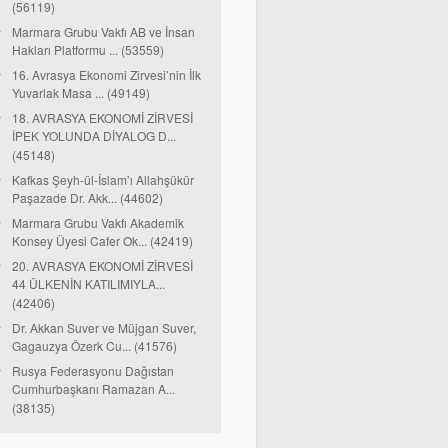
(56119)
Marmara Grubu Vakfı AB ve İnsan
Hakları Platformu ... (53559)
16. Avrasya Ekonomi Zirvesi’nin İlk
Yuvarlak Masa ... (49149)
18. AVRASYA EKONOMİ ZİRVESİ
İPEK YOLUNDA DİYALOG D...
(45148)
Kafkas Şeyh-ül-İslam’ı Allahşükür
Paşazade Dr. Akk... (44602)
Marmara Grubu Vakfı Akademik
Konsey Üyesi Cafer Ok... (42419)
20. AVRASYA EKONOMİ ZİRVESİ
44 ÜLKENİN KATILIMIYLA...
(42406)
Dr. Akkan Suver ve Müjgan Suver,
Gagauzya Özerk Cu... (41576)
Rusya Federasyonu Dağıstan
Cumhurbaşkanı Ramazan A...
(38135)