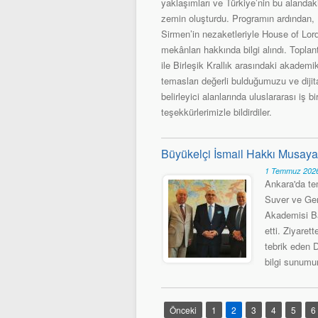
yaklaşımları ve Türkiye’nin bu alandaki
zemin oluşturdu. Programın ardından,
Sirmen’in nezaketleriyle House of Lord
mekânları hakkında bilgi alındı. Topla
ile Birleşik Krallık arasındaki akademi
temasları değerli bulduğumuzu ve diji
belirleyici alanlarında uluslararası iş 
teşekkürlerimizle bildirdiler.
Büyükelçi İsmail Hakkı Musaya 
1 Temmuz 2026
Ankara'da t
Suver ve Gen
Akademisi Ba
etti. Ziyaret
tebrik eden 
bilgi sunumu
Önceki
1
2
3
4
5
6