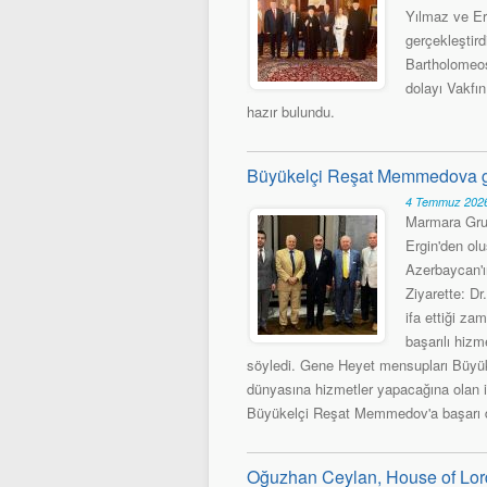
Yılmaz ve Er
gerçekleştird
Bartholomeos
dolayı Vakfı
hazır bulundu.
Büyükelçi Reşat Memmedova gü
4 Temmuz 2026
Marmara Grub
Ergin'den olu
Azerbaycan'ı
Ziyarette: D
ifa ettiği za
başarılı hizm
söyledi. Gene Heyet mensupları Büyük
dünyasına hizmetler yapacağına olan i
Büyükelçi Reşat Memmedov'a başarı di
Oğuzhan Ceylan, House of Lor