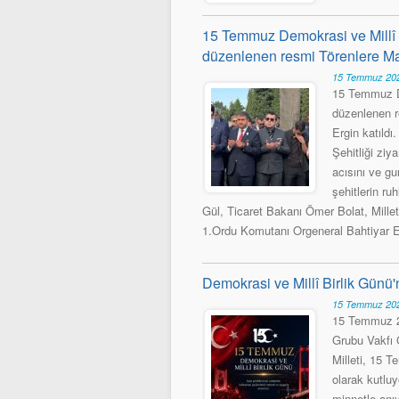
15 Temmuz Demokrasi ve Millî 
düzenlenen resmi Törenlere Mar
15 Temmuz 202
15 Temmuz De
düzenlenen r
Ergin katıld
Şehitliği ziy
acısını ve gu
şehitlerin ru
Gül, Ticaret Bakanı Ömer Bolat, Millet
1.Ordu Komutanı Orgeneral Bahtiyar E
Demokrasi ve Millî Birlik Günü
15 Temmuz 202
15 Temmuz 2
Grubu Vakfı 
Milleti, 15 
olarak kutluy
minnetle anıy