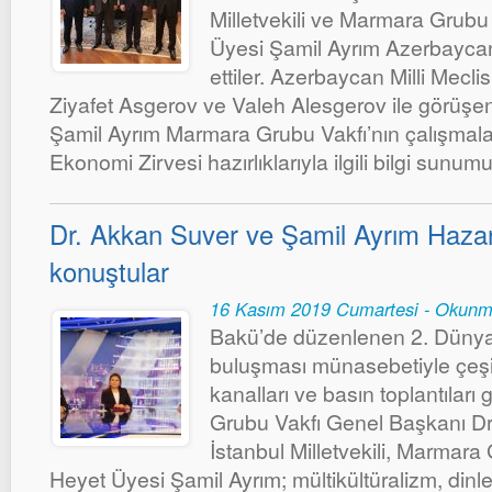
Milletvekili ve Marmara Grubu
Üyesi Şamil Ayrım Azerbaycan M
ettiler. Azerbaycan Milli Mecli
Ziyafet Asgerov ve Valeh Alesgerov ile görüşe
Şamil Ayrım Marmara Grubu Vakfı’nın çalışmala
Ekonomi Zirvesi hazırlıklarıyla ilgili bilgi sunu
Dr. Akkan Suver ve Şamil Ayrım Haza
konuştular
16 Kasım 2019 Cumartesi - Okunm
Bakü’de düzenlenen 2. Dünya Di
buluşması münasebetiyle çeşit
kanalları ve basın toplantılar
Grubu Vakfı Genel Başkanı D
İstanbul Milletvekili, Marmara
Heyet Üyesi Şamil Ayrım; mültikültüralizm, dinler