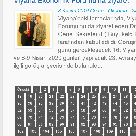
Viyana Ekonomik Forumu’na ziyaret
8 Kasım 2019 Cuma - Okunma : 2
Viyana’daki temaslarında, V
Forumu’nu da ziyaret eden Dr
Genel Sekreter (E) Büyükelçi 
tarafından kabul edildi. Gör
günü gerçekleşecek 16. Viy
ve 8-9 Nisan 2020 günleri yapılacak 23. Avrasy
ilgili görüş alışverişinde bulunuldu.
Önceki
1
2
3
4
5
6
7
8
9
10
11
1
18
19
20
21
22
23
24
25
26
27
28
35
36
37
38
39
40
41
42
43
44
45
52
53
54
55
56
57
58
59
60
61
62
69
70
71
72
73
74
75
76
77
78
79
86
87
88
89
90
91
92
93
94
95
96
102
103
104
105
106
107
108
109
110
1