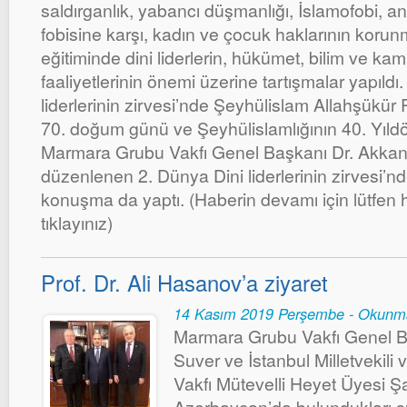
saldırganlık, yabancı düşmanlığı, İslamofobi, an
fobisine karşı, kadın ve çocuk haklarının koru
eğitiminde dini liderlerin, hükümet, bilim ve kam
faaliyetlerinin önemi üzerine tartışmalar yapıldı
liderlerinin zirvesi’nde Şeyhülislam Allahşükür
70. doğum günü ve Şeyhülislamlığının 40. Yıld
Marmara Grubu Vakfı Genel Başkanı Dr. Akka
düzenlenen 2. Dünya Dini liderlerinin zirvesi’nde 
konuşma da yaptı. (Haberin devamı için lütfen h
tıklayınız)
Prof. Dr. Ali Hasanov’a ziyaret
14 Kasım 2019 Perşembe - Okunm
Marmara Grubu Vakfı Genel B
Suver ve İstanbul Milletvekil
Vakfı Mütevelli Heyet Üyesi Ş