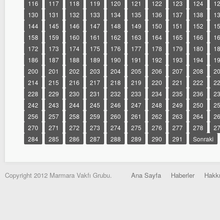
116
117
118
119
120
121
122
123
124
1
130
131
132
133
134
135
136
137
138
1
144
145
146
147
148
149
150
151
152
1
158
159
160
161
162
163
164
165
166
1
172
173
174
175
176
177
178
179
180
1
186
187
188
189
190
191
192
193
194
1
200
201
202
203
204
205
206
207
208
2
214
215
216
217
218
219
220
221
222
2
228
229
230
231
232
233
234
235
236
2
242
243
244
245
246
247
248
249
250
2
256
257
258
259
260
261
262
263
264
2
270
271
272
273
274
275
276
277
278
2
284
285
286
287
288
289
290
291
Sonraki
Copyright 2012 Marmara Vakfı Grubu.
Ana Sayfa
Haberler
Hakk