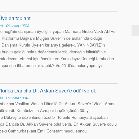
eleri toplantı
alı - Okunma : 2599
erneği'nin danışman üyeliğini yapan Marmara Grubu Vakfı AB ve
ı Platformu Başkanı Müjgan Suver’in de aralarında olduğu
Danışma Kurulu Üyeleri bir araya gelerek, YANINDAYIZ’ın
bugün geldiği nokta değerlendirilerek, derneğin bilinirliği ve
arak devam etmesi için öneriler ve Yanındayız Derneği tarafından
luşundan itibaren neler yaptık? Ve 2019’da neler yapmayı
orica Dancila Dr. Akkan Suver'e ödül verdi.
alı - Okunma : 3046
akanı Vasilica Viorica Dăncilă Dr. Akkan Suver'e “Vincit Amor
ülü verdi. Komünizmin Avrupa'da çöküşünün 30. yılı
e Bükreş'te düzenlenen özel bir törenle Romanya Başbakanı
rica Dăncilă Dr. Akkan Suver'e ödül verdi. Dr. Akkan Suver'e ödülü
eki Cumhurbaşkanı Emil Constantinescu sundu.