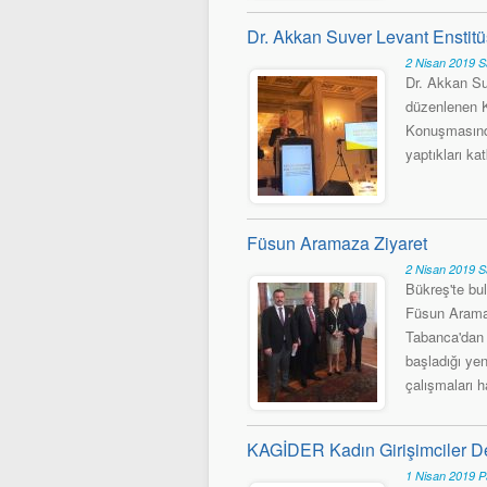
Dr. Akkan Suver Levant Enstitü
2 Nisan 2019 S
Dr. Akkan Su
düzenlenen K
Konuşmasında
yaptıkları kat
Füsun Aramaza Ziyaret
2 Nisan 2019 S
Bükreş'te bu
Füsun Aramaz
Tabanca'dan 
başladığı yen
çalışmaları 
KAGİDER Kadın Girişimciler 
1 Nisan 2019 P