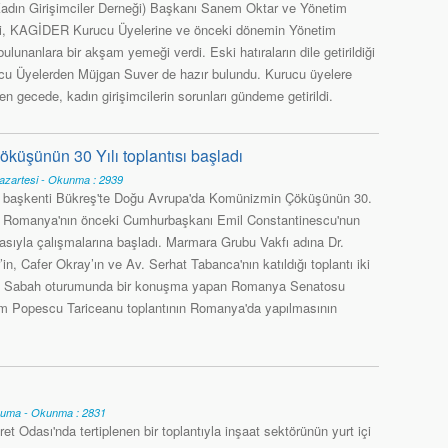
dın Girişimciler Derneği) Başkanı Sanem Oktar ve Yönetim
ri, KAGİDER Kurucu Üyelerine ve önceki dönemin Yönetim
bulunanlara bir akşam yemeği verdi. Eski hatıraların dile getirildiği
u Üyelerden Müjgan Suver de hazır bulundu. Kurucu üyelere
en gecede, kadın girişimcilerin sorunları gündeme getirildi.
şünün 30 Yılı toplantısı başladı
azartesi - Okunma : 2939
 başkenti Bükreş'te Doğu Avrupa'da Komünizmin Çöküşünün 30.
ısı Romanya'nın önceki Cumhurbaşkanı Emil Constantinescu'nun
sıyla çalışmalarına başladı. Marmara Grubu Vakfı adına Dr.
n, Cafer Okray’ın ve Av. Serhat Tabanca'nın katıldığı toplantı iki
. Sabah oturumunda bir konuşma yapan Romanya Senatosu
m Popescu Tariceanu toplantının Romanya'da yapılmasının
Cuma - Okunma : 2831
ret Odası'nda tertiplenen bir toplantıyla inşaat sektörünün yurt içi