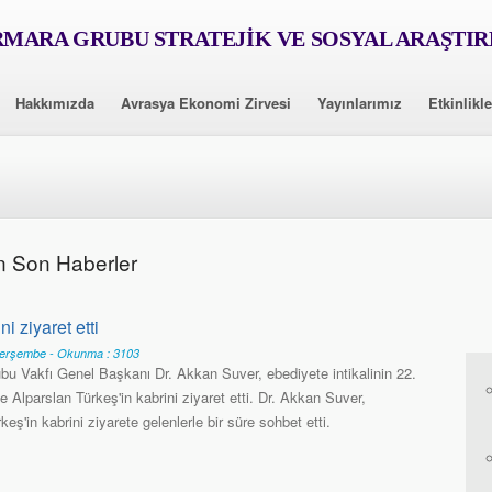
MARA GRUBU STRATEJİK VE SOSYAL ARAŞTI
Hakkımızda
Avrasya Ekonomi Zirvesi
Yayınlarımız
Etkinlikle
n Son Haberler
i ziyaret etti
Perşembe - Okunma : 3103
u Vakfı Genel Başkanı Dr. Akkan Suver, ebediyete intikalinin 22.
Alparslan Türkeş'in kabrini ziyaret etti. Dr. Akkan Suver,
keş'in kabrini ziyarete gelenlerle bir süre sohbet etti.