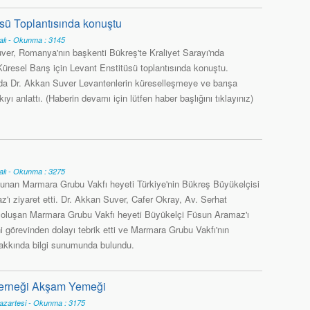
sü Toplantısında konuştu
alı - Okunma : 3145
ver, Romanya'nın başkenti Bükreş'te Kraliyet Sarayı'nda
üresel Barış için Levant Enstitüsü toplantısında konuştu.
 Dr. Akkan Suver Levantenlerin küreselleşmeye ve barışa
kıyı anlattı. (Haberin devamı için lütfen haber başlığını tıklayınız)
alı - Okunma : 3275
lunan Marmara Grubu Vakfı heyeti Türkiye'nin Bükreş Büyükelçisi
'ı ziyaret etti. Dr. Akkan Suver, Cafer Okray, Av. Serhat
oluşan Marmara Grubu Vakfı heyeti Büyükelçi Füsun Aramaz'ı
i görevinden dolayı tebrik etti ve Marmara Grubu Vakfı'nın
hakkında bilgi sunumunda bulundu.
Derneği Akşam Yemeği
azartesi - Okunma : 3175