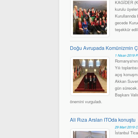
KAGİDER (Ka
kurulu üyele
Kurullarında 
gecede Kuruc
teşekkür edil
Doğu Avrupada Komünizmin Çökü
1 Nisan 2019 P
Romanya'nın
Yılı toplant
açış konuşma
Akkan Suver’i
gün sürecek
Başkanı Vali
önemini vurguladı.
Ali Rıza Arslan ITOda konuştu
29 Mart 2019 
İstanbul Tica