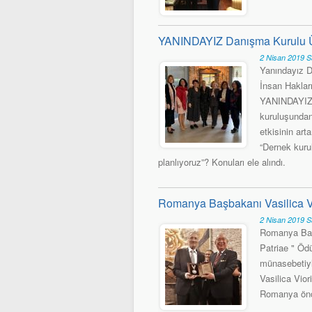
YANINDAYIZ Danışma Kurulu Üy
2 Nisan 2019 S
Yanındayız D
İnsan Haklar
YANINDAYIZ 
kuruluşundan 
etkisinin art
“Dernek kuru
planlıyoruz”? Konuları ele alındı.
Romanya Başbakanı Vasilica Vi
2 Nisan 2019 S
Romanya Başb
Patriae " Öd
münasebetiyl
Vasilica Vio
Romanya önc