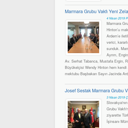
Marmara Grubu Vakfı Yeni Zela
4 Nisan 2019 
Marmara Grub
Hinton’u mak
Ardern’e ilet
verici, karar
sunduk. Marm
Ayrım, Engin
Av. Serhat Tabanca, Mustafa Ergin, Ra
Büyükelçisi Wendy Hinton hem kendi a
mektubu Başbakan Sayın Jacinda Ardern
Josef Sestak Marmara Grubu Va
3 Nisan 2019 
Slovakya'nın
Grubu Vakfı'nı
ziyarette Tü
İşinsanı Müm