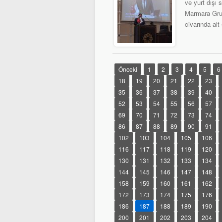
ve yurt dışı 
Marmara Grub
civarında alt
Önceki
1
2
3
4
5
6
18
19
20
21
22
23
35
36
37
38
39
40
52
53
54
55
56
57
69
70
71
72
73
74
86
87
88
89
90
91
102
103
104
105
106
116
117
118
119
120
130
131
132
133
134
144
145
146
147
148
158
159
160
161
162
172
173
174
175
176
186
187
188
189
190
200
201
202
203
204