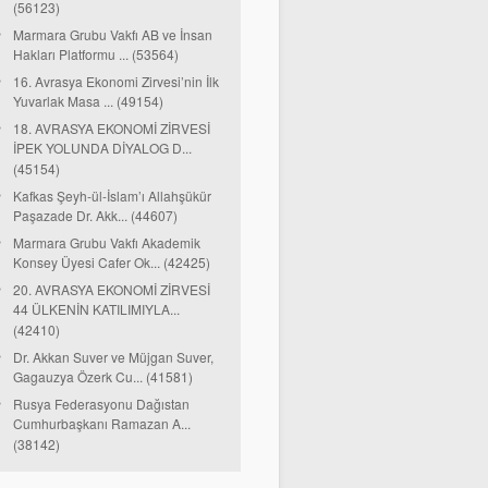
(56123)
Marmara Grubu Vakfı AB ve İnsan
Hakları Platformu ... (53564)
16. Avrasya Ekonomi Zirvesi’nin İlk
Yuvarlak Masa ... (49154)
18. AVRASYA EKONOMİ ZİRVESİ
İPEK YOLUNDA DİYALOG D...
(45154)
Kafkas Şeyh-ül-İslam’ı Allahşükür
Paşazade Dr. Akk... (44607)
Marmara Grubu Vakfı Akademik
Konsey Üyesi Cafer Ok... (42425)
20. AVRASYA EKONOMİ ZİRVESİ
44 ÜLKENİN KATILIMIYLA...
(42410)
Dr. Akkan Suver ve Müjgan Suver,
Gagauzya Özerk Cu... (41581)
Rusya Federasyonu Dağıstan
Cumhurbaşkanı Ramazan A...
(38142)