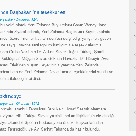
nda Başbakanı’na teşekkür etti
Perşembe - Okunma : 3241
u Vakfı olarak Yeni Zelanda Büyükelçisi Sayın Wendy Jane
amında ziyaret ederek, Yeni Zelanda Başbakanı Sayın Jacinda
ilmesi üzere, menfur katliam sonrası sergilediği yatıştırıcı, güven
lı ve saygılı tavrına sivil toplum kimliğimizle teşekkürlerimizi
ara Grubu Vakfı’nın Dr. Akkan Suver, Tuğrul Türkeş, Şamil
 Köklüçınar, Müjgan Suver, Gökhan Havuzlu, Dr. Hüseyin Avcı,
hmi Dilek’den oluşan Heyeti'nin ziyaretine Yeni Zelanda
dına hem de Yeni Zelanda Devleti adına teşekkürlerini sundu ve
’a ileteceğini bildirdi.
kfı'ndaydı
Çarşamba - Okunma : 3512
 önceki İstanbul Temsilcisi Büyükelçi Josef Sestak Marmara
 ziyaret etti. Türkiye Slovakya sivil toplum ilişkilerinin ele alındığı
rkiye Otomobil Sporları Federasyonu önceki Başkanlarından
taz Tahincioğlu ve Av. Serhat Tabanca da hazır bulundu.