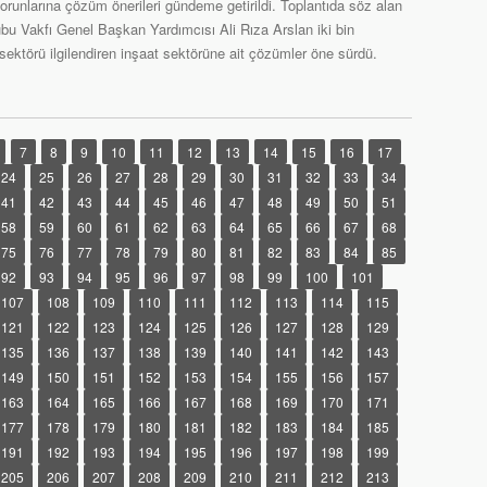
sorunlarına çözüm önerileri gündeme getirildi. Toplantıda söz alan
u Vakfı Genel Başkan Yardımcısı Ali Rıza Arslan iki bin
 sektörü ilgilendiren inşaat sektörüne ait çözümler öne sürdü.
7
8
9
10
11
12
13
14
15
16
17
24
25
26
27
28
29
30
31
32
33
34
41
42
43
44
45
46
47
48
49
50
51
58
59
60
61
62
63
64
65
66
67
68
75
76
77
78
79
80
81
82
83
84
85
92
93
94
95
96
97
98
99
100
101
107
108
109
110
111
112
113
114
115
121
122
123
124
125
126
127
128
129
135
136
137
138
139
140
141
142
143
149
150
151
152
153
154
155
156
157
163
164
165
166
167
168
169
170
171
177
178
179
180
181
182
183
184
185
191
192
193
194
195
196
197
198
199
205
206
207
208
209
210
211
212
213