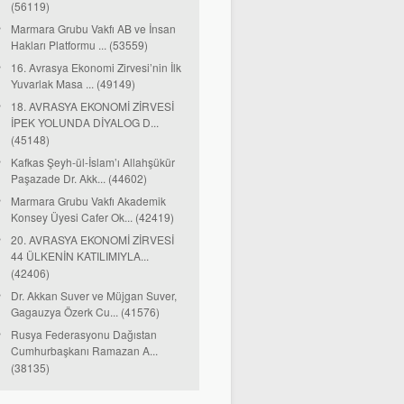
(56119)
Marmara Grubu Vakfı AB ve İnsan
Hakları Platformu ... (53559)
16. Avrasya Ekonomi Zirvesi’nin İlk
Yuvarlak Masa ... (49149)
18. AVRASYA EKONOMİ ZİRVESİ
İPEK YOLUNDA DİYALOG D...
(45148)
Kafkas Şeyh-ül-İslam’ı Allahşükür
Paşazade Dr. Akk... (44602)
Marmara Grubu Vakfı Akademik
Konsey Üyesi Cafer Ok... (42419)
20. AVRASYA EKONOMİ ZİRVESİ
44 ÜLKENİN KATILIMIYLA...
(42406)
Dr. Akkan Suver ve Müjgan Suver,
Gagauzya Özerk Cu... (41576)
Rusya Federasyonu Dağıstan
Cumhurbaşkanı Ramazan A...
(38135)