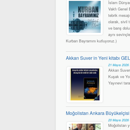
İslam Dünya
Vakfı Genel 
tebrik mesaj
olarak, sivil
ve barış dolu
aynı sevinçl
Kurban Bayramını kutluyoruz.)
Akkan Suver in Yeni kitabı 
21 Mayıs 2026
Akkan Suver'
Kuşak ve Yo
Yayınevi tara
Moğolistan Ankara Büyükelçisi 
20 Mayıs 2026
Moğolistan y