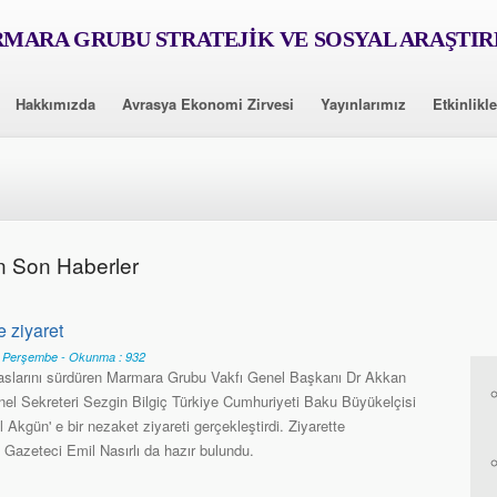
MARA GRUBU STRATEJİK VE SOSYAL ARAŞTI
Hakkımızda
Avrasya Ekonomi Zirvesi
Yayınlarımız
Etkinlikle
n Son Haberler
e ziyaret
6 Perşembe - Okunma : 932
slarını sürdüren Marmara Grubu Vakfı Genel Başkanı Dr Akkan
el Sekreteri Sezgin Bilgiç Türkiye Cumhuriyeti Baku Büyükelçisi
ol Akgün' e bir nezaket ziyareti gerçekleştirdi. Ziyarette
 Gazeteci Emil Nasırlı da hazır bulundu.