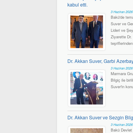
kabul etti.
3 Haziran 202
Bakü'de tema
Suver ve Gen
Lideri ve Şe
Ziyarette Dr
teşriflerinde
Dr. Akkan Suver, Garbi Azerbay
3 Haziran 202
Marmara Grub
Bilgiç ile bi
Suver'in kon
Dr. Akkan Suver ve Sezgin Bil
3 Haziran 202
Bakü Devlet 