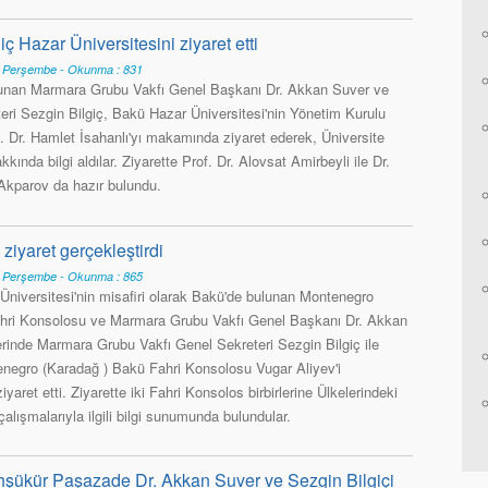
ç Hazar Üniversitesini ziyaret etti
6 Perşembe - Okunma : 831
lunan Marmara Grubu Vakfı Genel Başkanı Dr. Akkan Suver ve
eri Sezgin Bilgiç, Bakü Hazar Üniversitesi'nin Yönetim Kurulu
. Dr. Hamlet İsahanlı'yı makamında ziyaret ederek, Üniversite
akkında bilgi aldılar. Ziyarette Prof. Dr. Alovsat Amirbeyli ile Dr.
parov da hazır bulundu.
ziyaret gerçekleştirdi
6 Perşembe - Okunma : 865
Üniversitesi'nin misafiri olarak Bakü'de bulunan Montenegro
hri Konsolosu ve Marmara Grubu Vakfı Genel Başkanı Dr. Akkan
rinde Marmara Grubu Vakfı Genel Sekreteri Sezgin Bilgiç ile
tenegro (Karadağ ) Bakü Fahri Konsolosu Vugar Aliyev'i
aret etti. Ziyarette iki Fahri Konsolos birbirlerine Ülkelerindeki
alışmalarıyla ilgili bilgi sunumunda bulundular.
hşükür Paşazade Dr. Akkan Suver ve Sezgin Bilgiçi