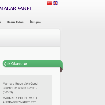
RMALAR VAKFI
r
Basin Odasi
İletişim
Çok Okunanlar
Marmara Grubu Vakfı Genel
Başkanı Dr. Akkan Suver’...
(66569)
MARMARA GRUBU VAKFI
ANITKABRİ ZİYARET ETTİ...