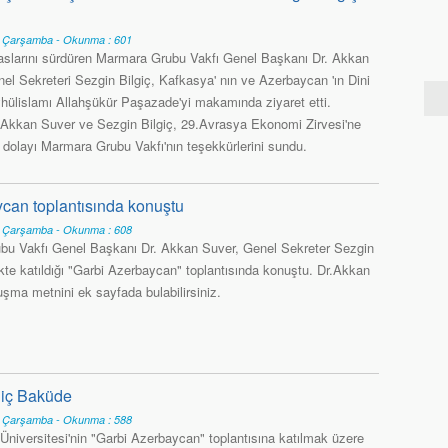
6 Çarşamba - Okunma : 601
slarını sürdüren Marmara Grubu Vakfı Genel Başkanı Dr. Akkan
el Sekreteri Sezgin Bilgiç, Kafkasya' nın ve Azerbaycan 'ın Dini
yhülislamı Allahşükür Paşazade'yi makamında ziyaret etti.
. Akkan Suver ve Sezgin Bilgiç, 29.Avrasya Ekonomi Zirvesi'ne
n dolayı Marmara Grubu Vakfı'nın teşekkürlerini sundu.
can toplantısında konuştu
6 Çarşamba - Okunma : 608
u Vakfı Genel Başkanı Dr. Akkan Suver, Genel Sekreter Sezgin
rlikte katıldığı "Garbi Azerbaycan" toplantısında konuştu. Dr.Akkan
uşma metnini ek sayfada bulabilirsiniz.
giç Baküde
6 Çarşamba - Okunma : 588
Üniversitesi'nin "Garbi Azerbaycan" toplantısına katılmak üzere