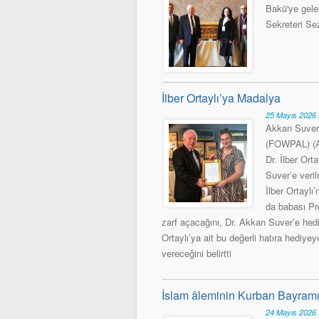
Bakü'ye gel
Sekreteri Sez
İlber Ortaylı’ya Madalya
25 Mayıs 2026 
Akkan Suver’
(FOWPAL) (A
Dr. İlber Or
Suver’e veril
İlber Ortaylı
da babası Pro
zarf açacağını, Dr. Akkan Suver’e hedi
Ortaylı’ya ait bu değerli hatıra hedi
vereceğini belirtti
İslam âleminin Kurban Bayramı
24 Mayıs 2026 