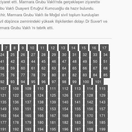
yaret etti. Marmara Grubu Vakfı'nda gerçekleşen ziyarette
u Vakfı Duayeni Ertuğrul Kumcuoğlu da hazır bulundu.
hir, Marmara Grubu Vakfı ile Moğol sivil toplum kuruluşları
vil düşünce zeminindeki yüksek ilişkilerden dolayı Dr Suver'i ve
ara Grubu Vakfı 'nı tebrik etti.
7
8
9
10
11
12
13
14
15
16
17
24
25
26
27
28
29
30
31
32
33
34
41
42
43
44
45
46
47
48
49
50
51
58
59
60
61
62
63
64
65
66
67
68
75
76
77
78
79
80
81
82
83
84
85
92
93
94
95
96
97
98
99
100
101
107
108
109
110
111
112
113
114
115
121
122
123
124
125
126
127
128
129
135
136
137
138
139
140
141
142
143
149
150
151
152
153
154
155
156
157
163
164
165
166
167
168
169
170
171
177
178
179
180
181
182
183
184
185
191
192
193
194
195
196
197
198
199