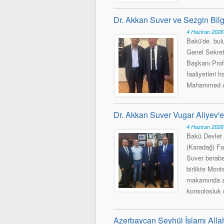
Dr. Akkan Suver ve Sezgin Bilgi
4 Haziran 202
Bakü'de. bu
Genel Sekret
Başkanı Prof
faaliyetleri h
Mahammed Ak
Dr. Akkan Suver Vugar Aliyev'e 
4 Haziran 202
Bakü Devlet 
(Karadağ) Fa
Suver berabe
birlikte Mon
makamında ziy
konsolosluk ç
Azerbaycan Şeyhül İslamı Alla