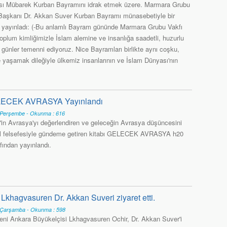
sı Mübarek Kurban Bayramını idrak etmek üzere. Marmara Grubu
Başkanı Dr. Akkan Suver Kurban Bayramı münasebetiyle bir
ı yayınladı: (-Bu anlamlı Bayram gününde Marmara Grubu Vakfı
 toplum kimliğimizle İslam alemine ve insanlığa saadetli, huzurlu
 günler temenni ediyoruz. Nice Bayramları birlikte aynı coşku,
e yaşamak dileğiyle ülkemiz insanlarının ve İslam Dünyası'nın
GELECEK AVRASYA Yayınlandı
 Perşembe - Okunma : 616
in Avrasya'yı değerlendiren ve geleceğin Avrasya düşüncesini
l felsefesiyle gündeme getiren kitabı GELECEK AVRASYA h20
fından yayınlandı.
Lkhagvasuren Dr. Akkan Suveri ziyaret etti.
 Çarşamba - Okunma : 598
eni Ankara Büyükelçisi Lkhagvasuren Ochir, Dr. Akkan Suver'i