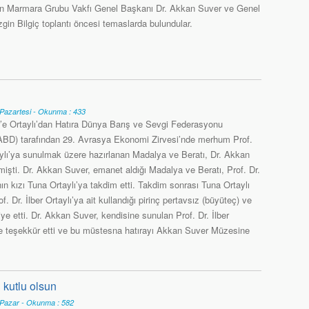
en Marmara Grubu Vakfı Genel Başkanı Dr. Akkan Suver ve Genel
gin Bilgiç toplantı öncesi temaslarda bulundular.
Pazartesi - Okunma : 433
e Ortaylı’dan Hatıra Dünya Barış ve Sevgi Federasyonu
BD) tarafından 29. Avrasya Ekonomi Zirvesi’nde merhum Prof.
taylı’ya sunulmak üzere hazırlanan Madalya ve Beratı, Dr. Akkan
mişti. Dr. Akkan Suver, emanet aldığı Madalya ve Beratı, Prof. Dr.
’nın kızı Tuna Ortaylı’ya takdim etti. Takdim sonrası Tuna Ortaylı
f. Dr. İlber Ortaylı’ya ait kullandığı pirinç pertavsız (büyüteç) ve
ye etti. Dr. Akkan Suver, kendisine sunulan Prof. Dr. İlber
yeye teşekkür etti ve bu müstesna hatırayı Akkan Suver Müzesine
 kutlu olsun
Pazar - Okunma : 582