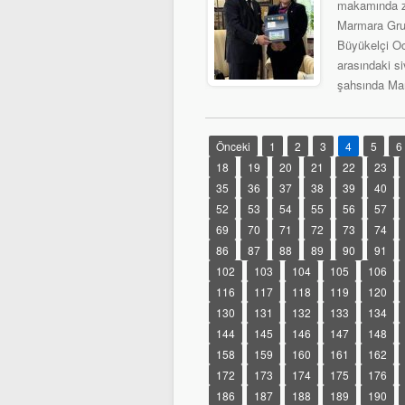
makamında zi
Marmara Grub
Büyükelçi Oc
arasındaki si
şahsında Marm
Önceki
1
2
3
4
5
6
18
19
20
21
22
23
35
36
37
38
39
40
52
53
54
55
56
57
69
70
71
72
73
74
86
87
88
89
90
91
102
103
104
105
106
116
117
118
119
120
130
131
132
133
134
144
145
146
147
148
158
159
160
161
162
172
173
174
175
176
186
187
188
189
190