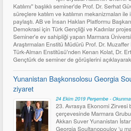
Katılımı'' başlıklı seminer'de Prof. Dr. Serhat 
süreçlere katılım ve katılımın mekanizmaları ile i
paylaştı. AB ve İnsan Hakları Platformu Başka
Demokrasi için Türk Gençliği ve Kadınlar projesin
Seminer'e ev sahipliği yapan Marmara Üniversi
Araştırmaları Enstitü Müdürü Prof. Dr. Muzaffer
Türk-Alman Enstitüsü'nden Kenan Kolat, Dr. E
Gençtürk de seminer de görüşlerini açıklayarak 
Yunanistan Başkonsolosu Georgia Sou
ziyaret
24 Ekim 2019 Perşembe - Okunma
23. Avrasya Ekonomi Zirvesi bi
çerçevesinde Marmara Grubu 
Akkan Suver Yunanistan İsta
Georgia Soultanopoulov ‘u mak