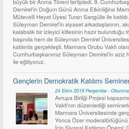
büyük bir Anma Töreni tertipledi. 9. Cumhurb
Demirel'in Doğum Günü Anma Etkinliğine Marm
Mütevelli Heyet Üyesi Turan Sarıgülle ile katıl
Süleyman Demirel'in siyaset arkadaşlarının, a
kalabalık bir izleyici kitlesinin hazır bulunduğu 
başında hem de Süleyman Demirel Üniversitesi
katılımla gerçekleşti. Marmara Grubu Vakfı olar
Cumhurbaşkanımız Süleyman Demirel'in aziz h
ile eğiliyoruz.
Gençlerin Demokratik Katılımı Seminer
24 Ekim 2019 Perşembe - Okunma
Avrupa Birliği Projesi kapsa
Vakfı'nın düzenlediği seminer
Marmara Üniversitesinde gerçe
Yonca Özer moderatörlüğünü y
İçin Siyasal Katılımın Önemi: