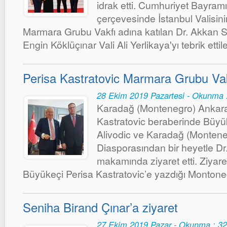
idrak etti. Cumhuriyet Bayramı
çerçevesinde İstanbul Valisin
Marmara Grubu Vakfı adına katılan Dr. Akkan 
Engin Köklüçınar Vali Ali Yerlikaya'yı tebrik ettile
Perisa Kastratovic Marmara Grubu Vakfı
28 Ekim 2019 Pazartesi - Okunma 
Karadağ (Montenegro) Ankara
Kastratovic beraberinde Büyü
Alivodic ve Karadağ (Montene
Diasporasından bir heyetle Dr
makamında ziyaret etti. Ziyare
Büyükeçi Perisa Kastratovic’e yazdığı Montonegr
Seniha Birand Çınar’a ziyaret
27 Ekim 2019 Pazar - Okunma : 3