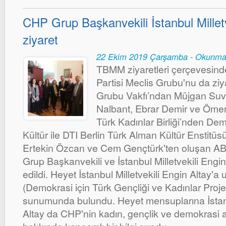
CHP Grup Başkanvekili İstanbul Milletv
ziyaret
22 Ekim 2019 Çarşamba - Okunma
TBMM ziyaretleri çerçevesind
Partisi Meclis Grubu'nu da z
Grubu Vakfı’ndan Müjgan Suve
Nalbant, Ebrar Demir ve Ömer Y
Türk Kadınlar Birliği’nden D
Kültür ile DTI Berlin Türk Alman Kültür Enstitü
Ertekin Özcan ve Cem Gençtürk'ten oluşan AB
Grup Başkanvekili ve İstanbul Milletvekili Engin
edildi. Heyet İstanbul Milletvekili Engin Altay'
(Demokrasi için Türk Gençliği ve Kadınlar Proje
sunumunda bulundu. Heyet mensuplarına İstanbu
Altay da CHP'nin kadın, gençlik ve demokrasi a