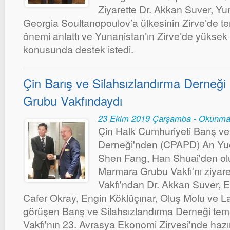
Ziyarette Dr. Akkan Suver, Y
Georgia Soultanopoulov’a ülkesinin Zirve’de tem
önemi anlattı ve Yunanistan’ın Zirve’de yüksek
konusunda destek istedi.
Çin Barış ve Silahsızlandırma Derne
Grubu Vakfındaydı
23 Ekim 2019 Çarşamba - Okunma
Çin Halk Cumhuriyeti Barış ve
Derneği'nden (CPAPD) An Yu
Shen Fang, Han Shuai'den ol
Marmara Grubu Vakfı'nı ziyare
Vakfı'ndan Dr. Akkan Suver, 
Cafer Okray, Engin Köklüçınar, Oluş Molu ve La
görüşen Barış ve Silahsızlandırma Derneği tem
Vakfı'nın 23. Avrasya Ekonomi Zirvesi'nde hazı