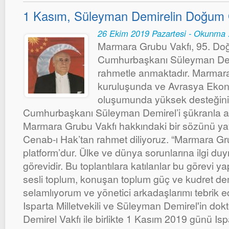
1 Kasım, Süleyman Demirelin Doğum
26 Ekim 2019 Pazartesi - Okunma 
Marmara Grubu Vakfı, 95. Do
Cumhurbaşkanı Süleyman Demi
rahmetle anmaktadır. Marmara
kuruluşunda ve Avrasya Ekono
oluşumunda yüksek desteğin
Cumhurbaşkanı Süleyman Demirel’i şükranla a
Marmara Grubu Vakfı hakkındaki bir sözünü yay
Cenab-ı Hak’tan rahmet diliyoruz. “Marmara Gru
platform’dur. Ülke ve dünya sorunlarına ilgi du
görevidir. Bu toplantılara katılanlar bu görevi ya
sesli toplum, konuşan toplum güç ve kudret deme
selamlıyorum ve yönetici arkadaşlarımı tebrik e
Isparta Milletvekili ve Süleyman Demirel'in dokt
Demirel Vakfı ile birlikte 1 Kasım 2019 günü Is