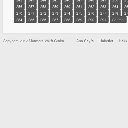
256
257
258
259
260
261
262
263
264
2
270
271
272
273
274
275
276
277
278
2
284
285
286
287
288
289
290
291
Sonraki
Copyright 2012 Marmara Vakfı Grubu.
Ana Sayfa
Haberler
Hakk