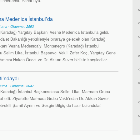
innettardır. Rahat uyu.
na Medenica İstanbul’da
Cuma - Okunma : 2593
Karadağ) Yargıtay Başkanı Vesna Medenica İstanbul’a geldi.
dalet Bakanlığı yetkilileriyle biraraya gelecek olan Karadağ
kanı Vesna Medenica’yı Montenegro (Karadağ) İstanbul
 Selim Lika, İstanbul Başsavcı Vekili Zafer Koç, Yargıtay Genel
ımcısı Hakan Öncel ve Dr. Akkan Suver birlikte karşıladılar.
ı’ndaydı
Cuma - Okunma : 3047
(Karadağ) İstanbul Başkonsolosu Selim Lika, Marmara Grubu
ret etti. Ziyarette Marmara Grubu Vakfı’ndan Dr. Akkan Suver,
etvekili Şamil Ayrım ve Sezgin Bilgiç de hazır bulundular.