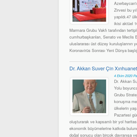
Azerbaycan'ı
Zirvesi bu yı
yapıldı.47 ü
ikisi aktüel 
Marmara Grubu Vakfı tarafından tertip
cumhurbaşkanları, Senato ve Meclis Ba
uluslararası üst düzey kuruluşlarının ye
Koronavirüs Sonrası Yeni Dünya başlığı
Dr. Akkan Suver Çin Xınhuanet
4 Ekim 2020 P
Dr. Akkan Su
Yolu boyunca 
Grubu Strate
konuşma metn
ülkelerin yaş
Pazartesi gü
oluşturarak ve kapsamlı bir yol haritası
ekonomik büyümelerine katkıda bulund
doğal sonucu olan birçok davranışa ve n