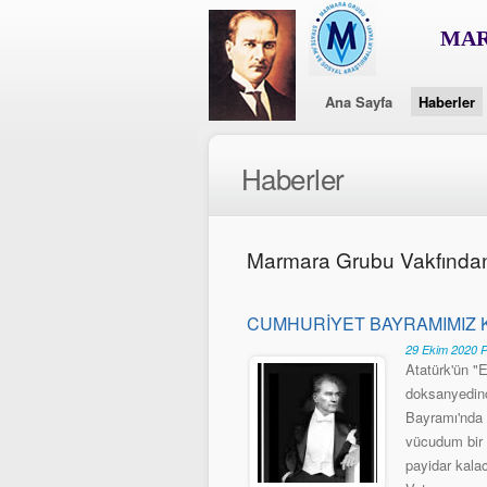
MAR
Ana Sayfa
Haberler
Haberler
Marmara Grubu Vakfında
CUMHURİYET BAYRAMIMIZ 
29 Ekim 2020 
Atatürk'ün "
doksanyedinc
Bayramı'nda 
vücudum bir g
payidar kala