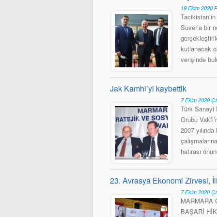
19 Ekim 2020 P
Tacikistan’ı
Suver’a bir n
gerçekleştir
kutlanacak ol
verişinde bul
Jak Kamhi’yi kaybettik
7 Ekim 2020 Ç
Türk Sanayi 
Grubu Vakfı’
2007 yılında
çalışmaların
hatırası önün
23. Avrasya Ekonomi Zirvesi, İl
7 Ekim 2020 Ç
MARMARA G
BAŞARİ HİKÂY