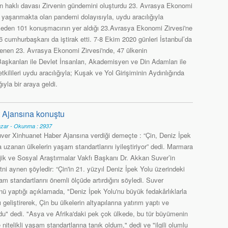
n haklı davası Zirvenin gündemini oluşturdu 23. Avrasya Ekonomi
l yaşanmakta olan pandemi dolayısıyla, uydu aracılığıyla
lkeden 101 konuşmacının yer aldığı 23.Avrasya Ekonomi Zirvesi'ne
16 cumhurbaşkanı da iştirak etti. 7-8 Ekim 2020 günleri İstanbul’da
lenen 23. Avrasya Ekonomi Zirvesi'nde, 47 ülkenin
şkanları ile Devlet İnsanları, Akademisyen ve Din Adamları ile
tkilileri uydu aracılığıyla; Kuşak ve Yol Girişiminin Aydınlığında
yla bir araya geldi.
 Ajansına konuştu
azar - Okunma : 2937
ver Xinhuanet Haber Ajansına verdiği demeçte : “Çin, Deniz İpek
uzanan ülkelerin yaşam standartlarını iyileştiriyor” dedi. Marmara
jik ve Sosyal Araştırmalar Vakfı Başkanı Dr. Akkan Suver’in
i aynen şöyledir: “Çin'in 21. yüzyıl Deniz İpek Yolu üzerindeki
am standartlarını önemli ölçüde artırdığını söyledi. Suver
nü yaptığı açıklamada, "Deniz İpek Yolu'nu büyük fedakârlıklarla
 geliştirerek, Çin bu ülkelerin altyapılarına yatırım yaptı ve
u" dedi. "Asya ve Afrika'daki pek çok ülkede, bu tür büyümenin
itelikli yaşam standartlarına tanık oldum," dedi ve "ilgili olumlu