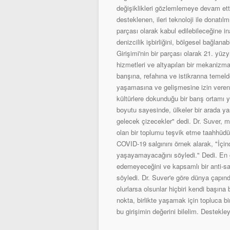
değişiklikleri gözlemlemeye devam ettiğ
desteklenen, ileri teknoloji ile donatıl
parçası olarak kabul edilebileceğine in
denizcilik işbirliğini, bölgesel bağlan
Girişimi'nin bir parçası olarak 21. yüzy
hizmetleri ve altyapıları bir mekanizma
barışına, refahına ve istikrarına temeld
yaşamasına ve gelişmesine izin veren ço
kültürlere dokunduğu bir barış ortamı y
boyutu sayesinde, ülkeler bir arada y
gelecek çizecekler" dedi. Dr. Suver, m
olan bir toplumu teşvik etme taahhüdü
COVID-19 salgınını örnek alarak, "İçin
yaşayamayacağını söyledi." Dedi. En g
edemeyeceğini ve kapsamlı bir anti-sal
söyledi. Dr. Suver'e göre dünya çapınd
olurlarsa olsunlar hiçbiri kendi başına
nokta, birlikte yaşamak için topluca bi
bu girişimin değerini bilelim. Destekle