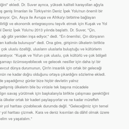
ini" ekledi. Dr. Suver ayrıca, yüksek kaliteli karayolları ağıyla
mış geniş limanları ile Türkiye'nin Deniz İpek Yolu'nun önemli bir
anıyor. Çin, Asya ile Avrupa ve Afrika'yı birbirine bağlayan
abilirliği ve ekonomik entegrasyonu teşvik etmek için Kuşak ve Yol
ıl Deniz İpek Yolu'nu 2013 yılında başlattı. Dr. Suver, "Çin,
 ağı gibi yeniden inşa ediyor," dedi. "En önemlisi, Çin dünyanın
en katkıda bulunuyor" dedi. Ona göre, girişimin ülkelerin birlikte
k uluslu özelliği, ulusların uluslarla buluştuğu ve kültürlerin
aratıyor. "Kuşak ve Yol'un çok uluslu, çok kültürlü ve çok bölgeli
aşamayı özümseyebilecek ve gelecek nesiller için daha iyi bir
evcut dünya durumunun, Çin'in insanlık için ortak bir geleceği
nün ne kadar doğru olduğunu ortaya çıkardığını sözlerine ekledi.
de yaşadığımız günler bize hiçbir devletin yalnız
elişmiş ülkelerin bile bu virüsle tek başına mücadele
gın savaş yürütmek için başkalarıyla birlikte çalışması gerektiğini
a ülkeler ortak bir kaderi paylaşıyorlar ve ne kadar müreffeh
 bir yol haritası çizebilecek durumda değil. "Geleceğimiz için temel
r yol haritası çizmek. Kara ve deniz kısımları da dâhil olmak üzere
yelim ve yaşatalım."