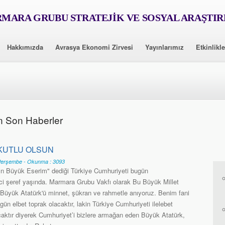
MARA GRUBU STRATEJİK VE SOSYAL ARAŞTI
Hakkımızda
Avrasya Ekonomi Zirvesi
Yayınlarımız
Etkinlikle
n Son Haberler
KUTLU OLSUN
Perşembe - Okunma : 3093
En Büyük Eserim" dediği Türkiye Cumhuriyeti bugün
i şeref yaşında. Marmara Grubu Vakfı olarak Bu Büyük Millet
Büyük Atatürk'ü minnet, şükran ve rahmetle anıyoruz. Benim fani
ün elbet toprak olacaktır, lakin Türkiye Cumhuriyeti ilelebet
caktır diyerek Cumhuriyet’i bizlere armağan eden Büyük Atatürk,