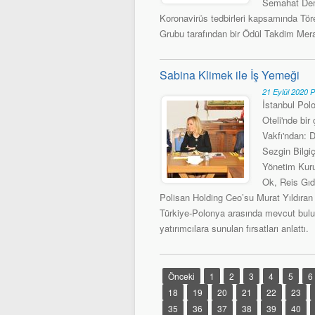
Semahat Demi
Koronavirüs tedbirleri kapsamında Tör
Grubu tarafından bir Ödül Takdim Meras
Sabina Klimek ile İş Yemeği
21 Eylül 2020 
İstanbul Pol
Oteli'nde bi
Vakfı'ndan: D
Sezgin Bilgi
Yönetim Kuru
Ok, Reis Gıd
Polisan Holding Ceo’su Murat Yıldıran
Türkiye-Polonya arasında mevcut buluna
yatırımcılara sunulan fırsatları anlattı.
Önceki
1
2
3
4
5
6
18
19
20
21
22
23
35
36
37
38
39
40