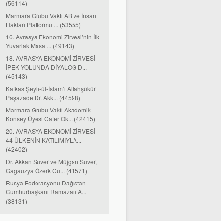
(56114)
Marmara Grubu Vakfı AB ve İnsan
Hakları Platformu ... (53555)
16. Avrasya Ekonomi Zirvesi’nin İlk
Yuvarlak Masa ... (49143)
18. AVRASYA EKONOMİ ZİRVESİ
İPEK YOLUNDA DİYALOG D...
(45143)
Kafkas Şeyh-ül-İslam’ı Allahşükür
Paşazade Dr. Akk... (44598)
Marmara Grubu Vakfı Akademik
Konsey Üyesi Cafer Ok... (42415)
20. AVRASYA EKONOMİ ZİRVESİ
44 ÜLKENİN KATILIMIYLA...
(42402)
Dr. Akkan Suver ve Müjgan Suver,
Gagauzya Özerk Cu... (41571)
Rusya Federasyonu Dağıstan
Cumhurbaşkanı Ramazan A...
(38131)