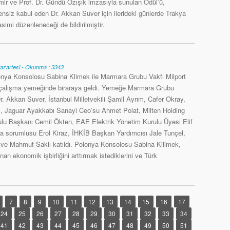
r ve Prof. Dr. Gündü Özışık imzasıyla sunulan Ödül’ü,
ensiz kabul eden Dr. Akkan Suver için ilerideki günlerde Trakya
imi düzenleneceği de bildirilmiştir.
Pazartesi - Okunma : 3343
onya Konsolosu Sabina Klimek ile Marmara Grubu Vakfı Milport
r çalışma yemeğinde biraraya geldi. Yemeğe Marmara Grubu
r. Akkan Suver, İstanbul Milletvekili Şamil Ayrım, Cafer Okray,
ç, Jaguar Ayakkabı Sanayi Ceo’su Ahmet Polat, Milten Holding
lu Başkanı Cemil Ökten, EAE Elektrik Yönetim Kurulu Üyesi Elif
a sorumlusu Erol Kiraz, İHKİB Başkan Yardımcısı Jale Tunçel,
 ve Mahmut Saklı katıldı. Polonya Konsolosu Sabina Kilimek,
n ekonomik işbirliğini arttırmak istediklerini ve Türk
7
8
9
10
11
12
13
14
15
16
17
24
25
26
27
28
29
30
31
32
33
34
41
42
43
44
45
46
47
48
49
50
51