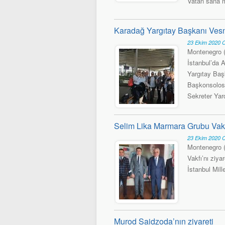
Vatan sana m
Karadağ Yargıtay Başkanı Ves
23 Ekim 2020 
Montenegro (
İstanbul’da A
Yargıtay Baş
Başkonsolosu
Sekreter Yard
Selim Lika Marmara Grubu Vakf
23 Ekim 2020 
Montenegro 
Vakfı’nı ziya
İstanbul Mill
Murod Saidzoda’nın ziyareti