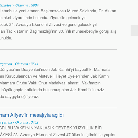
azartesi - Okunma : 3004
n İstanbul’a yeni atanan Başkonsolosu Murod Saidzoda, Dr. Akkan
ezaket ziyaretinde bulundu. Ziyarette gelecek yıl
ilecek 24. Avrasya Ekonomi Zirvesi ve gene gelecek yıl
an Tacikistan’ın Bağımsızlığı’nın 30. Yılı münasebetiyle görüş alış
unuldu.
arşamba - Okunma : 3644
Dünyası’nın Duayenleri’nden Jak Kamhi’yi kaybettik. Marmara
nın Kurucularından ve Mütevelli Heyet Üyeleri’nden Jak Kamhi
 Marmara Grubu Vakfı Onur Madalyası almıştı. Vakfımızın
a büyük çapta katkılarda bulunmuş olan Jak Kamhi’nin aziz
de saygıyla eğiliyoruz.
ham Aliyev'in mesajıyla açıldı
arşamba - Okunma : 3432
RUBU VAKFI'NIN YAKLAŞIK ÇEYREK YÜZYILLIK BİR
ESİ 23. Avrasya Ekonomi Zirvesi 47 ülkenin iştiraki ile yapıldı