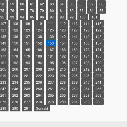
58
59
60
61
62
63
64
65
66
67
68
75
76
77
78
79
80
81
82
83
84
85
92
93
94
95
96
97
98
99
100
101
107
108
109
110
111
112
113
114
115
121
122
123
124
125
126
127
128
129
135
136
137
138
139
140
141
142
143
149
150
151
152
153
154
155
156
157
163
164
165
166
167
168
169
170
171
177
178
179
180
181
182
183
184
185
191
192
193
194
195
196
197
198
199
205
206
207
208
209
210
211
212
213
219
220
221
222
223
224
225
226
227
233
234
235
236
237
238
239
240
241
247
248
249
250
251
252
253
254
255
261
262
263
264
265
266
267
268
269
275
276
277
278
279
280
281
282
283
289
290
291
Sonraki