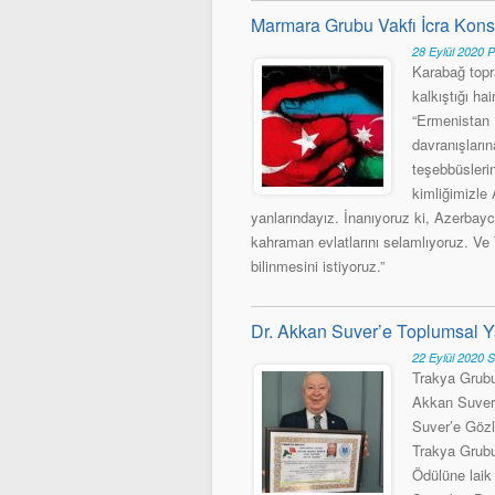
Marmara Grubu Vakfı İcra Konseyi
28 Eylül 2020 
Karabağ topr
kalkıştığı ha
“Ermenistan 
davranışların
teşebbüslerin
kimliğimizle
yanlarındayız. İnanıyoruz ki, Azerbayc
kahraman evlatlarını selamlıyoruz. Ve
bilinmesini istiyoruz.”
Dr. Akkan Suver’e Toplumsal Y
22 Eylül 2020 S
Trakya Grubu
Akkan Suver’
Suver’e Gözl
Trakya Grubu
Ödülüne laik