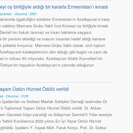
 oy birliğiyle aldığı bir kararla Ermenistan’ı kınadı
Pazartesi - Okunma : 2361
aklarında işgalciliğini sürdüren Ermenistan’ın Azerbaycan’a karşı
in saldırıyı Marmara Grubu Vakfı İcra Konseyi oy birliğiyle kınadı.
Devleti’nin hukuk tanımaz ve insan haklarına saygısız
a bir yenisini eklediği ve masum insanları hedef aldığı hainane
i şiddetle kınıyoruz. Marmara Grubu Vakfı olarak; sivil toplum
 Azerbaycanlı kardeşlerimizin dün olduğu gibi bugün ve yarın da
an’ın nüfusu 93 milyondur. Azerbaycan Silahlı Kuvvetleri’nin
 Türkiye’nin topyekün Azerbaycan’ın yanında olduğunun
aşam Üstün Hizmet Ödülü verildi
alı - Okunma : 3128
 İşadamları ve Serbest Meslek Sahipleri Derneği tarafından Dr.
e Toplumsal Yaşam Üstün Hizmet Ödülü verildi. Dr. Akkan
em Gazetesi köşe yazarlığı ve Süleyman Demirel’li Yıllar eseriyle
 Yetkili Kurullarınca 2020 yılının En İyi Yazar Üstün Hizmet
 görüldü. İşadamı Y. İnşaat Müh. Faruk Korça, Prof. Dr. Sıdıka