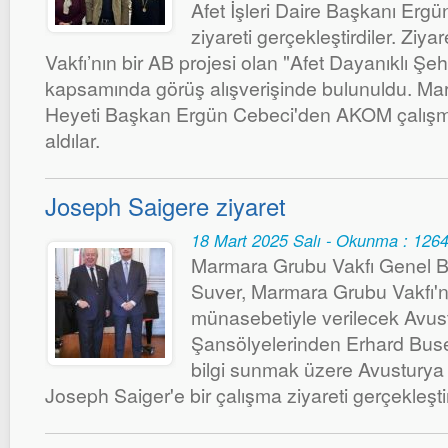
Afet İşleri Daire Başkanı Ergü
ziyareti gerçekleştirdiler. Zi
Vakfı’nın bir AB projesi olan "Afet Dayanıklı Şehi
kapsamında görüş alışverişinde bulunuldu. Ma
Heyeti Başkan Ergün Cebeci'den AKOM çalışmal
aldılar.
Joseph Saigere ziyaret
18 Mart 2025 Salı - Okunma : 126
Marmara Grubu Vakfı Genel B
Suver, Marmara Grubu Vakfı'nı
münasebetiyle verilecek Avus
Şansölyelerinden Erhard Busek 
bilgi sunmak üzere Avusturya
Joseph Saiger'e bir çalışma ziyareti gerçekleştir