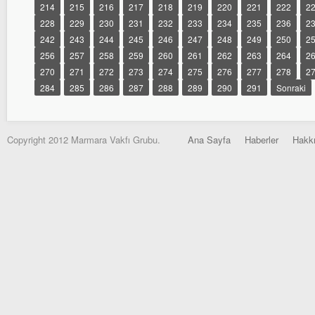
214
215
216
217
218
219
220
221
222
2
228
229
230
231
232
233
234
235
236
2
242
243
244
245
246
247
248
249
250
2
256
257
258
259
260
261
262
263
264
2
270
271
272
273
274
275
276
277
278
2
284
285
286
287
288
289
290
291
Sonraki
Copyright 2012 Marmara Vakfı Grubu.
Ana Sayfa
Haberler
Hakk