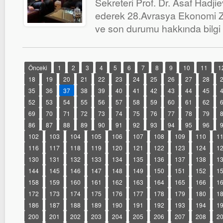
Sekreteri Prof. Dr. Asaf Hadji
ederek 28.Avrasya Ekonomi Zir
ve son durumu hakkında bilg
Önceki
1
2
3
4
5
6
7
8
9
10
11
1
18
19
20
21
22
23
24
25
26
27
28
35
36
37
38
39
40
41
42
43
44
45
52
53
54
55
56
57
58
59
60
61
62
69
70
71
72
73
74
75
76
77
78
79
86
87
88
89
90
91
92
93
94
95
96
102
103
104
105
106
107
108
109
110
1
116
117
118
119
120
121
122
123
124
1
130
131
132
133
134
135
136
137
138
1
144
145
146
147
148
149
150
151
152
1
158
159
160
161
162
163
164
165
166
1
172
173
174
175
176
177
178
179
180
1
186
187
188
189
190
191
192
193
194
1
200
201
202
203
204
205
206
207
208
2