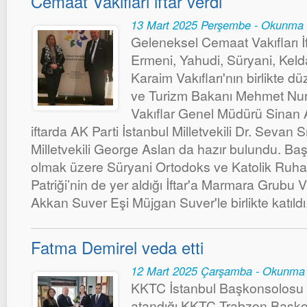
Cemaat Vakıfları iftar verdi
13 Mart 2025 Perşembe - Okunma 
Geleneksel Cemaat Vakıfları İ
Ermeni, Yahudi, Süryani, Keld
Karaim Vakıfları'nın birlikte düz
ve Turizm Bakanı Mehmet Nuri 
Vakıflar Genel Müdürü Sinan 
iftarda AK Parti İstanbul Milletvekili Dr. Sevan 
Milletvekili George Aslan da hazır bulundu. Ba
olmak üzere Süryani Ortodoks ve Katolik Ruhani
Patriği’nin de yer aldığı İftar'a Marmara Grubu 
Akkan Suver Eşi Müjgan Suver'le birlikte katıldı
Fatma Demirel veda etti
12 Mart 2025 Çarşamba - Okunma 
KKTC İstanbul Başkonsolosu 
atandığı KKTC Trabzon Başk