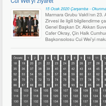
Cui Wei’yi ziyaret
15 Ocak 2020 Çarşamba - Okunma
Marmara Grubu Vakfı’nın 23.
Zirvesi ile ilgili bilgilendirme
Genel Başkan Dr. Akkan Suver
Cafer Okray, Çin Halk Cumhuri
Başkonsolosu Cui Wei’yi makam
Önceki
1
2
3
4
5
6
7
8
9
10
11
1
18
19
20
21
22
23
24
25
26
27
28
35
36
37
38
39
40
41
42
43
44
45
52
53
54
55
56
57
58
59
60
61
62
69
70
71
72
73
74
75
76
77
78
79
86
87
88
89
90
91
92
93
94
95
96
102
103
104
105
106
107
108
109
110
1
116
117
118
119
120
121
122
123
124
1
130
131
132
133
134
135
136
137
138
1