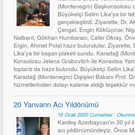
(Montenegro) Başkonsolosu o
Büyükelçi Selim Lika'ya bir teb
gerçekleştirdi. Ziyarette, Dr.
Çengel, Engin Köklüçınar, Nig
Nalbant, Gökhan Humbaracı, Cafer Okray, Ömer
Ergin, Ahmet Polat hazır bulundular. Ziyarette,
Lika'ya bir başarı plaketi sundu. Karadağ (Mon
Konsolosu Jelena Grabovitch ile Konsolos Yard
toplantı da hazır bulundu. Büyükelçi Selim Lik
Karadağ (Montenegro) Dışişleri Bakanı Prof. D
hizmetlerinden dolayı kaleme aldığı teşekkür 
20 Yanvarın Acı Yıldönümü
18 Ocak 2020 Cumartesi - Okunma
Kardeş Azerbaycan'ın 30 yıl ö
acı yıldönümündeyiz. Önce Ma