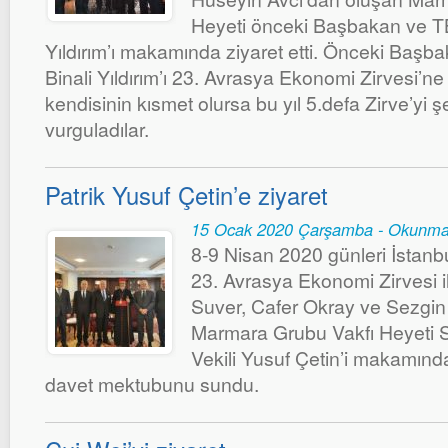
Heyeti önceki Başbakan ve T
Yıldırım’ı makamında ziyaret etti. Önceki Ba
Binali Yıldırım’ı 23. Avrasya Ekonomi Zirvesi’n
kendisinin kısmet olursa bu yıl 5.defa Zirve’yi ş
vurguladılar.
Patrik Yusuf Çetin’e ziyaret
15 Ocak 2020 Çarşamba - Okunma
8-9 Nisan 2020 günleri İstanb
23. Avrasya Ekonomi Zirvesi ile
Suver, Cafer Okray ve Sezgin 
Marmara Grubu Vakfı Heyeti S
Vekili Yusuf Çetin’i makamınd
davet mektubunu sundu.