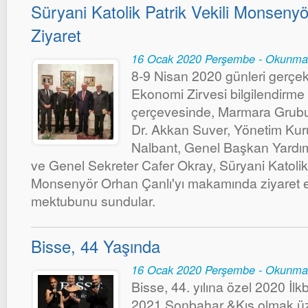
Süryani Katolik Patrik Vekili Monseny
Ziyaret
16 Ocak 2020 Perşembe - Okunma
8-9 Nisan 2020 günleri gerçe
Ekonomi Zirvesi bilgilendirme 
çerçevesinde, Marmara Grubu
Dr. Akkan Suver, Yönetim Kur
Nalbant, Genel Başkan Yardım
ve Genel Sekreter Cafer Okray, Süryani Katolik 
Monsenyör Orhan Çanlı'yı makamında ziyaret 
mektubunu sundular.
Bisse, 44 Yaşında
16 Ocak 2020 Perşembe - Okunma
Bisse, 44. yılına özel 2020 İ
2021 Sonbahar &Kış olmak üz