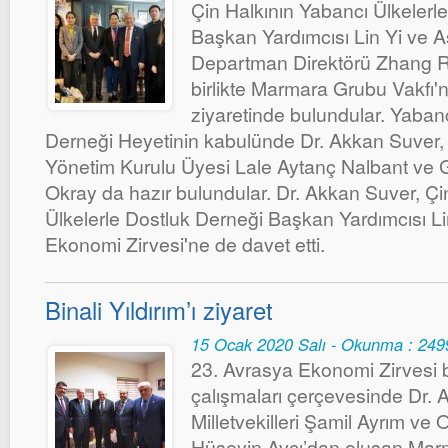
Çin Halkının Yabancı Ülkelerl
Başkan Yardımcısı Lin Yi ve As
Departman Direktörü Zhang R
birlikte Marmara Grubu Vakfı'n
ziyaretinde bulundular. Yabanc
Derneği Heyetinin kabulünde Dr. Akkan Suver
Yönetim Kurulu Üyesi Lale Aytanç Nalbant ve 
Okray da hazır bulundular. Dr. Akkan Suver, Çi
Ülkelerle Dostluk Derneği Başkan Yardımcısı Li
Ekonomi Zirvesi'ne de davet etti.
Binali Yıldırım’ı ziyaret
15 Ocak 2020 Salı - Okunma : 249
23. Avrasya Ekonomi Zirvesi b
çalışmaları çerçevesinde Dr. 
Milletvekilleri Şamil Ayrım ve 
Hüseyin Avcı’dan oluşan Mar