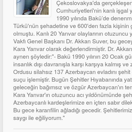
Çekoslovakya'da gerçekleşen
Cumhuriyetleri'nin kanlı işgal
1990 yılında Bakü’de denenm
Türkü'nün şehadetine ve 600'den fazla kişinin
olmuştu. Kanlı 20 Yanvar olaylarının otuzuncu
Vakfı Genel Başkanı Dr. Akkan Suver, bu geceyi 
Kara Yanvar olarak değerlendirmiştir. Dr. Akka
aynen şöyledir:"- Bakü 1990 yılının 20 Ocak gü
insanlık dışı davranışla karşı karşıya kalmış v
Ordusu silahsız 137 Azerbaycan evladını şehit 
suçu işlemiştir. Bugün Şehitler Hıyabanında y
geleceğin bağımsız ve özgür Azerbaycan'ın temel
Kara Yanvar'ın otuzuncu acı yıldönümünde şehi
Azerbaycanlı kardeşlerimize en içten sabır dile
Bu gece karanfilin ağladığı gecedir. Şehitlerim
saygı ile eğiliyorum."