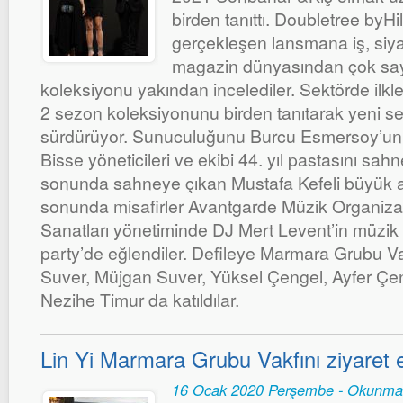
birden tanıttı. Doubletree byH
gerçekleşen lansmana iş, siya
magazin dünyasından çok sayı
koleksiyonu yakından incelediler. Sektörde ilkl
2 sezon koleksiyonunu birden tanıtarak yeni se
sürdürüyor. Sunuculuğunu Burcu Esmersoy’un 
Bisse yöneticileri ve ekibi 44. yıl pastasını sahn
sonunda sahneye çıkan Mustafa Kefeli büyük al
sonunda misafirler Avantgarde Müzik Organiz
Sanatları yönetiminde DJ Mert Levent’in müzik 
party’de eğlendiler. Defileye Marmara Grubu V
Suver, Müjgan Suver, Yüksel Çengel, Ayfer Çe
Nezihe Timur da katıldılar.
Lin Yi Marmara Grubu Vakfını ziyaret e
16 Ocak 2020 Perşembe - Okunma