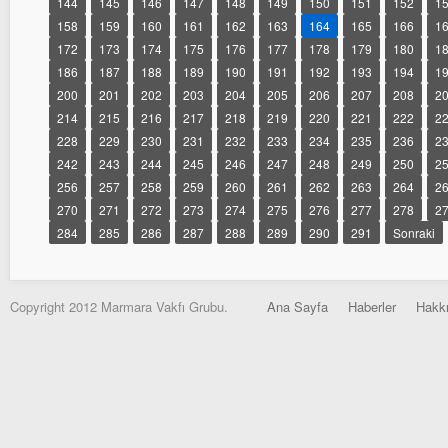
144
145
146
147
148
149
150
151
152
1
158
159
160
161
162
163
164
165
166
1
172
173
174
175
176
177
178
179
180
1
186
187
188
189
190
191
192
193
194
1
200
201
202
203
204
205
206
207
208
2
214
215
216
217
218
219
220
221
222
2
228
229
230
231
232
233
234
235
236
2
242
243
244
245
246
247
248
249
250
2
256
257
258
259
260
261
262
263
264
2
270
271
272
273
274
275
276
277
278
2
284
285
286
287
288
289
290
291
Sonraki
Copyright 2012 Marmara Vakfı Grubu.
Ana Sayfa
Haberler
Hakk